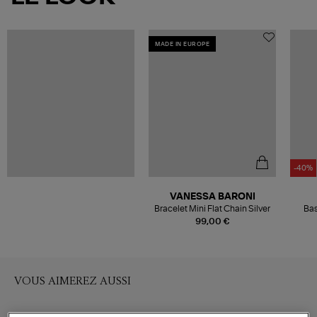
MADE IN EUROPE
-40%
VANESSA BARONI
Bracelet Mini Flat Chain Silver
Bas
White
99,00 €
VOUS AIMEREZ AUSSI