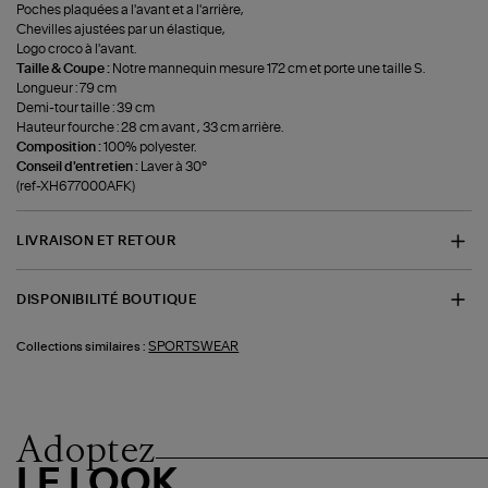
Poches plaquées a l'avant et a l'arrière,
Chevilles ajustées par un élastique,
Logo croco à l'avant.
Taille & Coupe :
Notre mannequin mesure 172 cm et porte une taille S.
Longueur : 79 cm
Demi-tour taille : 39 cm
Hauteur fourche : 28 cm avant , 33 cm arrière.
Composition :
100% polyester.
Conseil d'entretien :
Laver à 30°
(ref-XH677000AFK)
LIVRAISON ET RETOUR
DISPONIBILITÉ BOUTIQUE
SPORTSWEAR
Collections similaires :
Adoptez
LE LOOK