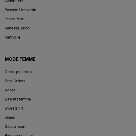
Ginette NY
Pascale Monvoisin
Stone Paris
Vanessa Baroni
Vanrycke
MODE FEMME
Choisi pour vous
Best-Sellers
Robes
Baskets femme
Sweatshirt
Jeans
Sacs à main
Bijoux tendances