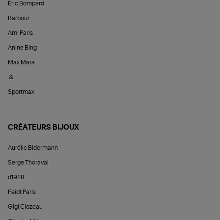
Éric Bompard
Barbour
Ami Paris
Anine Bing
Max Mara
&
Sportmax
CRÉATEURS BIJOUX
Aurélie Bidermann
Serge Thoraval
d1928
Feidt Paris
Gigi Clozeau