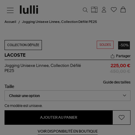
Aller au contenu principal
Accueil
Jogging Unisexe Linnee, Collection Défilé PE25
SOLDES
-50%
COLLECTION DÉFILÉE
LACOSTE
Partager
Jogging
Jogging Unisexe Linnee, Collection Défilé
225,00 €
Unisexe
PE25
450,00 €
Linnee,
Collection
Guide des tailles
Défilé
Taille
PE25
Ce modèle est unisexe.
AJOUTER AU PANIER
VOIR DISPONIBILITÉ EN BOUTIQUE