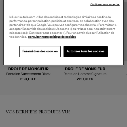
Continuer sans accepter
MADE IN EUROPE
MADE IN EUROPE
lulli-sur-la-toile.com utilise des cookies et technologies similaires à des fins de
performance, personnalisation, publicité et analyses, en collaboration avec des
partenaires tels que Google. Vous pouvez configurer vos choix via « Paramétrer »,
accepter l’ensemble des cookies (« J’accepte ») ou refuser ceux non strictement
nécessaires (« Continuer sans accepter »). Pour en savoir plus sur l’utilisation de
vos données,
consulter notre politique de cookies
Paramètres des cookies
Autoriser tous les cookies
DRÔLE DE MONSIEUR
DRÔLE DE MONSIEUR
Pantalon Survetement Black
Pantalon Homme Signature
Noir
230,00 €
220,00 €
VOS DERNIERS PRODUITS VUS