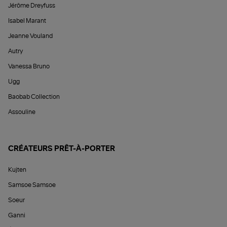
Jérôme Dreyfuss
Isabel Marant
Jeanne Vouland
Autry
Vanessa Bruno
Ugg
Baobab Collection
Assouline
CRÉATEURS PRÊT-À-PORTER
Kujten
Samsoe Samsoe
Soeur
Ganni