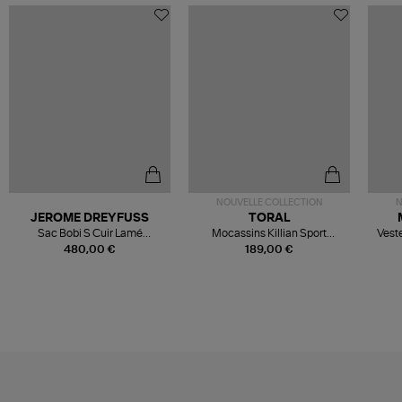
NOUVELLE COLLECTION
N
JEROME DREYFUSS
TORAL
Sac Bobi S Cuir Lamé
Mocassins Killian Sport
Veste
Champagne
Mousse
480,00 €
189,00 €