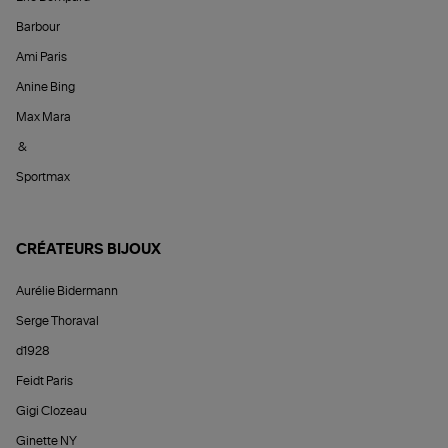
Barbour
Ami Paris
Anine Bing
Max Mara
&
Sportmax
CRÉATEURS BIJOUX
Aurélie Bidermann
Serge Thoraval
d1928
Feidt Paris
Gigi Clozeau
Ginette NY