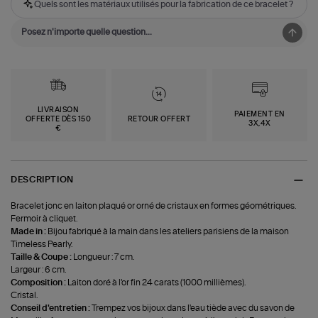
Quels sont les matériaux utilisés pour la fabrication de ce bracelet ?
LIVRAISON
PAIEMENT EN
OFFERTE DÈS 150
RETOUR OFFERT
3X,4X
€
DESCRIPTION
Bracelet jonc en laiton plaqué or orné de cristaux en formes géométriques.
Fermoir à cliquet.
Made in :
Bijou fabriqué à la main dans les ateliers parisiens de la maison
Timeless Pearly.
Taille & Coupe :
Longueur : 7 cm.
Largeur : 6 cm.
Composition :
Laiton doré à l'or fin 24 carats (1000 millièmes).
Cristal.
Conseil d'entretien :
Trempez vos bijoux dans l'eau tiède avec du savon de