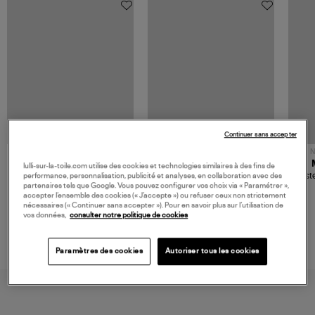
Continuer sans accepter
NOUVELLE COLLECTION
N
JEROME DREYFUSS
TORAL
lulli-sur-la-toile.com utilise des cookies et technologies similaires à des fins de
Sac Bobi S Cuir Lamé
Mocassins Killian Sport
Veste
performance, personnalisation, publicité et analyses, en collaboration avec des
Champagne
Mousse
partenaires tels que Google. Vous pouvez configurer vos choix via « Paramétrer »,
480,00 €
189,00 €
accepter l’ensemble des cookies (« J’accepte ») ou refuser ceux non strictement
nécessaires (« Continuer sans accepter »). Pour en savoir plus sur l’utilisation de
vos données,
consulter notre politique de cookies
Paramètres des cookies
Autoriser tous les cookies