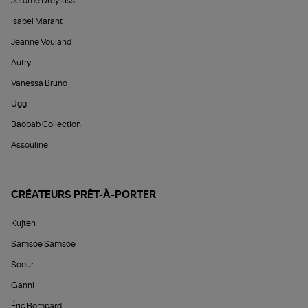
Jérôme Dreyfuss
Isabel Marant
Jeanne Vouland
Autry
Vanessa Bruno
Ugg
Baobab Collection
Assouline
CRÉATEURS PRÊT-À-PORTER
Kujten
Samsoe Samsoe
Soeur
Ganni
Éric Bompard