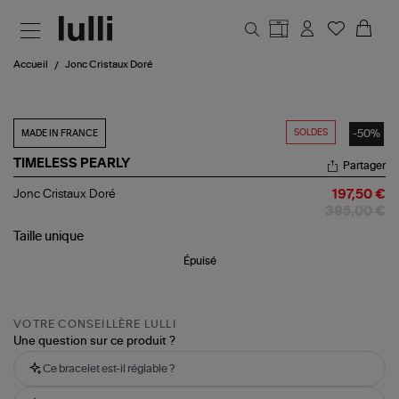
Aller au contenu principal
Accueil
Jonc Cristaux Doré
SOLDES
-50%
MADE IN FRANCE
TIMELESS PEARLY
Partager
Jonc
Jonc Cristaux Doré
197,50 €
Cristaux
395,00 €
Doré
Taille
unique
Épuisé
VOTRE CONSEILLÈRE LULLI
Une question sur ce produit ?
Ce bracelet est-il réglable ?