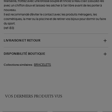
Marseille, frottez avec une brosse souple et rincez à l'eau clair. Essuyez-les
avec un chiffon doux et laissez-les sécher à l'air libre avant de les porter à
nouveau.
Il est recommandé d'éviter le contact avec les produits ménagers, les
cosmétiques, la mer ou la piscine et de retirer vos bijoux pour dormir ou faire
du sport.
(ref-B3)
LIVRAISON ET RETOUR
DISPONIBILITÉ BOUTIQUE
BRACELETS
Collections similaires :
VOS DERNIERS PRODUITS VUS