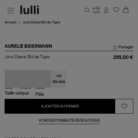
Aller au contenu principal
Accueil
Jonc Diana Œil de Tigre
AURELIE BIDERMANN
Partager
Jonc
Jonc Diana Œil de Tigre
255,00 €
Diana
Œil
de
Tigre
+
24
Voir plus
Taille
unique
AJOUTER AU PANIER
VOIR DISPONIBILITÉ EN BOUTIQUE