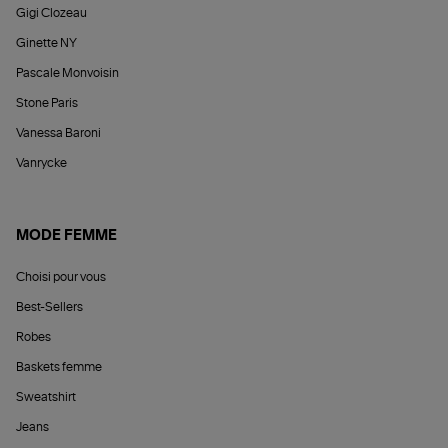
Gigi Clozeau
Ginette NY
Pascale Monvoisin
Stone Paris
Vanessa Baroni
Vanrycke
MODE FEMME
Choisi pour vous
Best-Sellers
Robes
Baskets femme
Sweatshirt
Jeans