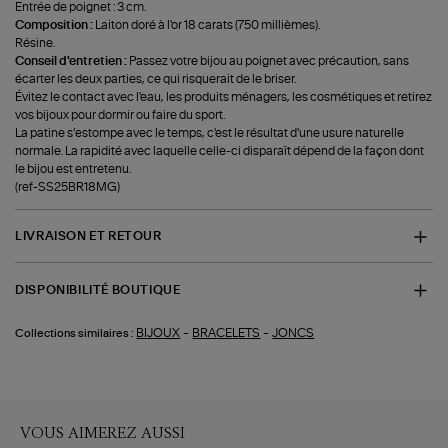
Entrée de poignet : 3 cm.
Composition :
Laiton doré à l'or 18 carats (750 millièmes).
Résine.
Conseil d'entretien :
Passez votre bijou au poignet avec précaution, sans
écarter les deux parties, ce qui risquerait de le briser.
Évitez le contact avec l'eau, les produits ménagers, les cosmétiques et retirez
vos bijoux pour dormir ou faire du sport.
La patine s’estompe avec le temps, c'est le résultat d'une usure naturelle
normale. La rapidité avec laquelle celle-ci disparaît dépend de la façon dont
le bijou est entretenu.
(ref-SS25BR18MG)
LIVRAISON ET RETOUR
DISPONIBILITÉ BOUTIQUE
-
-
BIJOUX
BRACELETS
JONCS
Collections similaires :
VOUS AIMEREZ AUSSI