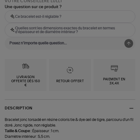
VOTRE CONSEILLÈRE LULLI
Une question sur ce produit ?
Ce bracelet est-il réglable ?
Quelles sont les dimensions exactes du bracelet en termes
d'épaisseur et de diamètre intérieur ?
LIVRAISON
PAIEMENT EN
OFFERTE DÈS 150
RETOUR OFFERT
3X,4X
€
DESCRIPTION
Bracelet jonc torsadé en résine coloris tie & dye œil de tigre, parcouru d'un fil
doré. Jonc rigide, non réglable.
Taille & Coupe :
Épaisseur : 1 cm.
Diamètre intérieur : 5,5 cm.