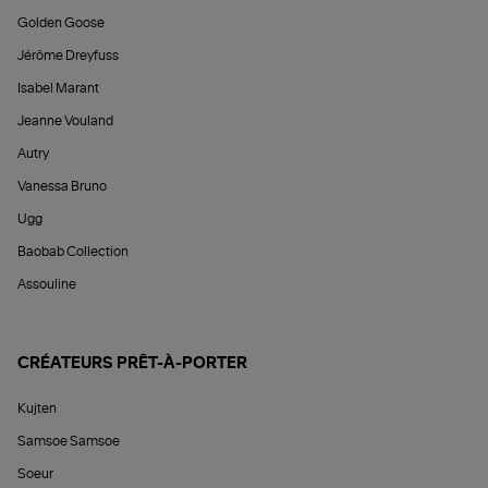
Golden Goose
Jérôme Dreyfuss
Isabel Marant
Jeanne Vouland
Autry
Vanessa Bruno
Ugg
Baobab Collection
Assouline
CRÉATEURS PRÊT-À-PORTER
Kujten
Samsoe Samsoe
Soeur