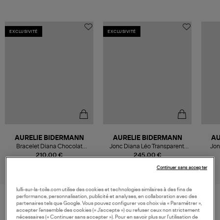
EXCLUSIVITÉ
EXCLUSIVITÉ
AURELIE BIDERMANN
AURELIE BIDERMANN
AU
Bracelet Diana Chocolat
Jonc Diana Léo Transparent,
Jon
Exclusivité Lulli
Exclusivité Lulli
210,00 €
245,00 €
Continuer sans accepter
lulli-sur-la-toile.com utilise des cookies et technologies similaires à des fins de
performance, personnalisation, publicité et analyses, en collaboration avec des
partenaires tels que Google. Vous pouvez configurer vos choix via « Paramétrer »,
accepter l’ensemble des cookies (« J’accepte ») ou refuser ceux non strictement
VOS DERNIERS PRODUITS VUS
nécessaires (« Continuer sans accepter »). Pour en savoir plus sur l’utilisation de