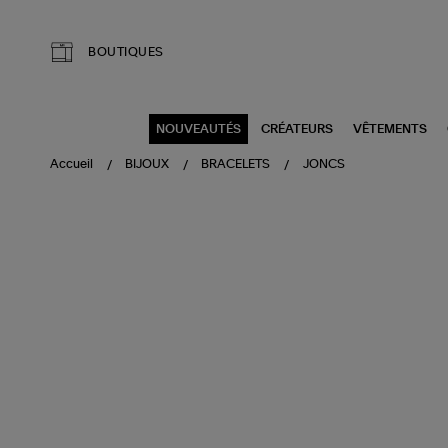
Aller au contenu principal
BOUTIQUES
NOUVEAUTÉS
CRÉATEURS
VÊTEMENTS
Accueil
BIJOUX
BRACELETS
JONCS