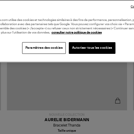
Co
oile.com utilise des cookies et technologies similaires à des fins de performance, personnalisation, p
collaboration avec des partenaires tels que Google. Vous pouvez configurer vos choix via « Param
semble des cookies (« J’accepte ») ou refuser ceux non strictement nécessaires (« Continuer san
 plus sur l’utilisation de vos données,
consulter notre politique de cookies
Paramètres des cookies
Autoriser tous les cookies
NOUVELLE COLLECTION
AURELIE BIDERMANN
Bracelet Thanda
Taille unique