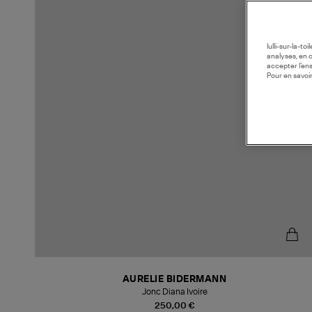
lulli-sur-la-t
analyses, en 
accepter l’en
Pour en savoir
AURELIE BIDERMANN
Jonc Diana Ivoire
250,00 €