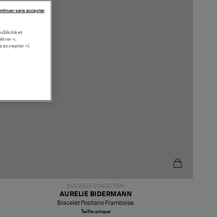
ntinuer sans accepter
ublicité et
étrer »,
s accepter »).
NOUVELLE COLLECTION
AURELIE BIDERMANN
Bracelet Positano Framboise
Taille unique