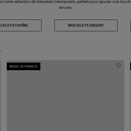
ez notre sélection de bracelets intemporels, parfaits pour ajouter une touc
tenues.
CELETS CHAÎNE
BRACELETS ARGENT
MADE IN FRANCE