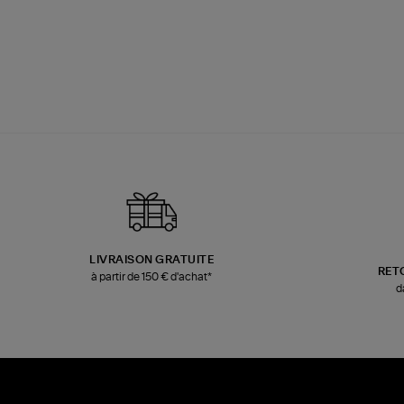
LIVRAISON GRATUITE
RET
à partir de 150 € d'achat*
d