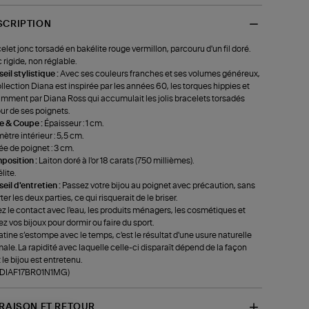
SCRIPTION
elet jonc torsadé en bakélite rouge vermillon, parcouru d'un fil doré.
 rigide, non réglable.
eil stylistique :
Avec ses couleurs franches et ses volumes généreux,
ollection Diana est inspirée par les années 60, les torques hippies et
mment par Diana Ross qui accumulait les jolis bracelets torsadés
ur de ses poignets.
le & Coupe :
Épaisseur : 1 cm.
ètre intérieur : 5,5 cm.
ée de poignet : 3 cm.
position :
Laiton doré à l'or 18 carats (750 millièmes).
lite.
eil d'entretien :
Passez votre bijou au poignet avec précaution, sans
ter les deux parties, ce qui risquerait de le briser.
ez le contact avec l'eau, les produits ménagers, les cosmétiques et
rez vos bijoux pour dormir ou faire du sport.
atine s’estompe avec le temps, c'est le résultat d'une usure naturelle
ale. La rapidité avec laquelle celle-ci disparaît dépend de la façon
 le bijou est entretenu.
f-DIAF17BR01N1MG)
VRAISON ET RETOUR