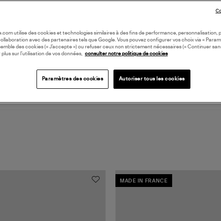
Co
DI
oile.com utilise des cookies et technologies similaires à des fins de performance, personnalisation, p
collaboration avec des partenaires tels que Google. Vous pouvez configurer vos choix via « Param
semble des cookies (« J’accepte ») ou refuser ceux non strictement nécessaires (« Continuer san
Coll
 plus sur l’utilisation de vos données,
consulter notre politique de cookies
Paramètres des cookies
Autoriser tous les cookies
MADE IN FRANCE