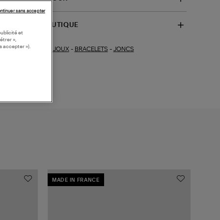
ntinuer sans accepter
SPONIBILITÉ BOUTIQUE
ublicité et
étrer »,
s accepter »).
BIJOUX
-
BRACELETS
-
JONCS
ections similaires :
MADE IN FRANCE