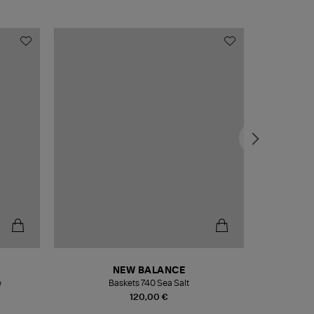
NEW BALANCE
e
Baskets 740 Sea Salt
Veste
120,00 €