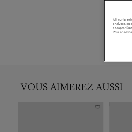
lulli-sur-la-t
analyses, en 
accepter l’en
Pour en savoir
VOUS AIMEREZ AUSSI