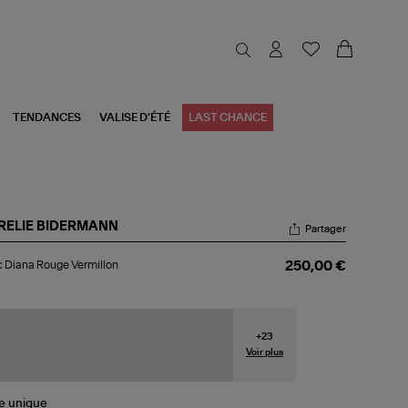
TENDANCES
VALISE D'ÉTÉ
LAST CHANCE
RELIE BIDERMANN
Partager
nc
 Diana Rouge Vermillon
250,00 €
na
uge
millon
+
23
Voir plus
le
unique