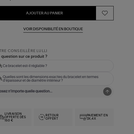
AJOUTER AU PANIER
VOIR DISPONIBILITÉ EN BOUTIQUE
RE CONSEILLÈRE LULLI
 question sur ce produit ?
Ce bracelet est-il réglable ?
Quelles sont les dimensions exactes du bracelet en termes
d'épaisseur et de diamètre intérieur ?
LIVRAISON
RETOUR
PAIEMENT EN
OFFERTE DÈS
OFFERT
3X,4X
150 €