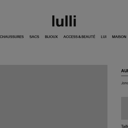
CHAUSSURES
SACS
BIJOUX
ACCESS & BEAUTÉ
LUI
MAISON
AU
Jo
Jonc
Dia
Ro
Ver
Tail