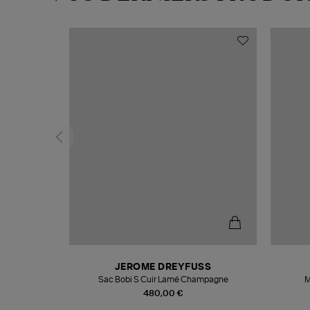
N
JEROME DREYFUSS
te
Sac Bobi S Cuir Lamé Champagne
M
480,00 €