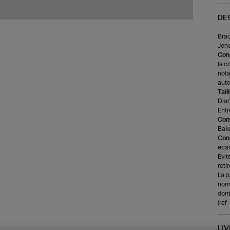
DE
Brac
Jonc
Cons
la c
nota
auto
Tail
Diam
Entr
Com
Baké
Cons
écar
Évit
reti
La p
norm
dont
(re
LI