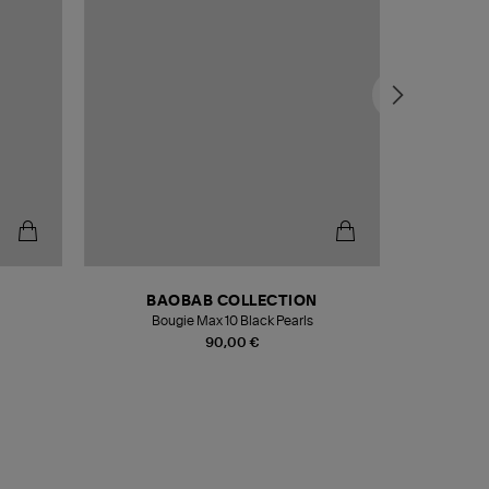
BAOBAB COLLECTION
Bougie Max 10 Black Pearls
Paréo Fou
90,00 €