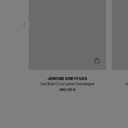
T
JEROME DREYFUSS
k
Sac Bobi S Cuir Lamé Champagne
M
480,00 €