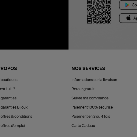
PROPOS
NOS SERVICES
 boutiques
Informations sur la livraison
est Lulli ?
Retour gratuit
 garanties
Suivre ma commande
 garanties Bijoux
Paiement 100% sécurisé
 offres & conditions
Paiement en 3 ou 4 fois
offres d'emploi
Carte Cadeau