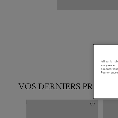
lulli-sur-la-t
analyses, en 
accepter l’en
Pour en savoir
VOS DERNIERS PRODUI