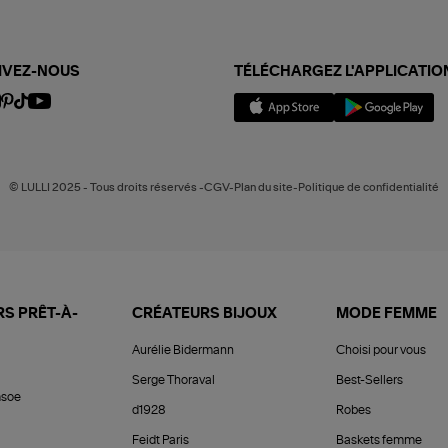
IVEZ-NOUS
TÉLÉCHARGEZ L'APPLICATIO
© LULLI 2025 - Tous droits réservés -CGV-Plan du site-Politique de confidentialité
S PRÊT-À-
CRÉATEURS BIJOUX
MODE FEMME
Aurélie Bidermann
Choisi pour vous
Serge Thoraval
Best-Sellers
soe
d1928
Robes
Feidt Paris
Baskets femme