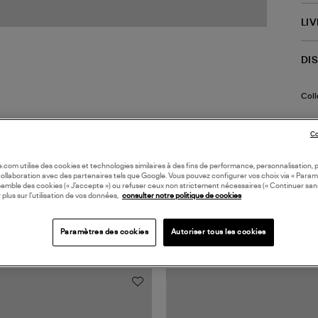
LI
DI
Coll
Co
oile.com utilise des cookies et technologies similaires à des fins de performance, personnalisation, p
collaboration avec des partenaires tels que Google. Vous pouvez configurer vos choix via « Param
semble des cookies (« J’accepte ») ou refuser ceux non strictement nécessaires (« Continuer san
 plus sur l’utilisation de vos données,
consulter notre politique de cookies
TS VUS
Paramètres des cookies
Autoriser tous les cookies