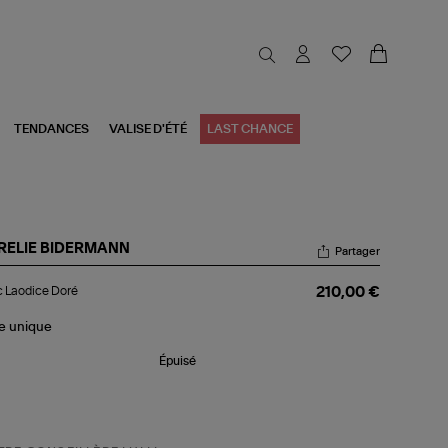
TENDANCES
VALISE D'ÉTÉ
LAST CHANCE
RELIE BIDERMANN
Partager
nc
 Laodice Doré
210,00 €
dice
ré
le
unique
Épuisé