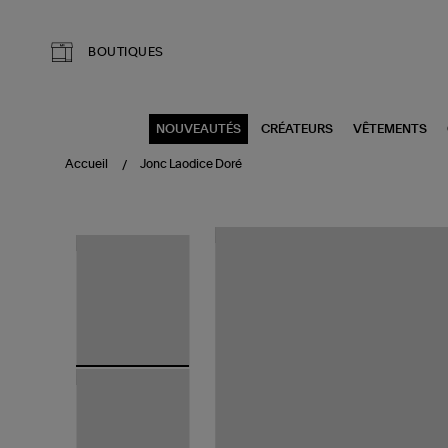
Aller au contenu principal
BOUTIQUES
NOUVEAUTÉS
CRÉATEURS
VÊTEMENTS
Accueil
Jonc Laodice Doré