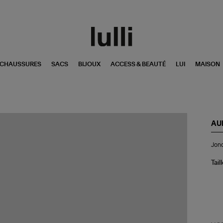
CHAUSSURES
SACS
BIJOUX
ACCESS & BEAUTÉ
LUI
MAISON
AU
Jo
Jonc
Lao
Do
Tail