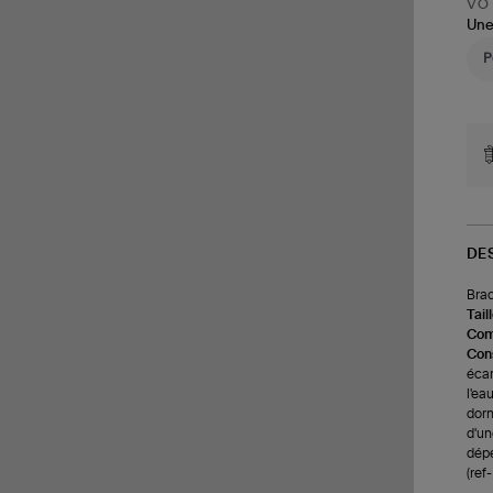
VOT
Une
DE
Brac
Tail
Com
Cons
écar
l'ea
dorm
d'un
dépe
(re