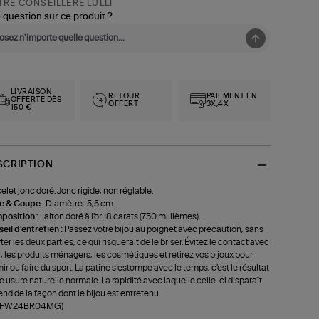
RE CONSEILLÈRE LULLI
 question sur ce produit ?
LIVRAISON
RETOUR
PAIEMENT EN
OFFERTE DÈS
OFFERT
3X,4X
150 €
SCRIPTION
elet jonc doré. Jonc rigide, non réglable.
le & Coupe :
Diamètre : 5,5 cm.
position :
Laiton doré à l'or 18 carats (750 millièmes).
eil d'entretien :
Passez votre bijou au poignet avec précaution, sans
ter les deux parties, ce qui risquerait de le briser. Évitez le contact avec
u, les produits ménagers, les cosmétiques et retirez vos bijoux pour
ir ou faire du sport. La patine s’estompe avec le temps, c'est le résultat
e usure naturelle normale. La rapidité avec laquelle celle-ci disparaît
nd de la façon dont le bijou est entretenu.
f-FW24BR04MG)