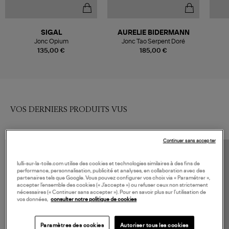
SIGAL
AURELIE BIDERMANN
Jonc Opium
Jonc Tao Serpent Doré
135,00 €
185,00 €
VOS DERNIERS PRODUITS VUS
Continuer sans accepter
lulli-sur-la-toile.com utilise des cookies et technologies similaires à des fins de
performance, personnalisation, publicité et analyses, en collaboration avec des
partenaires tels que Google. Vous pouvez configurer vos choix via « Paramétrer »,
accepter l’ensemble des cookies (« J’accepte ») ou refuser ceux non strictement
nécessaires (« Continuer sans accepter »). Pour en savoir plus sur l’utilisation de
vos données,
consulter notre politique de cookies
Paramètres des cookies
Autoriser tous les cookies