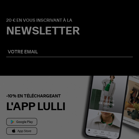
20 € EN VOUS INSCRIVANT À LA
NEWSLETTER
-10% EN TÉLÉCHARGEANT
L'APP LULLI