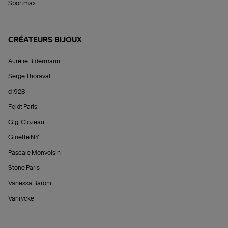
Sportmax
CRÉATEURS BIJOUX
Aurélie Bidermann
Serge Thoraval
d1928
Feidt Paris
Gigi Clozeau
Ginette NY
Pascale Monvoisin
Stone Paris
Vanessa Baroni
Vanrycke