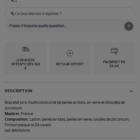
?
Ce bracelet est-il réglable ?
LIVRAISON
PAIEMENT EN
OFFERTE DÈS 150
RETOUR OFFERT
3X,4X
€
DESCRIPTION
Bracelet jonc multicolore orné de perles en bois, en verre et d'oxydes de
zirconium.
Made in :
France.
Composition :
Laiton, perles en bois, perles en verre, oxydes de zirconium.
Finition plaqué or 24 carats.
(ref-BRANAYA)