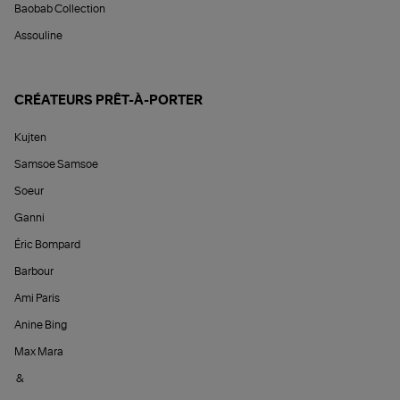
Baobab Collection
Assouline
CRÉATEURS PRÊT-À-PORTER
Kujten
Samsoe Samsoe
Soeur
Ganni
Éric Bompard
Barbour
Ami Paris
Anine Bing
Max Mara
&