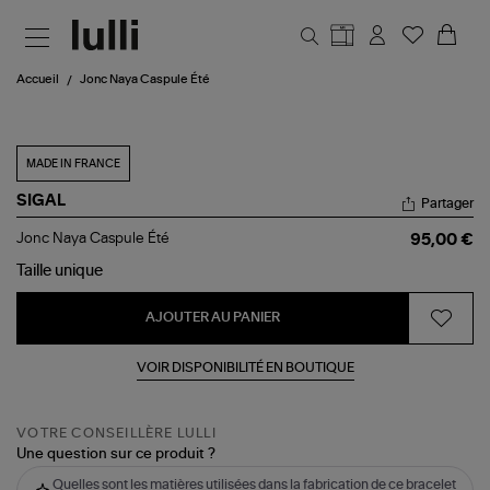
Aller au contenu principal
Accueil
Jonc Naya Caspule Été
MADE IN FRANCE
SIGAL
Partager
Jonc
Jonc Naya Caspule Été
95,00 €
Naya
Caspule
Taille
unique
Été
AJOUTER AU PANIER
VOIR DISPONIBILITÉ EN BOUTIQUE
VOTRE CONSEILLÈRE LULLI
Une question sur ce produit ?
Quelles sont les matières utilisées dans la fabrication de ce bracelet