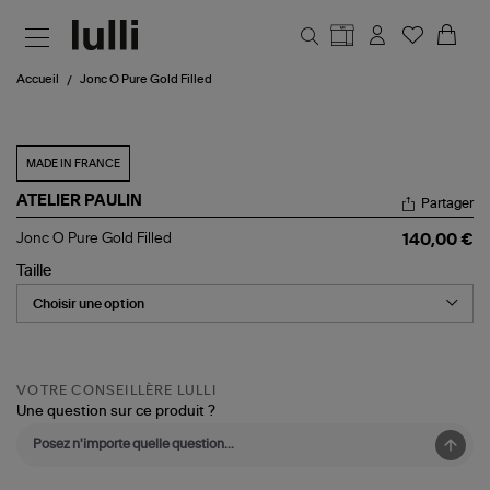
Aller au contenu principal
Accueil
Jonc O Pure Gold Filled
MADE IN FRANCE
ATELIER PAULIN
Partager
Jonc
Jonc O Pure Gold Filled
140,00 €
O
Pure
Taille
Gold
Filled
VOTRE CONSEILLÈRE LULLI
Une question sur ce produit ?