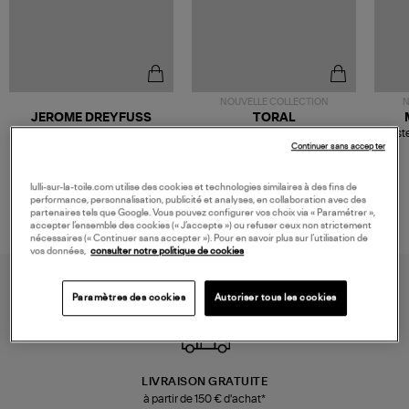
NOUVELLE COLLECTION
N
JEROME DREYFUSS
TORAL
Sac Bobi S Cuir Lamé
Mocassins Killian Sport
Veste
Champagne
Mousse
Continuer sans accepter
480,00 €
189,00 €
lulli-sur-la-toile.com utilise des cookies et technologies similaires à des fins de
performance, personnalisation, publicité et analyses, en collaboration avec des
partenaires tels que Google. Vous pouvez configurer vos choix via « Paramétrer »,
accepter l’ensemble des cookies (« J’accepte ») ou refuser ceux non strictement
nécessaires (« Continuer sans accepter »). Pour en savoir plus sur l’utilisation de
vos données,
consulter notre politique de cookies
Paramètres des cookies
Autoriser tous les cookies
LIVRAISON GRATUITE
à partir de 150 € d'achat*