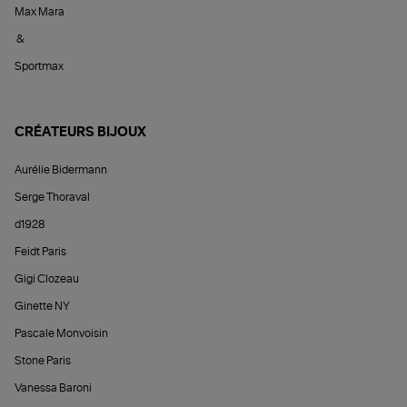
Max Mara
&
Sportmax
CRÉATEURS BIJOUX
Aurélie Bidermann
Serge Thoraval
d1928
Feidt Paris
Gigi Clozeau
Ginette NY
Pascale Monvoisin
Stone Paris
Vanessa Baroni