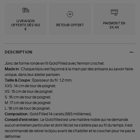
LIVRAISON
PAIEMENT EN
OFFERTE DÈS 150
RETOUR OFFERT
3X,4X
€
DESCRIPTION
Jonc de forme ronde en fil Gold Filled avec fermoir crochet.
Made in :
Chaque bijou est façonné à la main par des artisans au savoir-faire
unique, dans leur atelier parisien.
Taille & Coupe :
Épaisseur du fil : 1,2 mm.
XXS : 14 cm de tour de poignet.
XS : 15 cm de tour de poignet.
S : 16 cm de tour de poignet.
M : 17 cm de tour de poignet.
L : 18 cm de tour de poignet.
Composition :
Gold Filled 14 carats (585 millièmes).
Conseil d'entretien :
Le Gold filled est une matière noble qui ne demande
aucun entretien particulier et dont l'éclat ne s'altère pas au fil du temps. Il est
recommandé de retirer le bijou avant de s'habiller et le coucher pour ne pas le
déformer.