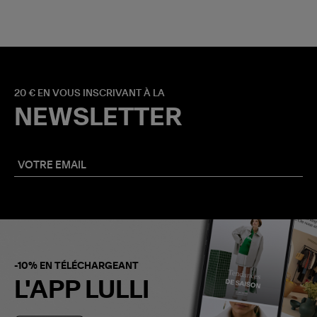
20 € EN VOUS INSCRIVANT À LA
NEWSLETTER
-10% EN TÉLÉCHARGEANT
L'APP LULLI