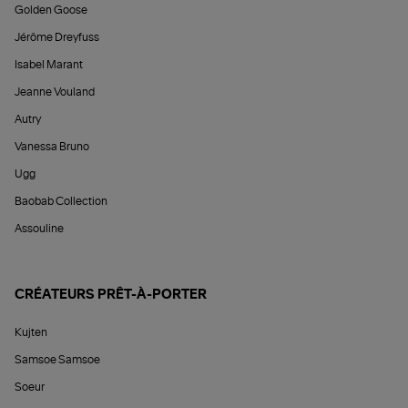
Golden Goose
Jérôme Dreyfuss
Isabel Marant
Jeanne Vouland
Autry
Vanessa Bruno
Ugg
Baobab Collection
Assouline
CRÉATEURS PRÊT-À-PORTER
Kujten
Samsoe Samsoe
Soeur