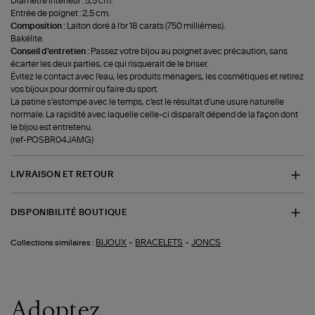
Diamètre intérieur : 5,5 cm.
Entrée de poignet : 2,5 cm.
Composition :
Laiton doré à l'or 18 carats (750 millièmes).
Bakélite.
Conseil d'entretien :
Passez votre bijou au poignet avec précaution, sans
écarter les deux parties, ce qui risquerait de le briser.
Évitez le contact avec l'eau, les produits ménagers, les cosmétiques et retirez
vos bijoux pour dormir ou faire du sport.
La patine s’estompe avec le temps, c'est le résultat d'une usure naturelle
normale. La rapidité avec laquelle celle-ci disparaît dépend de la façon dont
le bijou est entretenu.
(ref-POSBR04JAMG)
LIVRAISON ET RETOUR
DISPONIBILITÉ BOUTIQUE
-
-
BIJOUX
BRACELETS
JONCS
Collections similaires :
Adoptez