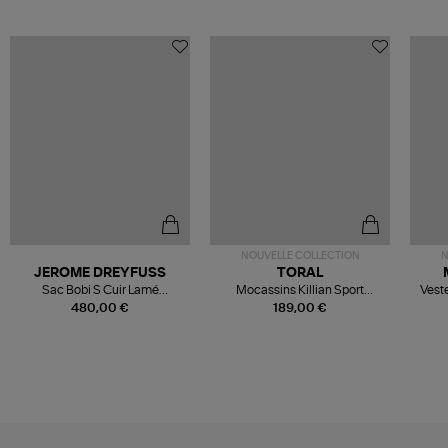
NOUVELLE COLLECTION
N
JEROME DREYFUSS
TORAL
Sac Bobi S Cuir Lamé
Mocassins Killian Sport
Veste
Champagne
Mousse
480,00 €
189,00 €