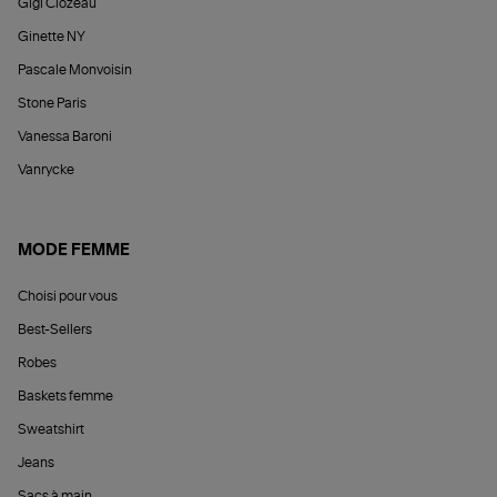
Gigi Clozeau
Ginette NY
Pascale Monvoisin
Stone Paris
Vanessa Baroni
Vanrycke
MODE FEMME
Choisi pour vous
Best-Sellers
Robes
Baskets femme
Sweatshirt
Jeans
Sacs à main