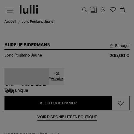
Aller au contenu principal
Accueil
Jonc Positano Jaune
AURELIE BIDERMANN
Partager
Jonc
Jonc Positano Jaune
205,00 €
Positano
Jaune
+
23
Voir plus
Taille
unique
AJOUTER AU PANIER
VOIR DISPONIBILITÉ EN BOUTIQUE