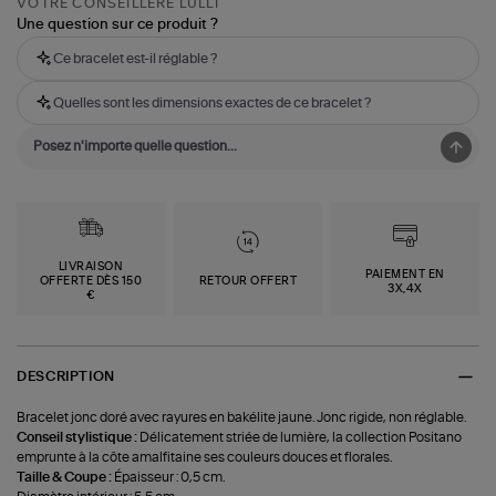
VOTRE CONSEILLÈRE LULLI
Une question sur ce produit ?
Ce bracelet est-il réglable ?
Quelles sont les dimensions exactes de ce bracelet ?
LIVRAISON
PAIEMENT EN
OFFERTE DÈS 150
RETOUR OFFERT
3X,4X
€
DESCRIPTION
Bracelet jonc doré avec rayures en bakélite jaune. Jonc rigide, non réglable.
Conseil stylistique :
Délicatement striée de lumière, la collection Positano
emprunte à la côte amalfitaine ses couleurs douces et florales.
Taille & Coupe :
Épaisseur : 0,5 cm.