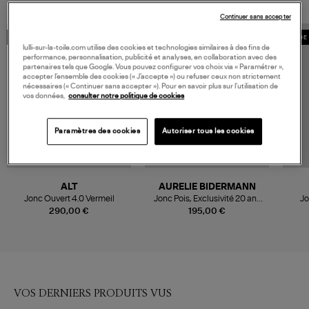
Continuer sans accepter
MADE IN FRANCE
EXCLUSIVITÉ
MADE 
lulli-sur-la-toile.com utilise des cookies et technologies similaires à des fins de
performance, personnalisation, publicité et analyses, en collaboration avec des
partenaires tels que Google. Vous pouvez configurer vos choix via « Paramétrer »,
accepter l’ensemble des cookies (« J’accepte ») ou refuser ceux non strictement
nécessaires (« Continuer sans accepter »). Pour en savoir plus sur l’utilisation de
vos données,
consulter notre politique de cookies
Paramètres des cookies
Autoriser tous les cookies
ALT
AURELIE BIDERMANN
Jonc Ouvert 4.0 Vermeil
Jonc Pois, Exclusivité 20 ans
Jo
Lulli
290,00 €
195,00 €
VOS DERNIERS PRODUITS VUS