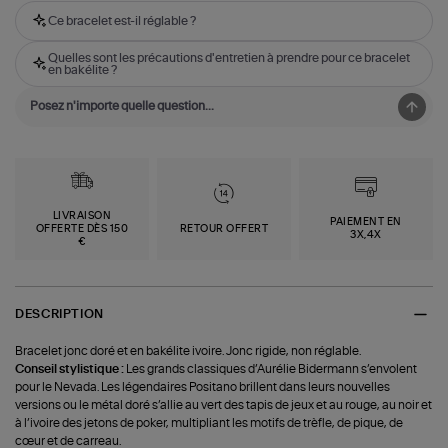
Ce bracelet est-il réglable ?
Quelles sont les précautions d'entretien à prendre pour ce bracelet
en bakélite ?
LIVRAISON
PAIEMENT EN
OFFERTE DÈS 150
RETOUR OFFERT
3X,4X
€
DESCRIPTION
Bracelet jonc doré et en bakélite ivoire. Jonc rigide, non réglable.
Conseil stylistique :
Les grands classiques d’Aurélie Bidermann s’envolent
pour le Nevada. Les légendaires Positano brillent dans leurs nouvelles
versions ou le métal doré s’allie au vert des tapis de jeux et au rouge, au noir et
à l’ivoire des jetons de poker, multipliant les motifs de trèfle, de pique, de
cœur et de carreau.