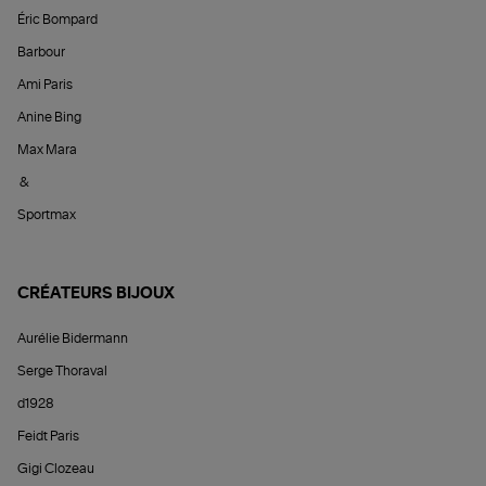
Éric Bompard
Barbour
Ami Paris
Anine Bing
Max Mara
&
Sportmax
CRÉATEURS BIJOUX
Aurélie Bidermann
Serge Thoraval
d1928
Feidt Paris
Gigi Clozeau