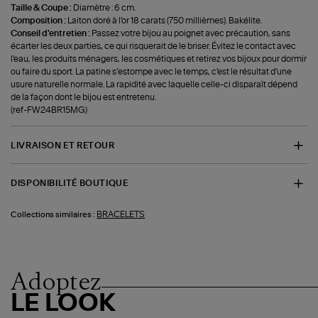
Taille & Coupe :
Diamètre : 6 cm.
Composition :
Laiton doré à l'or 18 carats (750 millièmes). Bakélite.
Conseil d'entretien :
Passez votre bijou au poignet avec précaution, sans
écarter les deux parties, ce qui risquerait de le briser. Évitez le contact avec
l'eau, les produits ménagers, les cosmétiques et retirez vos bijoux pour dormir
ou faire du sport. La patine s’estompe avec le temps, c'est le résultat d'une
usure naturelle normale. La rapidité avec laquelle celle-ci disparaît dépend
de la façon dont le bijou est entretenu.
(ref-FW24BR15MG)
LIVRAISON ET RETOUR
DISPONIBILITÉ BOUTIQUE
BRACELETS
Collections similaires :
Adoptez
LE LOOK