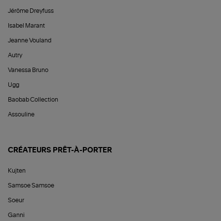
Jérôme Dreyfuss
Isabel Marant
Jeanne Vouland
Autry
Vanessa Bruno
Ugg
Baobab Collection
Assouline
CRÉATEURS PRÊT-À-PORTER
Kujten
Samsoe Samsoe
Soeur
Ganni