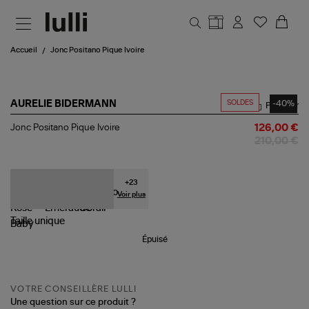
Aller au contenu principal
Accueil
Jonc Positano Pique Ivoire
SOLDES
-40%
AURELIE BIDERMANN
Partager
Jonc
Jonc Positano Pique Ivoire
126,00 €
Positano
210,00 €
Pique
Ivoire
+
23
Voir plus
Taille
unique
Épuisé
VOTRE CONSEILLÈRE LULLI
Une question sur ce produit ?