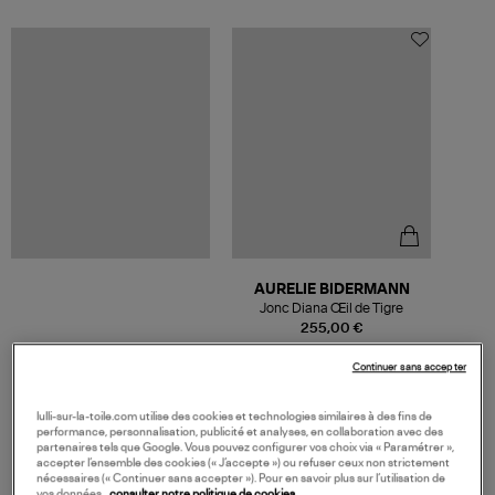
AURELIE BIDERMANN
Jonc Diana Œil de Tigre
255,00 €
Continuer sans accepter
lulli-sur-la-toile.com utilise des cookies et technologies similaires à des fins de
performance, personnalisation, publicité et analyses, en collaboration avec des
VOS DERNIERS PRODUITS VUS
partenaires tels que Google. Vous pouvez configurer vos choix via « Paramétrer »,
accepter l’ensemble des cookies (« J’accepte ») ou refuser ceux non strictement
nécessaires (« Continuer sans accepter »). Pour en savoir plus sur l’utilisation de
vos données,
consulter notre politique de cookies