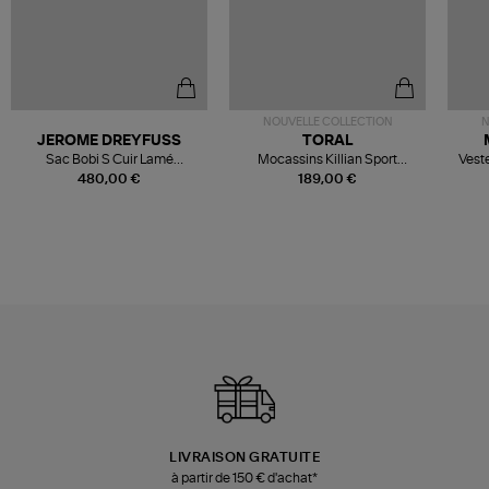
NOUVELLE COLLECTION
N
JEROME DREYFUSS
TORAL
Sac Bobi S Cuir Lamé
Mocassins Killian Sport
Veste
Champagne
Mousse
480,00 €
189,00 €
LIVRAISON GRATUITE
à partir de 150 € d'achat*