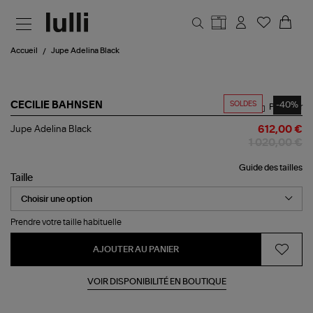
Aller au contenu principal
Accueil
Jupe Adelina Black
SOLDES
-40%
CECILIE BAHNSEN
Partager
Jupe
Jupe Adelina Black
612,00 €
Adelina
1 020,00 €
Black
Guide des tailles
Taille
Prendre votre taille habituelle
AJOUTER AU PANIER
VOIR DISPONIBILITÉ EN BOUTIQUE