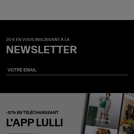
20 € EN VOUS INSCRIVANT À LA
NEWSLETTER
-10% EN TÉLÉCHARGEANT
L'APP LULLI