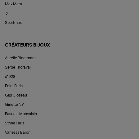
Max Mara
&
Sportmax
CRÉATEURS BIJOUX
Aurélie Bidermann
Serge Thoraval
d1928
Feidt Paris
Gigi Clozeau
Ginette NY
Pascale Monvoisin
Stone Paris
Vanessa Baroni