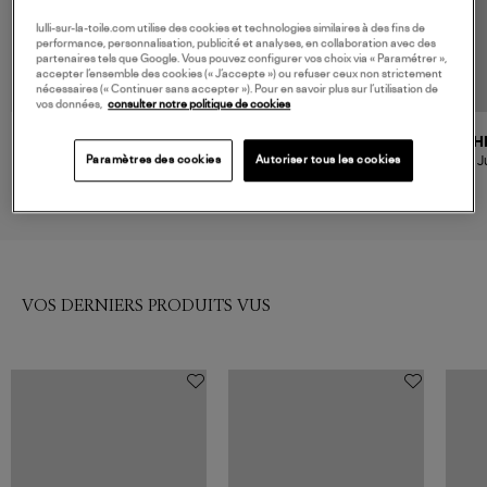
lulli-sur-la-toile.com utilise des cookies et technologies similaires à des fins de
performance, personnalisation, publicité et analyses, en collaboration avec des
partenaires tels que Google. Vous pouvez configurer vos choix via « Paramétrer »,
accepter l’ensemble des cookies (« J’accepte ») ou refuser ceux non strictement
nécessaires (« Continuer sans accepter »). Pour en savoir plus sur l’utilisation de
vos données,
consulter notre politique de cookies
NOUVELLE COLLECTION
CECILIE BAHNSEN
CECILIE BAHNSEN
CH
Jupe With Gathered Waist And
Jupe Fiella Black
J
Paramètres des cookies
Autoriser tous les cookies
Drawstrings Black
950,00 €
850,00 €
VOS DERNIERS PRODUITS VUS