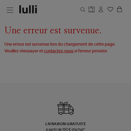
Aller au contenu principal
Une erreur est survenue.
Une erreur est survenue lors du chargement de cette page.
Veuillez réessayer et
contactez-nous
si l’erreur persiste.
LIVRAISON GRATUITE
à partir de 150 € d'achat*