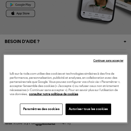
BESOIN D'AIDE ?
À PROPOS
Continuer sans accepter
NOS SERVICES
lulli-sur-la-toile.com utilise des cookies et technologies similaires à des fins de
performance, personnalisation, publicité et analyses, en collaboration avec des
partenaires tels que Google. Vous pouvez configurer vos choix via « Paramétrer »,
accepter l’ensemble des cookies (« J’accepte ») ou refuser ceux non strictement
SERVICE CLIENT
nécessaires (« Continuer sans accepter »). Pour en savoir plus sur l’utilisation de
vos données,
consulter notre politique de cookies
Paramètres des cookies
Autoriser tous les cookies
MODE DE PAIEMENT