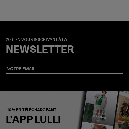
20 € EN VOUS INSCRIVANT À LA
NEWSLETTER
-10% EN TÉLÉCHARGEANT
L'APP LULLI