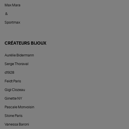
Max Mara
&
Sportmax
CRÉATEURS BIJOUX
Aurélie Bidermann
Serge Thoraval
d1928
Feidt Paris
Gigi Clozeau
Ginette NY
Pascale Monvoisin
Stone Paris
Vanessa Baroni