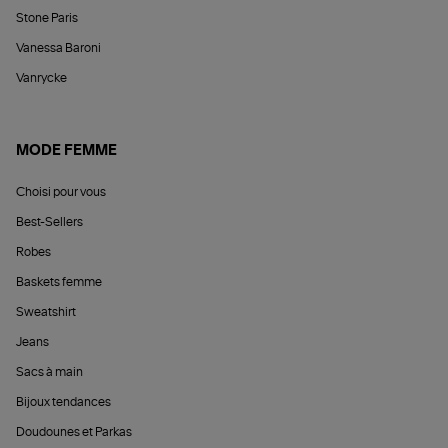
Stone Paris
Vanessa Baroni
Vanrycke
MODE FEMME
Choisi pour vous
Best-Sellers
Robes
Baskets femme
Sweatshirt
Jeans
Sacs à main
Bijoux tendances
Doudounes et Parkas