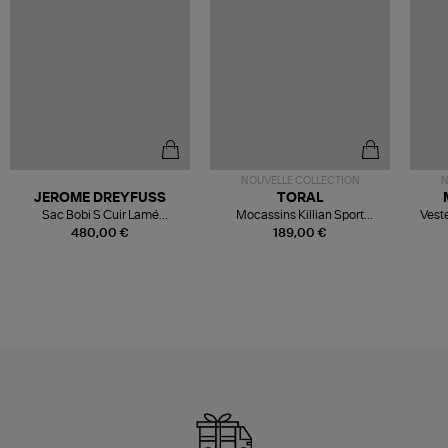
NOUVELLE COLLECTION
N
JEROME DREYFUSS
TORAL
Sac Bobi S Cuir Lamé
Mocassins Killian Sport
Veste
Champagne
Mousse
480,00 €
189,00 €