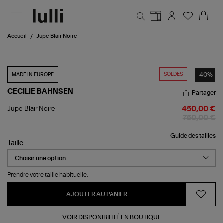
Aller au contenu principal
Accueil
Jupe Blair Noire
SOLDES
-40%
MADE IN EUROPE
CECILIE BAHNSEN
Partager
Jupe
Jupe Blair Noire
450,00 €
Blair
750,00 €
Noire
Guide des tailles
Taille
Prendre votre taille habituelle.
AJOUTER AU PANIER
VOIR DISPONIBILITÉ EN BOUTIQUE