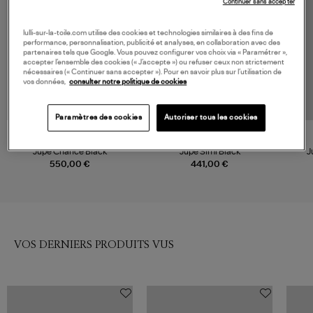
Continuer sans accepter
lulli-sur-la-toile.com utilise des cookies et technologies similaires à des fins de
performance, personnalisation, publicité et analyses, en collaboration avec des
partenaires tels que Google. Vous pouvez configurer vos choix via « Paramétrer »,
accepter l’ensemble des cookies (« J’accepte ») ou refuser ceux non strictement
nécessaires (« Continuer sans accepter »). Pour en savoir plus sur l’utilisation de
vos données,
consulter notre politique de cookies
Paramètres des cookies
Autoriser tous les cookies
CECILIE BAHNSEN
CHRISTIAN WIJNANTS
Jupe Chance Black
Jupe Simi Black
J
550,00 €
441,00 €
VOS DERNIERS PRODUITS VUS