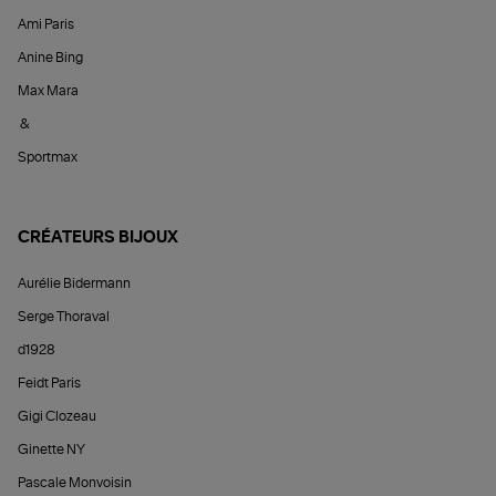
Ami Paris
Anine Bing
Max Mara
&
Sportmax
CRÉATEURS BIJOUX
Aurélie Bidermann
Serge Thoraval
d1928
Feidt Paris
Gigi Clozeau
Ginette NY
Pascale Monvoisin