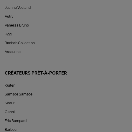
Jeanne Vouland
Autry
Vanessa Bruno
Ugg
Baobab Collection
Assouline
CRÉATEURS PRÊT-À-PORTER
Kujten
Samsoe Samsoe
Soeur
Ganni
Éric Bompard
Barbour