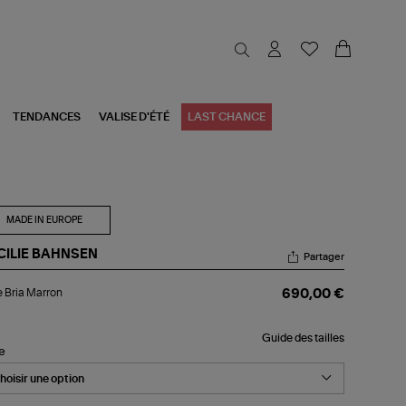
TENDANCES
VALISE D'ÉTÉ
LAST CHANCE
MADE IN EUROPE
CILIE BAHNSEN
Partager
pe
 Bria Marron
690,00 €
a
rron
Guide des tailles
le