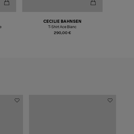
CECILIE BAHNSEN
e
T-Shirt Ace Blanc
290,00 €
MADE