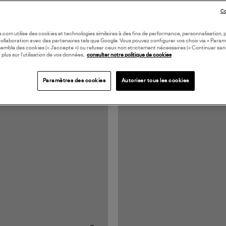
Co
oile.com utilise des cookies et technologies similaires à des fins de performance, personnalisation, p
collaboration avec des partenaires tels que Google. Vous pouvez configurer vos choix via « Param
semble des cookies (« J’accepte ») ou refuser ceux non strictement nécessaires (« Continuer san
 plus sur l’utilisation de vos données,
consulter notre politique de cookies
Paramètres des cookies
Autoriser tous les cookies