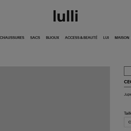
CHAUSSURES
SACS
BIJOUX
ACCESS & BEAUTÉ
LUI
MAISON
CE
Ju
Jupe
Bri
Ma
Tail