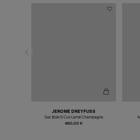
N
JEROME DREYFUSS
te
Sac Bobi S Cuir Lamé Champagne
M
480,00 €