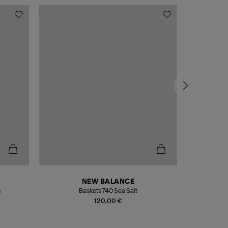
NEW BALANCE
e
Baskets 740 Sea Salt
Veste
120,00 €