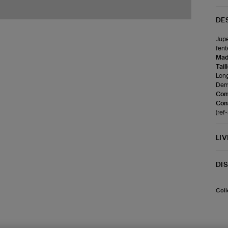
DE
Jupe
fent
Made
Tail
Lon
Demi
Com
Cons
(re
LI
DI
Coll