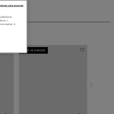
ntinuer sans accepter
ublicité et
étrer »,
s accepter »).
MADE IN EUROPE