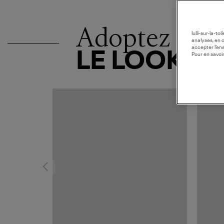
Adoptez
lulli-sur-la-t
analyses, en 
accepter l’en
LE LOOK
Pour en savoir