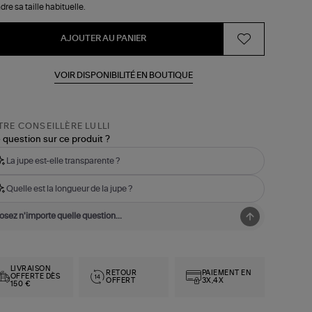
dre sa taille habituelle.
AJOUTER AU PANIER
VOIR DISPONIBILITÉ EN BOUTIQUE
RE CONSEILLÈRE LULLI
 question sur ce produit ?
La jupe est-elle transparente ?
Quelle est la longueur de la jupe ?
LIVRAISON
RETOUR
PAIEMENT EN
OFFERTE DÈS
OFFERT
3X,4X
150 €