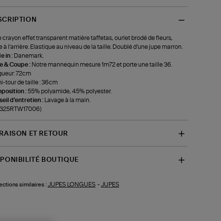
SCRIPTION
 crayon effet transparent matière taffetas, ourlet brodé de fleurs,
e à l'arrière. Elastique au niveau de la taille. Doublé d'une jupe marron.
 in :
Danemark.
le & Coupe :
Notre mannequin mesure 1m72 et porte une taille 36.
gueur: 72cm
-tour de taille : 36cm
position :
55% polyamide, 45% polyester.
eil d'entretien :
Lavage à la main.
f-325RTW17006)
VRAISON ET RETOUR
SPONIBILITÉ BOUTIQUE
JUPES LONGUES
-
JUPES
ections similaires :