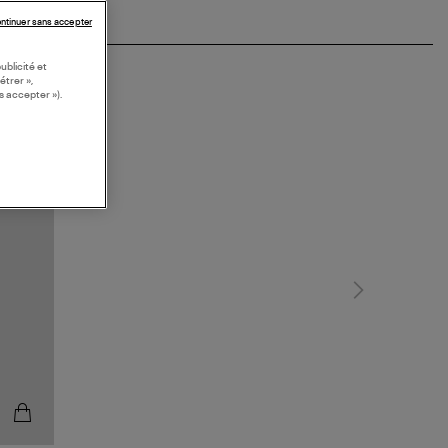
ntinuer sans accepter
ublicité et
étrer »,
s accepter »).