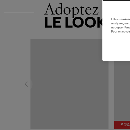
Adoptez
LE LOOK
lulli-sur-la-t
analyses, en 
accepter l’en
Pour en savoir
MADE I
-50%