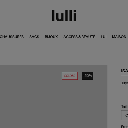
CHAUSSURES
SACS
BIJOUX
ACCESS & BEAUTÉ
LUI
MAISON
IS
-50%
SOLDES
Ju
Jupe
Ezr
Noi
Tail
Pren