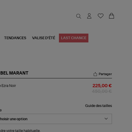
TENDANCES
VALISE D'ÉTÉ
LAST CHANCE
ABEL MARANT
Partager
pe
 Ezra Noir
225,00 €
a
r
450,00 €
Guide des tailles
le
dre votre taille habituelle.