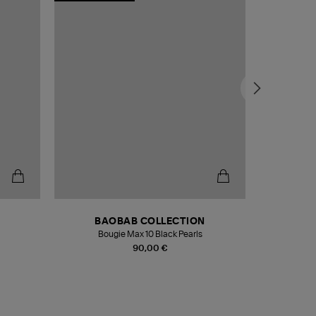
BAOBAB COLLECTION
Bougie Max 10 Black Pearls
Paréo Fou
90,00 €