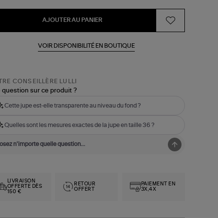
AJOUTER AU PANIER
VOIR DISPONIBILITÉ EN BOUTIQUE
RE CONSEILLÈRE LULLI
 question sur ce produit ?
Cette jupe est-elle transparente au niveau du fond ?
Quelles sont les mesures exactes de la jupe en taille 36 ?
LIVRAISON
RETOUR
PAIEMENT EN
OFFERTE DÈS
OFFERT
3X,4X
150 €