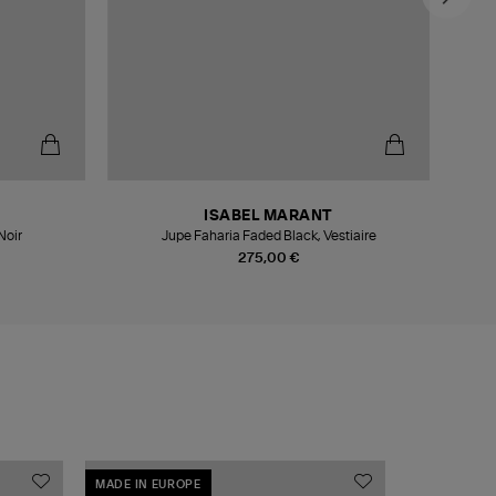
ISABEL MARANT
Noir
Jupe Faharia Faded Black, Vestiaire
275,00 €
MADE IN EUROPE
MADE IN EU