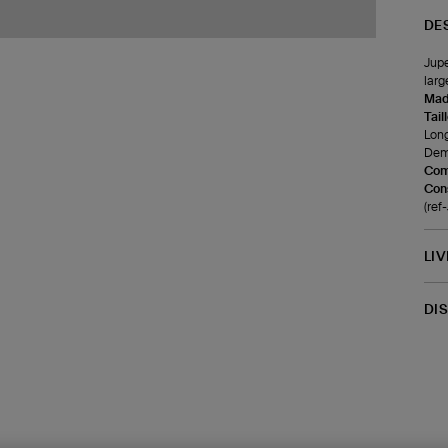
DE
Jupe
larg
Made
Tail
Long
Demi
Com
Cons
(re
LI
DI