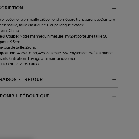
SCRIPTION
 plissée noire en maille crêpe, fond en légère transparence. Ceinture
e en maille, taille élastiquée. Coupe longue évasée.
 in :
Chine.
le & Coupe :
Notre mannequin mesure 1m72 et porte une taille 36.
ueur: 95cm.
-tour de taille: 27cm.
position :
49% Coton, 45% Viscose, 5% Polyamide, 1% Élasthanne.
eil d'entretien :
Lavage à la main uniquement.
f-JU0371FBC2L03I01BK)
VRAISON ET RETOUR
SPONIBILITÉ BOUTIQUE