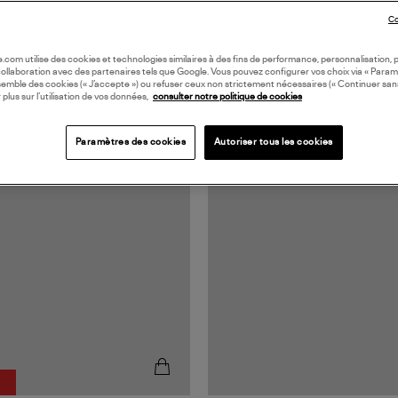
Co
oile.com utilise des cookies et technologies similaires à des fins de performance, personnalisation, p
collaboration avec des partenaires tels que Google. Vous pouvez configurer vos choix via « Param
semble des cookies (« J’accepte ») ou refuser ceux non strictement nécessaires (« Continuer san
 plus sur l’utilisation de vos données,
consulter notre politique de cookies
N EUROPE
Paramètres des cookies
Autoriser tous les cookies