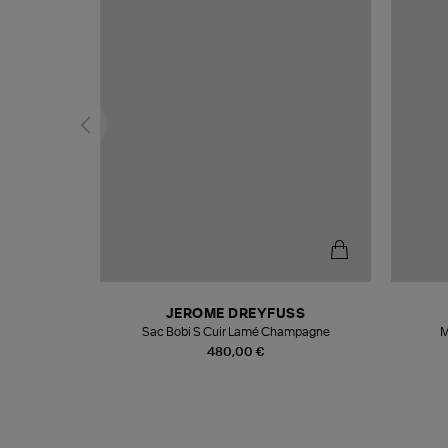
T
JEROME DREYFUSS
k
Sac Bobi S Cuir Lamé Champagne
M
480,00 €