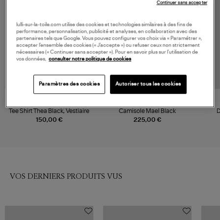
Continuer sans accepter
lulli-sur-la-toile.com utilise des cookies et technologies similaires à des fins de
performance, personnalisation, publicité et analyses, en collaboration avec des
partenaires tels que Google. Vous pouvez configurer vos choix via « Paramétrer »,
accepter l’ensemble des cookies (« J’accepte ») ou refuser ceux non strictement
nécessaires (« Continuer sans accepter »). Pour en savoir plus sur l’utilisation de
vos données,
consulter notre politique de cookies
Paramètres des cookies
Autoriser tous les cookies
NOUVELLE COLLECTION
ISABEL MARANT
ANINE BING
Tee Shirt Thea Black, Vestiaire
Camisole Mael Black
D
150,00 €
225,00 €
VOS DERNIERS PRODUITS VUS