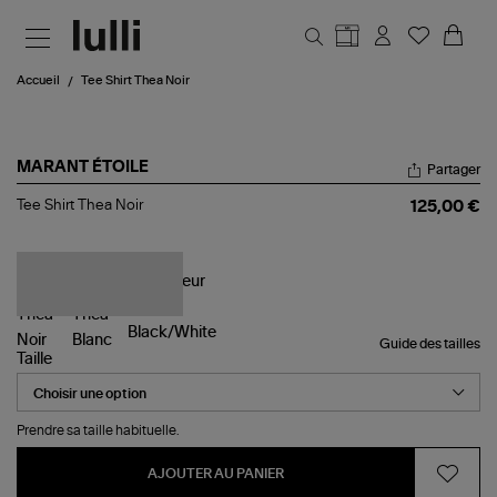
Aller au contenu principal
Accueil
Tee Shirt Thea Noir
MARANT ÉTOILE
Partager
Tee
Tee Shirt Thea Noir
125,00 €
Shirt
Thea
Noir
Guide des tailles
Taille
Prendre sa taille habituelle.
AJOUTER AU PANIER