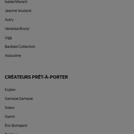
Isabel Marant
Jeanne Vouland
Autry
Vanessa Bruno
Ugg
Baobab Collection
Assouline
CRÉATEURS PRÊT-À-PORTER
Kujten
Samsoe Samsoe
Soeur
Ganni
Éric Bompard