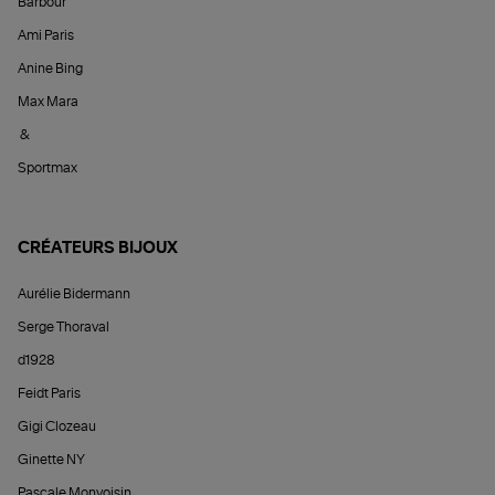
Barbour
Ami Paris
Anine Bing
Max Mara
&
Sportmax
CRÉATEURS BIJOUX
Aurélie Bidermann
Serge Thoraval
d1928
Feidt Paris
Gigi Clozeau
Ginette NY
Pascale Monvoisin