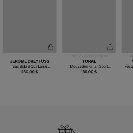
NOUVELLE COLLECTION
N
JEROME DREYFUSS
TORAL
Sac Bobi S Cuir Lamé
Mocassins Killian Sport
Veste
Champagne
Mousse
480,00 €
189,00 €