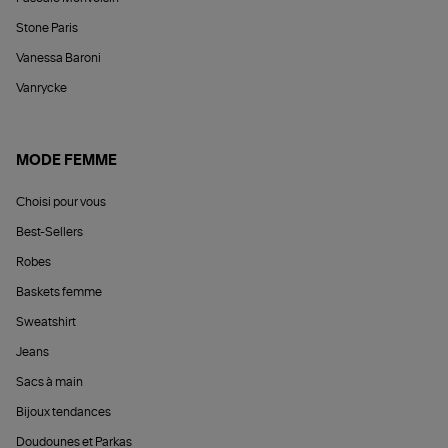
Stone Paris
Vanessa Baroni
Vanrycke
MODE FEMME
Choisi pour vous
Best-Sellers
Robes
Baskets femme
Sweatshirt
Jeans
Sacs à main
Bijoux tendances
Doudounes et Parkas