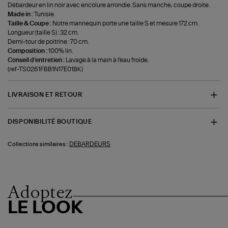
Débardeur en lin noir avec encolure arrondie. Sans manche, coupe droite.
Made in :
Tunisie.
Taille & Coupe :
Notre mannequin porte une taille S et mesure 172 cm.
Longueur (taille S) : 32 cm.
Demi-tour de poitrine : 70 cm.
Composition :
100% lin.
Conseil d'entretien :
Lavage à la main à l'eau froide.
(ref-TS0261FBB1N17E01BK)
LIVRAISON ET RETOUR
DISPONIBILITÉ BOUTIQUE
DEBARDEURS
Collections similaires :
Adoptez
LE LOOK