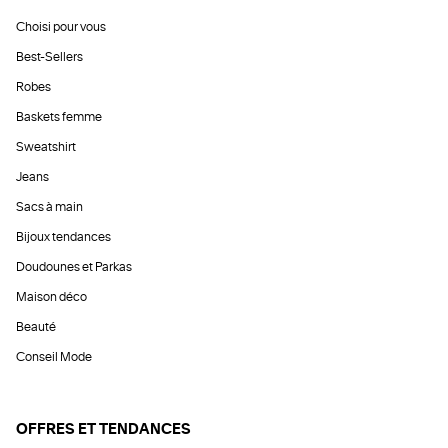
Choisi pour vous
Best-Sellers
Robes
Baskets femme
Sweatshirt
Jeans
Sacs à main
Bijoux tendances
Doudounes et Parkas
Maison déco
Beauté
Conseil Mode
OFFRES ET TENDANCES