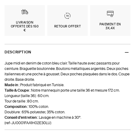
LIVRAISON
PAIEMENT EN
OFFERTE DÈS 150
RETOUR OFFERT
3X,4X
€
DESCRIPTION
Jupe midi en denim de coton bleu clair. Taille haute avec passants pour
ceinture. Braguette boutonnée. Boutons métalliques argentés. Deux poches
italiennes et une poche à gousset. Deux poches plaquées dans le dos. Coupe
droite. Base droite.
Made in :
Produit fabriqué en Tunisie.
Taille & Coupe :
Notre mannequin porte une taille 36 et mesure 172 cm.
Longueur (taille 36) : 60 cm.
Tour de taille : 80 cm.
Composition :
100% coton.
Doublure : 65% polyester, 35% coton.
Conseil d'entretien :
Lavage en machine à 30°.
(ref-JU0001FAA1H02E30LU)