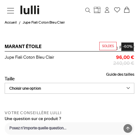
Aller au contenu principal
Accueil
Jupe Fiali Coton Bleu Clair
SOLDES
-60%
MARANT ÉTOILE
Partager
Jupe
Jupe Fiali Coton Bleu Clair
96,00 €
Fiali
240,00 €
Coton
Bleu
Guide des tailles
Clair
Taille
VOTRE CONSEILLÈRE LULLI
Une question sur ce produit ?