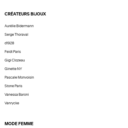
CRÉATEURS BIJOUX
Aurélie Bidermann
Serge Thoraval
d1928
Feidt Paris
Gigi Clozeau
Ginette NY
Pascale Monvoisin
Stone Paris
Vanessa Baroni
Vanrycke
MODE FEMME