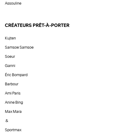
Assouline
CRÉATEURS PRÊT-À-PORTER
Kujten
Samsoe Samsoe
Soeur
Ganni
Éric Bompard
Barbour
Ami Paris
Anine Bing
Max Mara
&
Sportmax