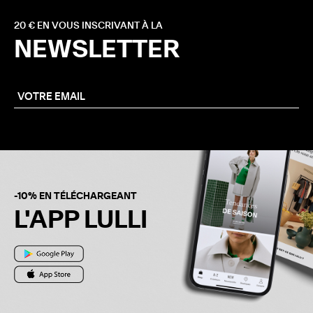
20 € EN VOUS INSCRIVANT À LA
NEWSLETTER
-10% EN TÉLÉCHARGEANT
L'APP LULLI