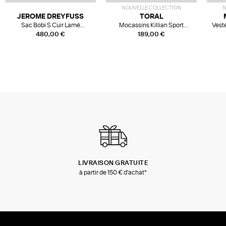
NOUVELLE COLLECTION
N
JEROME DREYFUSS
TORAL
Sac Bobi S Cuir Lamé
Mocassins Killian Sport
Veste
Champagne
Mousse
480,00 €
189,00 €
LIVRAISON GRATUITE
à partir de 150 € d'achat*