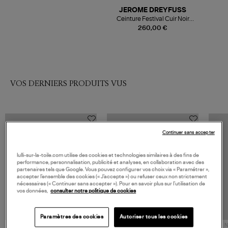
JEROME DREYFUSS
Ceinture Festival Cuir Noir
Brass
260,00 €
VOS DERNIERS PRODUITS VUS
Continuer sans accepter
lulli-sur-la-toile.com utilise des cookies et technologies similaires à des fins de
performance, personnalisation, publicité et analyses, en collaboration avec des
partenaires tels que Google. Vous pouvez configurer vos choix via « Paramétrer »,
accepter l’ensemble des cookies (« J’accepte ») ou refuser ceux non strictement
nécessaires (« Continuer sans accepter »). Pour en savoir plus sur l’utilisation de
vos données,
consulter notre politique de cookies
Paramètres des cookies
Autoriser tous les cookies
NOUVELLE COLLECTION
N