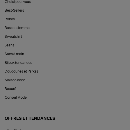
Choisi pour vous
Best-Sellers
Robes
Baskets femme
Sweatshirt
Jeans
Sacs à main
Bijoux tendances
Doudounes et Parkas
Maison déco
Beauté
Conseil Mode
OFFRES ET TENDANCES