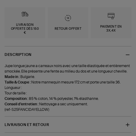
LIVRAISON
PAIEMENT EN
OFFERTE DÈS 150
RETOUR OFFERT
3X,4X
€
DESCRIPTION
Jupe longue jaune a carreaux noirs avec une taille élastiquée et entièrement
smockée. Elle présente une fente au milieu du dos et une longueur cheville.
Made in :
Bulgarie.
Taille & Coupe :
Notre mannequin mesure 172 cm et porte une taille 36.
Longueur :
Tour de taille :
Composition :
85 % coton, 14 % polyester, 1% élasthanne.
Conseil d'entretien :
Nettoyage a sec uniquement.
(ref-S25FANCIDAYELLOW)
LIVRAISON ET RETOUR