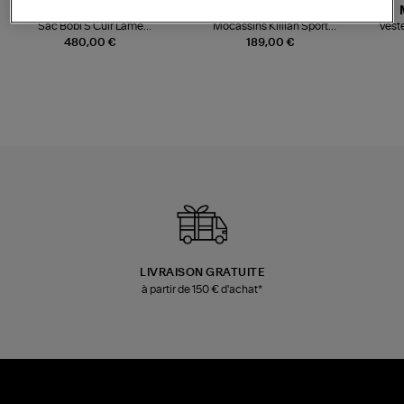
JEROME DREYFUSS
TORAL
Sac Bobi S Cuir Lamé
Mocassins Killian Sport
Veste
Champagne
Mousse
480,00 €
189,00 €
LIVRAISON GRATUITE
à partir de 150 € d'achat*