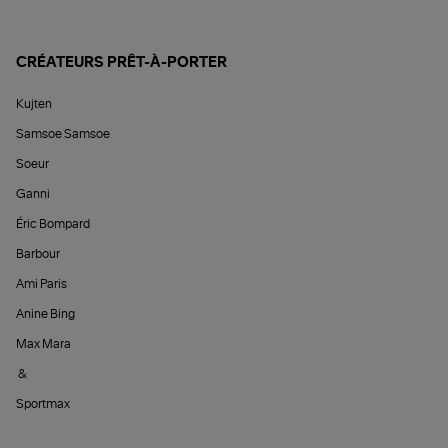
CRÉATEURS PRÊT-À-PORTER
Kujten
Samsoe Samsoe
Soeur
Ganni
Éric Bompard
Barbour
Ami Paris
Anine Bing
Max Mara
&
Sportmax