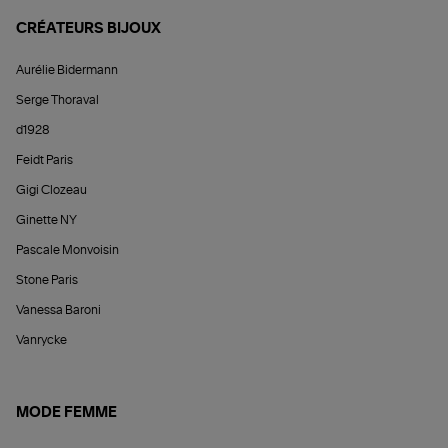
CRÉATEURS BIJOUX
Aurélie Bidermann
Serge Thoraval
d1928
Feidt Paris
Gigi Clozeau
Ginette NY
Pascale Monvoisin
Stone Paris
Vanessa Baroni
Vanrycke
MODE FEMME