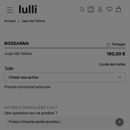
Aller au contenu principal
Accueil
Jupe Ida Yellow
ROSEANNA
Partager
Jupe
Jupe Ida Yellow
190,00 €
Ida
Yellow
Guide des tailles
Taille
Prendre votre taille habituelle.
VOTRE CONSEILLÈRE LULLI
Une question sur ce produit ?