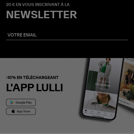
20 € EN VOUS INSCRIVANT À LA
NEWSLETTER
-10% EN TÉLÉCHARGEANT
L'APP LULLI