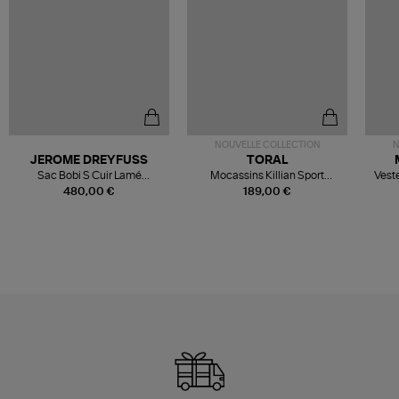
NOUVELLE COLLECTION
N
JEROME DREYFUSS
TORAL
Sac Bobi S Cuir Lamé
Mocassins Killian Sport
Veste
Champagne
Mousse
480,00 €
189,00 €