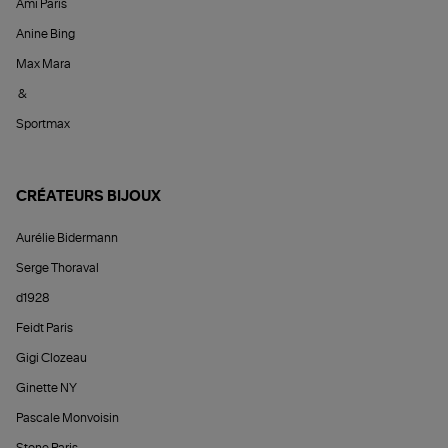
Ami Paris
Anine Bing
Max Mara
&
Sportmax
CRÉATEURS BIJOUX
Aurélie Bidermann
Serge Thoraval
d1928
Feidt Paris
Gigi Clozeau
Ginette NY
Pascale Monvoisin