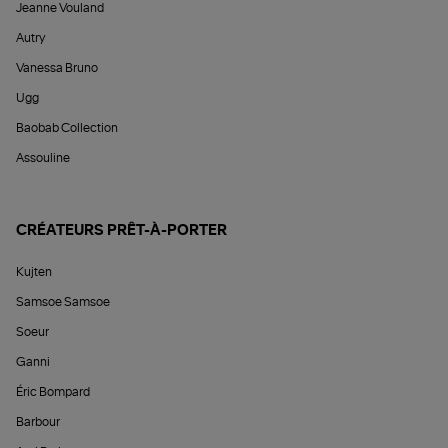
Jeanne Vouland
Autry
Vanessa Bruno
Ugg
Baobab Collection
Assouline
CRÉATEURS PRÊT-À-PORTER
Kujten
Samsoe Samsoe
Soeur
Ganni
Éric Bompard
Barbour