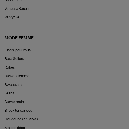
Stone Paris
Vanessa Baroni
Vanrycke
MODE FEMME
Choisi pour vous
Best-Sellers
Robes
Baskets femme
Sweatshirt
Jeans
Sacs à main
Bijoux tendances
Doudounes et Parkas
Maison déco