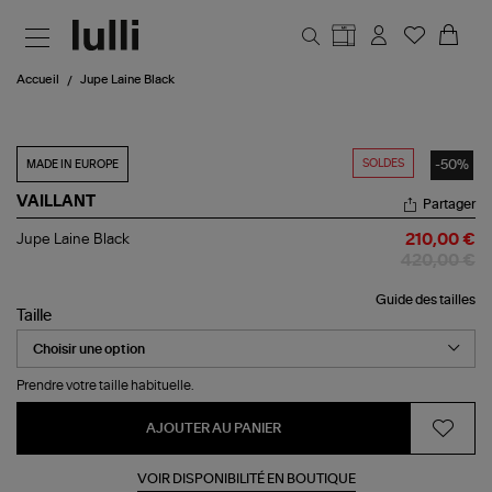
Aller au contenu principal
Accueil
Jupe Laine Black
SOLDES
-50%
MADE IN EUROPE
VAILLANT
Partager
Jupe
Jupe Laine Black
210,00 €
Laine
420,00 €
Black
Guide des tailles
Taille
Prendre votre taille habituelle.
AJOUTER AU PANIER
VOIR DISPONIBILITÉ EN BOUTIQUE