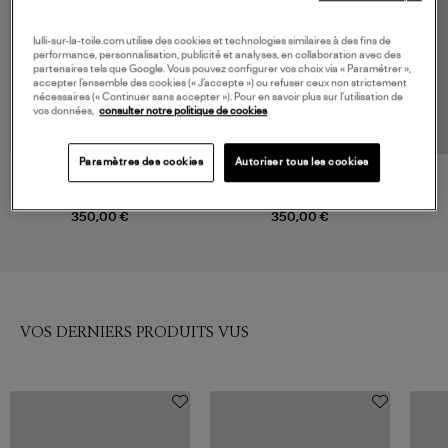
lulli-sur-la-toile.com utilise des cookies et technologies similaires à des fins de
performance, personnalisation, publicité et analyses, en collaboration avec des
partenaires tels que Google. Vous pouvez configurer vos choix via « Paramétrer »,
accepter l’ensemble des cookies (« J’accepte ») ou refuser ceux non strictement
nécessaires (« Continuer sans accepter »). Pour en savoir plus sur l’utilisation de
vos données,
consulter notre politique de cookies
Paramètres des cookies
Autoriser tous les cookies
MARANT ÉTOILE
ISABEL MARANT
Jupe Rosinda Black
Jupe Berenice Black
350,00 €
350,00 €
VOS DERNIERS PRODUITS VUS