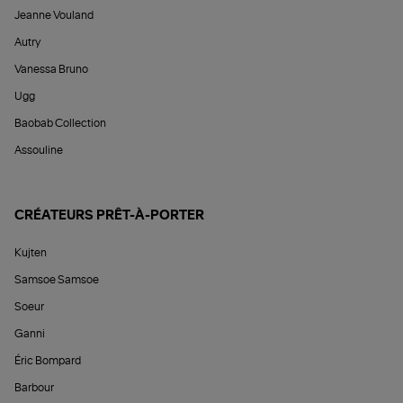
Jeanne Vouland
Autry
Vanessa Bruno
Ugg
Baobab Collection
Assouline
CRÉATEURS PRÊT-À-PORTER
Kujten
Samsoe Samsoe
Soeur
Ganni
Éric Bompard
Barbour