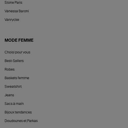
Stone Paris
Vanessa Baroni
Vanrycke
MODE FEMME
Choisi pour vous
Best-Sellers
Robes
Baskets femme
Sweatshirt
Jeans
Sacs à main
Bijoux tendances
Doudounes et Parkas