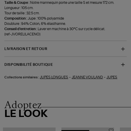
Taille & Coupe :
Notre mannequin porte une taille S et mesure 172 cm.
Longueur : 105 cm.
Tour de taille : 32.5 cm.
Composition :
Jupe : 100% polyamide
Doublure : 94% Coton, 6% élasthanne.
Conseil d'entretien :
Laver en machine à 30°C sur cycle délicat.
(ref-JVORELILACENO)
LIVRAISON ET RETOUR
DISPONIBILITÉ BOUTIQUE
-
-
JUPES LONGUES
JEANNE VOULAND
JUPES
Collections similaires :
Adoptez
LE LOOK