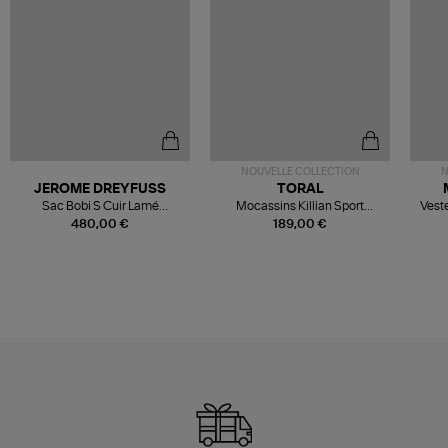
NOUVELLE COLLECTION
N
JEROME DREYFUSS
TORAL
Sac Bobi S Cuir Lamé
Mocassins Killian Sport
Veste
Champagne
Mousse
480,00 €
189,00 €