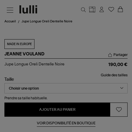
Aller au contenu principal
Accueil
Jupe Longue Oreli Dentelle Noire
MADE IN EUROPE
JEANNE VOULAND
Partager
Jupe
Jupe Longue Oreli Dentelle Noire
190,00 €
Longue
Oreli
Guide des tailles
Dentelle
Taille
Noire
Prendre sa taille habituelle.
AJOUTER AU PANIER
VOIR DISPONIBILITÉ EN BOUTIQUE