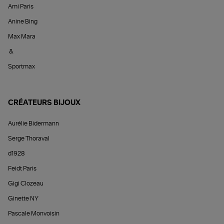
Ami Paris
Anine Bing
Max Mara
&
Sportmax
CRÉATEURS BIJOUX
Aurélie Bidermann
Serge Thoraval
d1928
Feidt Paris
Gigi Clozeau
Ginette NY
Pascale Monvoisin