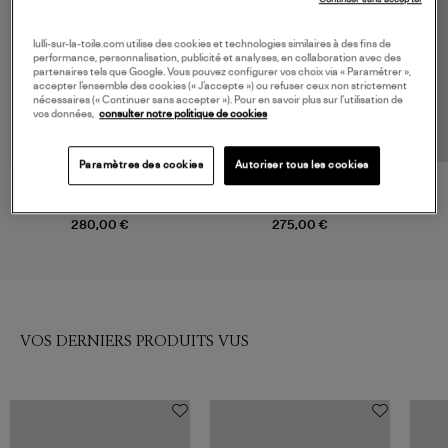
lulli-sur-la-toile.com utilise des cookies et technologies similaires à des fins de
performance, personnalisation, publicité et analyses, en collaboration avec des
partenaires tels que Google. Vous pouvez configurer vos choix via « Paramétrer »,
accepter l’ensemble des cookies (« J’accepte ») ou refuser ceux non strictement
nécessaires (« Continuer sans accepter »). Pour en savoir plus sur l’utilisation de
vos données,
consulter notre politique de cookies
Paramètres des cookies
Autoriser tous les cookies
JEANNE VOULAND
ISABEL MARANT
Jupe Naja Portefeuille Satin
Jupe Faharia Faded Black,
Noir
Vestiaire
280,00 €
275,00 €
VOS DERNIERS PRODUITS VUS