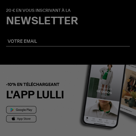
20 € EN VOUS INSCRIVANT À LA
NEWSLETTER
-10% EN TÉLÉCHARGEANT
L'APP LULLI