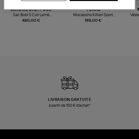
NOUVELLE COLLECTION
N
JEROME DREYFUSS
TORAL
Sac Bobi S Cuir Lamé
Mocassins Killian Sport
Veste
Champagne
Mousse
480,00 €
189,00 €
LIVRAISON GRATUITE
à partir de 150 € d'achat*