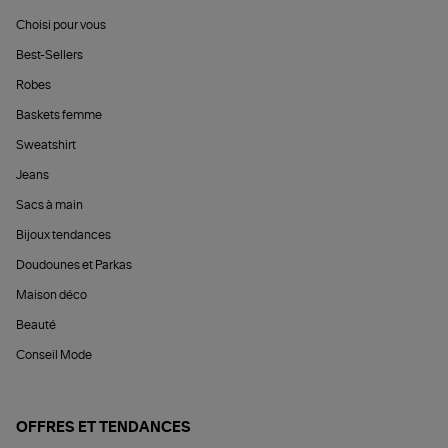
Choisi pour vous
Best-Sellers
Robes
Baskets femme
Sweatshirt
Jeans
Sacs à main
Bijoux tendances
Doudounes et Parkas
Maison déco
Beauté
Conseil Mode
OFFRES ET TENDANCES