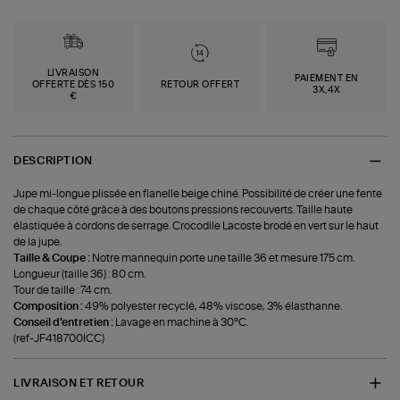
LIVRAISON
PAIEMENT EN
OFFERTE DÈS 150
RETOUR OFFERT
3X,4X
€
DESCRIPTION
Jupe mi-longue plissée en flanelle beige chiné. Possibilité de créer une fente
de chaque côté grâce à des boutons pressions recouverts. Taille haute
élastiquée à cordons de serrage. Crocodile Lacoste brodé en vert sur le haut
de la jupe.
Taille & Coupe :
Notre mannequin porte une taille 36 et mesure 175 cm.
Longueur (taille 36) : 80 cm.
Tour de taille : 74 cm.
Composition :
49% polyester recyclé, 48% viscose, 3% élasthanne.
Conseil d'entretien :
Lavage en machine à 30°C.
(ref-JF418700ICC)
LIVRAISON ET RETOUR