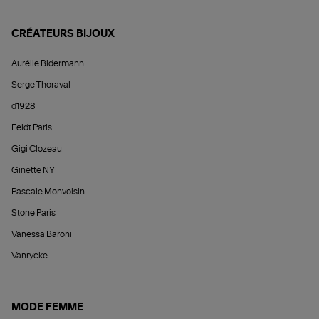
CRÉATEURS BIJOUX
Aurélie Bidermann
Serge Thoraval
d1928
Feidt Paris
Gigi Clozeau
Ginette NY
Pascale Monvoisin
Stone Paris
Vanessa Baroni
Vanrycke
MODE FEMME