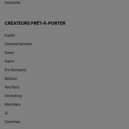
Assouline
CRÉATEURS PRÊT-À-PORTER
Kujten
Samsoe Samsoe
Soeur
Ganni
Éric Bompard
Barbour
Ami Paris
Anine Bing
Max Mara
&
Sportmax