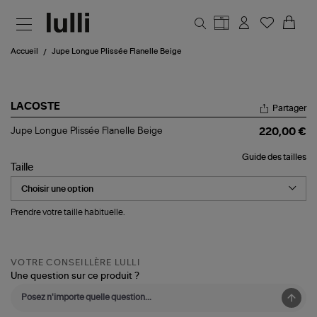
Aller au contenu principal
Accueil
Jupe Longue Plissée Flanelle Beige
LACOSTE
Partager
Jupe
Jupe Longue Plissée Flanelle Beige
220,00 €
Longue
Plissée
Guide des tailles
Flanelle
Taille
Beige
Prendre votre taille habituelle.
VOTRE CONSEILLÈRE LULLI
Une question sur ce produit ?