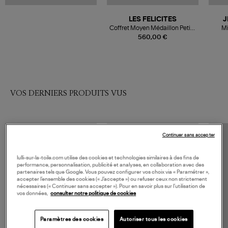
LES FELICITES
J
Coffret Moyen Médaillon Petite
Mi
Sphère 7 Pierres de Protection
560,00 €
VOS DERNIERS PRODUITS VUS
Continuer sans accepter
lulli-sur-la-toile.com utilise des cookies et technologies similaires à des fins de
performance, personnalisation, publicité et analyses, en collaboration avec des
partenaires tels que Google. Vous pouvez configurer vos choix via « Paramétrer »,
accepter l’ensemble des cookies (« J’accepte ») ou refuser ceux non strictement
nécessaires (« Continuer sans accepter »). Pour en savoir plus sur l’utilisation de
vos données,
consulter notre politique de cookies
Paramètres des cookies
Autoriser tous les cookies