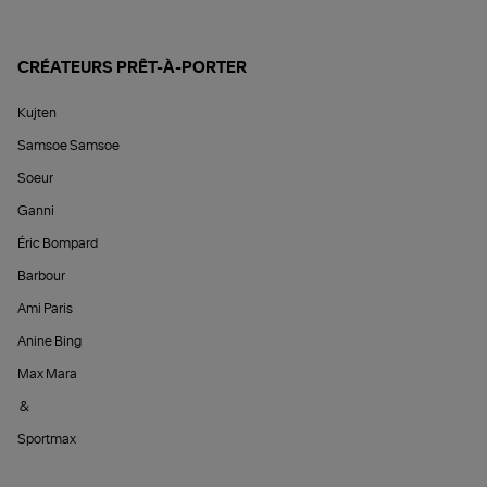
CRÉATEURS PRÊT-À-PORTER
Kujten
Samsoe Samsoe
Soeur
Ganni
Éric Bompard
Barbour
Ami Paris
Anine Bing
Max Mara
&
Sportmax