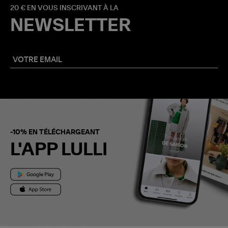
20 € EN VOUS INSCRIVANT À LA
NEWSLETTER
-10% EN TÉLÉCHARGEANT
L'APP LULLI