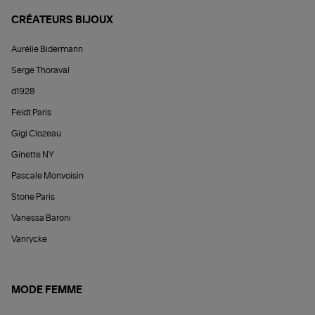
CRÉATEURS BIJOUX
Aurélie Bidermann
Serge Thoraval
d1928
Feidt Paris
Gigi Clozeau
Ginette NY
Pascale Monvoisin
Stone Paris
Vanessa Baroni
Vanrycke
MODE FEMME