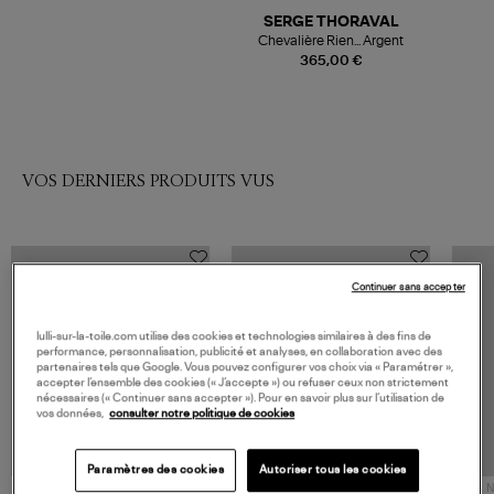
SERGE THORAVAL
Chevalière Rien... Argent
365,00 €
VOS DERNIERS PRODUITS VUS
Continuer sans accepter
lulli-sur-la-toile.com utilise des cookies et technologies similaires à des fins de
performance, personnalisation, publicité et analyses, en collaboration avec des
partenaires tels que Google. Vous pouvez configurer vos choix via « Paramétrer »,
accepter l’ensemble des cookies (« J’accepte ») ou refuser ceux non strictement
nécessaires (« Continuer sans accepter »). Pour en savoir plus sur l’utilisation de
vos données,
consulter notre politique de cookies
Paramètres des cookies
Autoriser tous les cookies
NOUVELLE COLLECTION
N