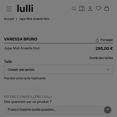
Aller au contenu principal
Accueil
Jupe Midi Anaelle Noir
VANESSA BRUNO
Partager
Jupe
Jupe Midi Anaelle Noir
295,00 €
Midi
Anaelle
Guide des tailles
Noir
Taille
Prendre votre taille habituelle.
VOTRE CONSEILLÈRE LULLI
Une question sur ce produit ?