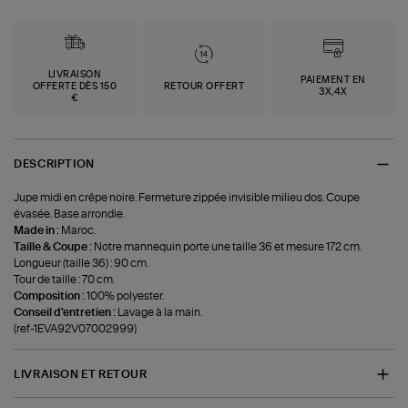
LIVRAISON
PAIEMENT EN
OFFERTE DÈS 150
RETOUR OFFERT
3X,4X
€
DESCRIPTION
Jupe midi en crêpe noire. Fermeture zippée invisible milieu dos. Coupe
évasée. Base arrondie.
Made in :
Maroc.
Taille & Coupe :
Notre mannequin porte une taille 36 et mesure 172 cm.
Longueur (taille 36) : 90 cm.
Tour de taille : 70 cm.
Composition :
100% polyester.
Conseil d'entretien :
Lavage à la main.
(ref-1EVA92V07002999)
LIVRAISON ET RETOUR