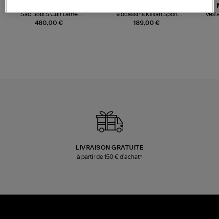
JEROME DREYFUSS
TORAL
Sac Bobi S Cuir Lamé
Mocassins Killian Sport
Veste
Champagne
Mousse
480,00 €
189,00 €
LIVRAISON GRATUITE
à partir de 150 € d'achat*