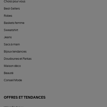
Choisi pour vous
Best-Sellers
Robes
Baskets femme
Sweatshirt
Jeans
Sacs à main
Bijoux tendances
Doudounes et Parkas
Maison déco
Beauté
Conseil Mode
OFFRES ET TENDANCES