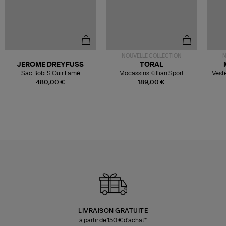
NOUVELLE COLLECTION
N
JEROME DREYFUSS
TORAL
Sac Bobi S Cuir Lamé
Mocassins Killian Sport
Veste
Champagne
Mousse
480,00 €
189,00 €
LIVRAISON GRATUITE
à partir de 150 € d'achat*