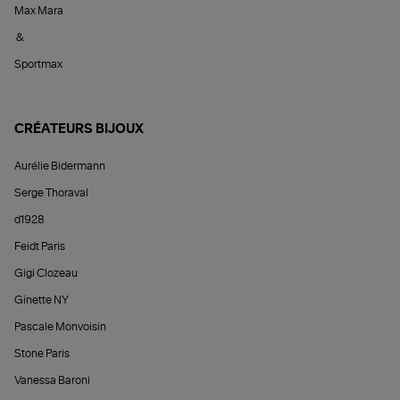
Max Mara
&
Sportmax
CRÉATEURS BIJOUX
Aurélie Bidermann
Serge Thoraval
d1928
Feidt Paris
Gigi Clozeau
Ginette NY
Pascale Monvoisin
Stone Paris
Vanessa Baroni