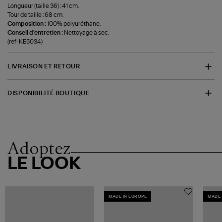
Longueur (taille 36) : 41 cm.
Tour de taille : 68 cm.
Composition :
100% polyuréthane.
Conseil d'entretien :
Nettoyage à sec.
(ref-KE5034)
LIVRAISON ET RETOUR
DISPONIBILITÉ BOUTIQUE
Adoptez
LE LOOK
MADE IN EUROPE
MADE 