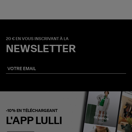
20 € EN VOUS INSCRIVANT À LA
NEWSLETTER
-10% EN TÉLÉCHARGEANT
L'APP LULLI