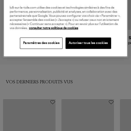
lulli-sur-la-toile.com utilise des cookies et technologies similaires à des fins de
performance, personnalisation, publicité et analyses, en collaboration avec des
partenaires tels que Google. Vous pouvez configurer vos choix via « Paramétrer »,
accepter l’ensemble des cookies (« J’accepte ») ou refuser ceux non strictement
nécessaires (« Continuer sans accepter »). Pour en savoir plus sur l’utilisation de
vos données,
consulter notre politique de cookies
ADIDAS
AOKYANOS
Jupe Denim Skirt Medium
Jupe Hamilton Léopard,
Jup
Paramètres des cookies
Autoriser tous les cookies
Black Denim, Capsule
Exclusivité Lulli
85,00 €
79,00 €
Summer Glow
VOS DERNIERS PRODUITS VUS