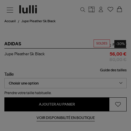
Aller au contenu principal
Accueil
Jupe Pleather Sk Black
SOLDES
-30%
ADIDAS
Partager
Jupe
Jupe Pleather Sk Black
56,00 €
Pleather
80,00 €
Sk
Black
Guide des tailles
Taille
Prendre votre taille habituelle.
AJOUTER AU PANIER
VOIR DISPONIBILITÉ EN BOUTIQUE