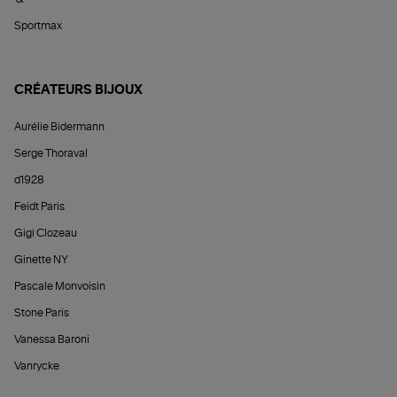
Sportmax
CRÉATEURS BIJOUX
Aurélie Bidermann
Serge Thoraval
d1928
Feidt Paris
Gigi Clozeau
Ginette NY
Pascale Monvoisin
Stone Paris
Vanessa Baroni
Vanrycke