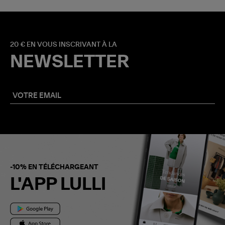
20 € EN VOUS INSCRIVANT À LA
NEWSLETTER
-10% EN TÉLÉCHARGEANT
L'APP LULLI