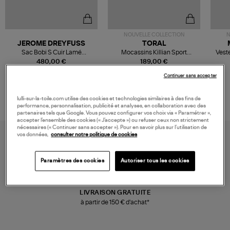
NOUVELLE COLLECTION
N
JEROME DREYFUSS
TORAL
Sac Bobi S Cuir Lamé
Mocassins Killian Sport
Veste
Champagne
Mousse
480,00 €
189,00 €
Continuer sans accepter
lulli-sur-la-toile.com utilise des cookies et technologies similaires à des fins de
performance, personnalisation, publicité et analyses, en collaboration avec des
partenaires tels que Google. Vous pouvez configurer vos choix via « Paramétrer »,
accepter l’ensemble des cookies (« J’accepte ») ou refuser ceux non strictement
nécessaires (« Continuer sans accepter »). Pour en savoir plus sur l’utilisation de
vos données,
consulter notre politique de cookies
Paramètres des cookies
Autoriser tous les cookies
LIVRAISON GRATUITE
à partir de 150 € d'achat*