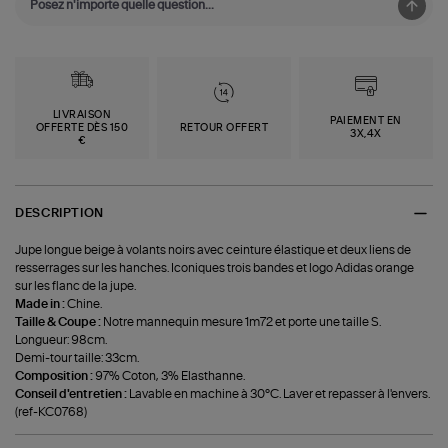
LIVRAISON
PAIEMENT EN
OFFERTE DÈS 150
RETOUR OFFERT
3X,4X
€
DESCRIPTION
Jupe longue beige à volants noirs avec ceinture élastique et deux liens de
resserrages sur les hanches. Iconiques trois bandes et logo Adidas orange
sur les flanc de la jupe.
Made in :
Chine.
Taille & Coupe :
Notre mannequin mesure 1m72 et porte une taille S.
Longueur: 98cm.
Demi-tour taille: 33cm.
Composition :
97% Coton, 3% Elasthanne.
Conseil d'entretien :
Lavable en machine à 30°C. Laver et repasser à l'envers.
(ref-KC0768)