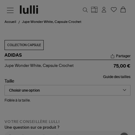
Aller au contenu principal
Accueil
Jupe Wonder White, Capsule Crochet
COLLECTION CAPSULE
ADIDAS
Partager
Jupe
Jupe Wonder White, Capsule Crochet
75,00 €
Wonder
White,
Guide des tailles
Capsule
Taille
Crochet
Fidèle à la taille.
VOTRE CONSEILLÈRE LULLI
Une question sur ce produit ?