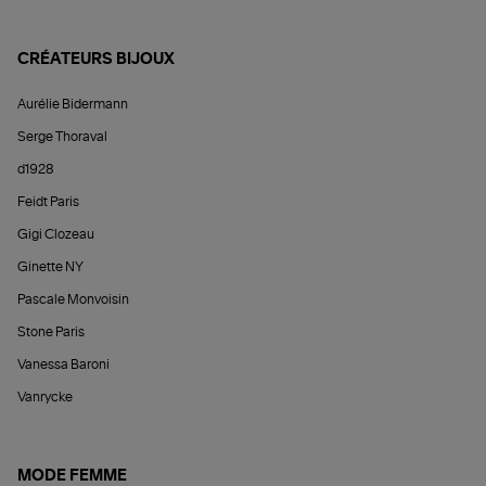
CRÉATEURS BIJOUX
Aurélie Bidermann
Serge Thoraval
d1928
Feidt Paris
Gigi Clozeau
Ginette NY
Pascale Monvoisin
Stone Paris
Vanessa Baroni
Vanrycke
MODE FEMME