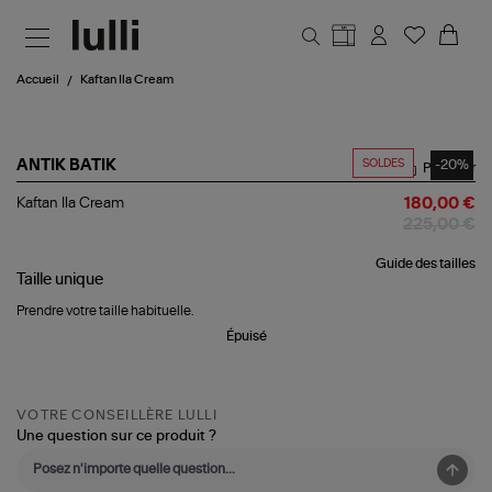
Aller au contenu principal
Accueil
Kaftan Ila Cream
SOLDES
-20%
ANTIK BATIK
Partager
Kaftan
Kaftan Ila Cream
180,00 €
Ila
225,00 €
Cream
Guide des tailles
Taille
unique
Prendre votre taille habituelle.
Épuisé
VOTRE CONSEILLÈRE LULLI
Une question sur ce produit ?