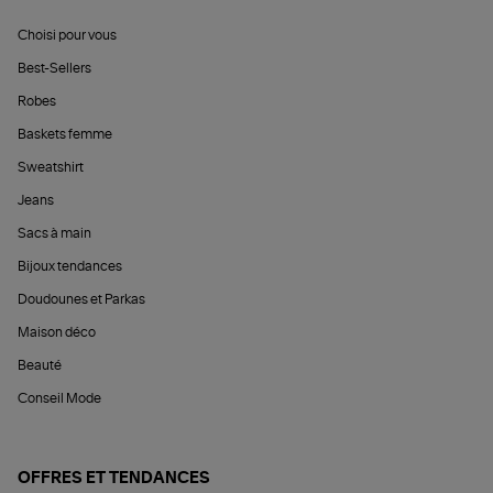
Choisi pour vous
Best-Sellers
Robes
Baskets femme
Sweatshirt
Jeans
Sacs à main
Bijoux tendances
Doudounes et Parkas
Maison déco
Beauté
Conseil Mode
OFFRES ET TENDANCES