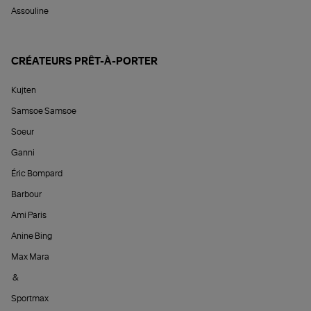
Assouline
CRÉATEURS PRÊT-À-PORTER
Kujten
Samsoe Samsoe
Soeur
Ganni
Éric Bompard
Barbour
Ami Paris
Anine Bing
Max Mara
&
Sportmax