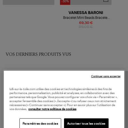
-30%
VANESSA BARONI
Bracelet Mini Beads Bracelet
Gold Vintage
69,30 €
99,00 €
VOS DERNIERS PRODUITS VUS
Continuer sans accepter
lulli-sur-la-toile.com utilise des cookies et technologies similaires à des fins de
performance, personnalisation, publicité et analyses, en collaboration avec des
partenaires tels que Google. Vous pouvez configurer vos choix via « Paramétrer »,
accepter l’ensemble des cookies (« J’accepte ») ou refuser ceux non strictement
nécessaires (« Continuer sans accepter »). Pour en savoir plus sur l’utilisation de
vos données,
consulter notre politique de cookies
Paramètres des cookies
Autoriser tous les cookies