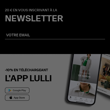
20 € EN VOUS INSCRIVANT À LA
NEWSLETTER
-10% EN TÉLÉCHARGEANT
L'APP LULLI