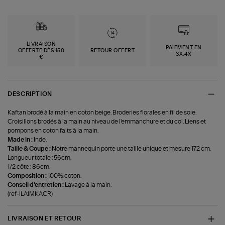
LIVRAISON
PAIEMENT EN
OFFERTE DÈS 150
RETOUR OFFERT
3X,4X
€
DESCRIPTION
Kaftan brodé à la main en coton beige. Broderies florales en fil de soie.
Croisillons brodés à la main au niveau de l'emmanchure et du col. Liens et
pompons en coton faits à la main.
Made in :
Inde.
Taille & Coupe :
Notre mannequin porte une taille unique et mesure 172 cm.
Longueur totale : 56cm.
1/2 côte : 86cm.
Composition :
100% coton.
Conseil d'entretien :
Lavage à la main.
(ref-ILA1MKACR)
LIVRAISON ET RETOUR