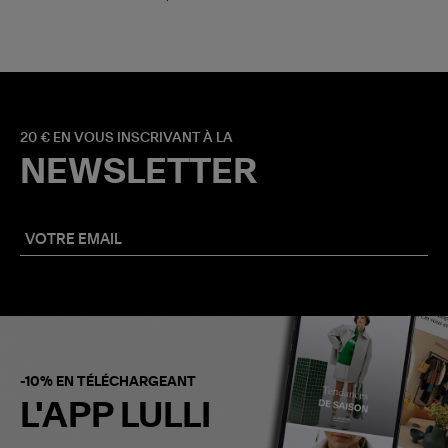
20 € EN VOUS INSCRIVANT À LA
NEWSLETTER
-10% EN TÉLÉCHARGEANT
L'APP LULLI