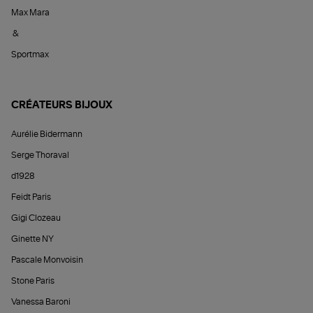
Max Mara
&
Sportmax
CRÉATEURS BIJOUX
Aurélie Bidermann
Serge Thoraval
d1928
Feidt Paris
Gigi Clozeau
Ginette NY
Pascale Monvoisin
Stone Paris
Vanessa Baroni