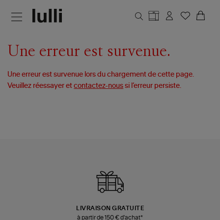
Aller au contenu principal
Une erreur est survenue.
Une erreur est survenue lors du chargement de cette page.
Veuillez réessayer et
contactez-nous
si l’erreur persiste.
LIVRAISON GRATUITE
à partir de 150 € d'achat*