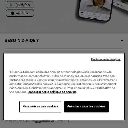
BESOIN D'AIDE ?
À PROPOS
Continuer sans accepter
NOS SERVICES
lulli-sur-la-toile.com utilise des cookies et technologies similaires à des fins de
performance, personnalisation, publicité et analyses, en collaboration avec des
partenaires tels que Google. Vous pouvez configurer vos choix via « Paramétrer »,
accepter l’ensemble des cookies (« J’accepte ») ou refuser ceux non strictement
SERVICE CLIENT
nécessaires (« Continuer sans accepter »). Pour en savoir plus sur l’utilisation de
vos données,
consulter notre politique de cookies
Paramètres des cookies
Autoriser tous les cookies
MODE DE PAIEMENT