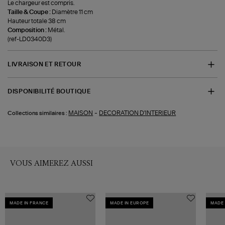
Le chargeur est compris.
Taille & Coupe :
Diamètre 11 cm
Hauteur totale 38 cm
Composition :
Métal.
(ref-LD0340D3)
LIVRAISON ET RETOUR
DISPONIBILITÉ BOUTIQUE
-
MAISON
DECORATION D'INTERIEUR
Collections similaires :
VOUS AIMEREZ AUSSI
MADE IN FRANCE
MADE IN EUROPE
MADE 