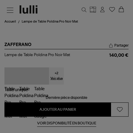
Aller au contenu principal
Accueil
Lampe de Table Poldina Pro Noir Mat
ZAFFERANO
Partager
Lampe
Lampe de Table Poldina Pro Noir Mat
140,00 €
de
Table
Poldina
Pro
+
2
Noir
Voir plus
Mat
Taille
unique
Dernière pièce disponible
AJOUTER AU PANIER
VOIR DISPONIBILITÉ EN BOUTIQUE