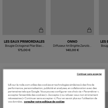
LES EAUX PRIMORDIALES
ONNO
LES 
Bougie Octogonal Pilar Black
Diffuseur Art Brigitte Zanzibar
Boug
Amber
500ml
175,00 €
140,00 €
Continuer sans accepter
VOS DERNIERS PRODUITS VUS
lulli-sur-la-toile.com utilise des cookies et technologies similaires à des fins de
performance, personnalisation, publicité et analyses, en collaboration avec des
partenaires tels que Google. Vous pouvez configurer vos choix via « Paramétrer »,
accepter l’ensemble des cookies (« J’accepte ») ou refuser ceux non strictement
nécessaires (« Continuer sans accepter »). Pour en savoir plus sur l’utilisation de
vos données,
consulter notre politique de cookies