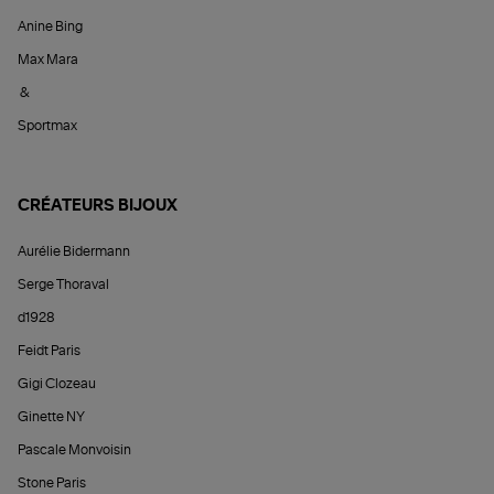
Anine Bing
Max Mara
&
Sportmax
CRÉATEURS BIJOUX
Aurélie Bidermann
Serge Thoraval
d1928
Feidt Paris
Gigi Clozeau
Ginette NY
Pascale Monvoisin
Stone Paris