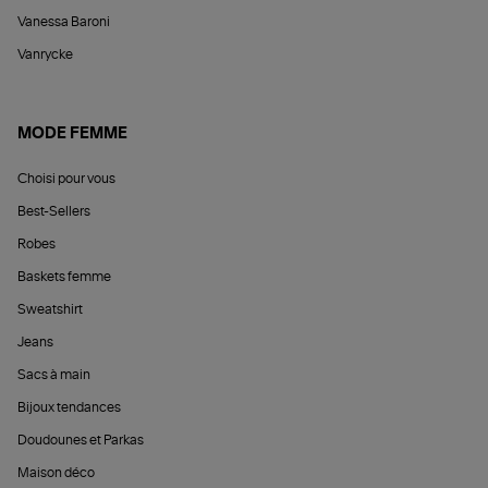
Vanessa Baroni
Vanrycke
MODE FEMME
Choisi pour vous
Best-Sellers
Robes
Baskets femme
Sweatshirt
Jeans
Sacs à main
Bijoux tendances
Doudounes et Parkas
Maison déco