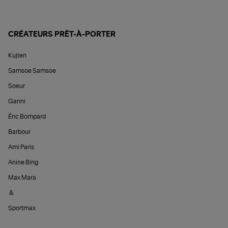
CRÉATEURS PRÊT-À-PORTER
Kujten
Samsoe Samsoe
Soeur
Ganni
Éric Bompard
Barbour
Ami Paris
Anine Bing
Max Mara
&
Sportmax