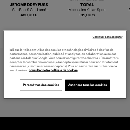
JEROME DREYFUSS
TORAL
Sac Bobi S Cuir Lamé
Mocassins Killian Sport
Champagne
Mousse
480,00 €
189,00 €
Continuer sans accepter
lulli-sur-la-toile.com utilise des cookies et technologies similaires à des fins de
performance, personnalisation, publicité et analyses, en collaboration avec des
partenaires tels que Google. Vous pouvez configurer vos choix via « Paramétrer »,
accepter l’ensemble des cookies (« J’accepte ») ou refuser ceux non strictement
nécessaires (« Continuer sans accepter »). Pour en savoir plus sur l’utilisation de
vos données,
consulter notre politique de cookies
Paramètres des cookies
Autoriser tous les cookies
LIVRAISON GRATUITE
à partir de 150€ d'achats*