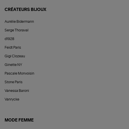
CRÉATEURS BIJOUX
Aurélie Bidermann
Serge Thoraval
d1928
Feidt Paris
Gigi Clozeau
Ginette NY
Pascale Monvoisin
Stone Paris
Vanessa Baroni
Vanrycke
MODE FEMME