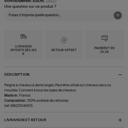
VOTRE CONSEILLÈRE LULLI
Une question sur ce produit ?
LIVRAISON
PAIEMENT EN
OFFERTE DÈS 150
RETOUR OFFERT
3X,4X
€
DESCRIPTION
Peigne à cheveux à dents larges. Peut être utilisé sur cheveux secs ou
mouillés. Convient à tous les types de cheveux.
Made in :
France.
Composition :
100% acétate de cellulose.
(ref-BB02124M01)
LIVRAISON ET RETOUR