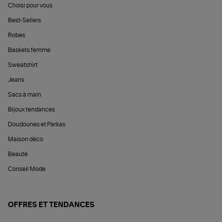
Choisi pour vous
Best-Sellers
Robes
Baskets femme
Sweatshirt
Jeans
Sacs à main
Bijoux tendances
Doudounes et Parkas
Maison déco
Beauté
Conseil Mode
OFFRES ET TENDANCES