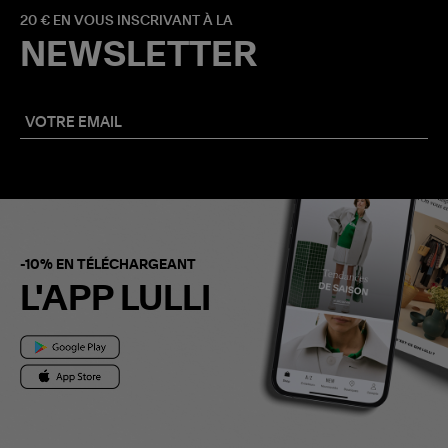
20 € EN VOUS INSCRIVANT À LA
NEWSLETTER
-10% EN TÉLÉCHARGEANT
L'APP LULLI