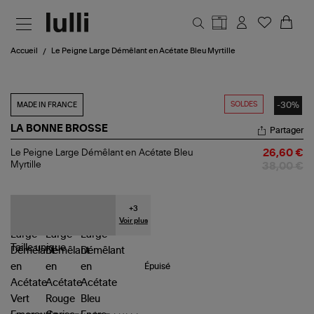
Aller au contenu principal
Accueil
Le Peigne Large Démêlant en Acétate Bleu Myrtille
SOLDES
-30%
MADE IN FRANCE
LA BONNE BROSSE
Partager
Le
Le Peigne Large Démêlant en Acétate Bleu
26,60 €
Peigne
Myrtille
38,00 €
Large
Démêlant
en
Acétate
+
3
Bleu
Voir plus
Myrtille
Taille
unique
Épuisé