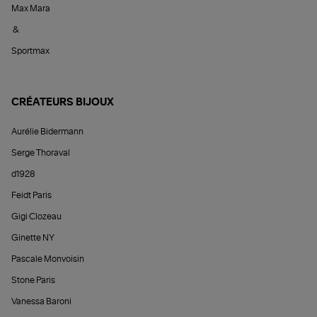
Max Mara
&
Sportmax
CRÉATEURS BIJOUX
Aurélie Bidermann
Serge Thoraval
d1928
Feidt Paris
Gigi Clozeau
Ginette NY
Pascale Monvoisin
Stone Paris
Vanessa Baroni