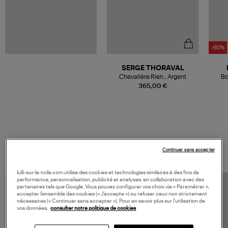
-60%
SERGE THORAVAL
Chevalière Rien... Argent
Bo
365,00 €
VOS DERNIERS PRODUITS VUS
Continuer sans accepter
lulli-sur-la-toile.com utilise des cookies et technologies similaires à des fins de
performance, personnalisation, publicité et analyses, en collaboration avec des
partenaires tels que Google. Vous pouvez configurer vos choix via « Paramétrer »,
accepter l’ensemble des cookies (« J’accepte ») ou refuser ceux non strictement
nécessaires (« Continuer sans accepter »). Pour en savoir plus sur l’utilisation de
vos données,
consulter notre politique de cookies