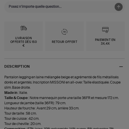
LIVRAISON
PAIEMENT EN
OFFERTE DÈS 150
RETOUR OFFERT
3X,4X
€
DESCRIPTION
Pantalon legging en laine mélangée beige et agrémenté de fils métallisés
dorés et argentés. Inscription MISSONI en all-over. Taille élastiquée. Coupe
slim. Base droite.
Made in :
Italie.
Taille & Coupe :
Notre mannequin porte une taille 36FR et mesure 172 cm.
Longueur de jambe (taille 36FR) : 79 cm.
Hauteur de fourche : Avant 29 cm, arrière 33 cm.
Tour de taille : 58 cm.
Tour de cuisse : 42 cm.
Tour de cheville : 20 cm.
Composition :
57% laine, 19% polyamide, 14% cupro, 8% polyester, 2%