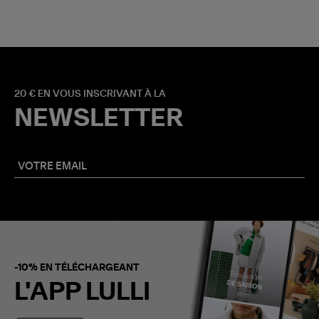
20 € EN VOUS INSCRIVANT À LA
NEWSLETTER
-10% EN TÉLÉCHARGEANT
L'APP LULLI