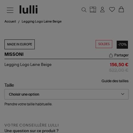
Aller au contenu principal
Accueil
Legging Logo Laine Beige
SOLDES
-70%
MADE IN EUROPE
MISSONI
Partager
Legging
Legging Logo Laine Beige
156,50 €
Logo
522,00 €
Laine
Beige
Guide des tailles
Taille
Prendre votre taille habituelle.
VOTRE CONSEILLÈRE LULLI
Une question sur ce produit ?