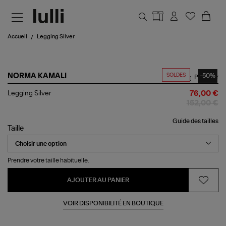
Aller au contenu principal
Accueil
Legging Silver
SOLDES
-50%
NORMA KAMALI
Partager
Legging
Legging Silver
76,00 €
Silver
152,00 €
Guide des tailles
Taille
Prendre votre taille habituelle.
AJOUTER AU PANIER
VOIR DISPONIBILITÉ EN BOUTIQUE