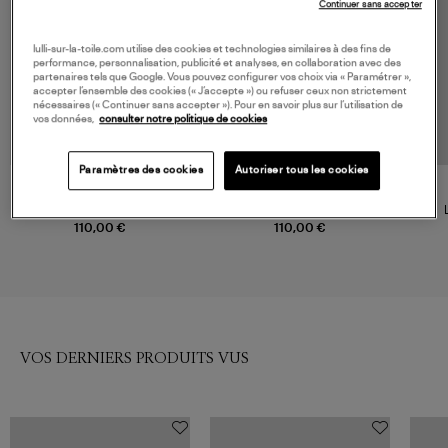
Continuer sans accepter
lulli-sur-la-toile.com utilise des cookies et technologies similaires à des fins de
performance, personnalisation, publicité et analyses, en collaboration avec des
partenaires tels que Google. Vous pouvez configurer vos choix via « Paramétrer »,
accepter l’ensemble des cookies (« J’accepte ») ou refuser ceux non strictement
nécessaires (« Continuer sans accepter »). Pour en savoir plus sur l’utilisation de
vos données,
consulter notre politique de cookies
Paramètres des cookies
Autoriser tous les cookies
ARIZONA LOVE
ARIZONA LOVE
Legging Yoga Denim
Legging Yoga Navy
110,00 €
110,00 €
VOS DERNIERS PRODUITS VUS