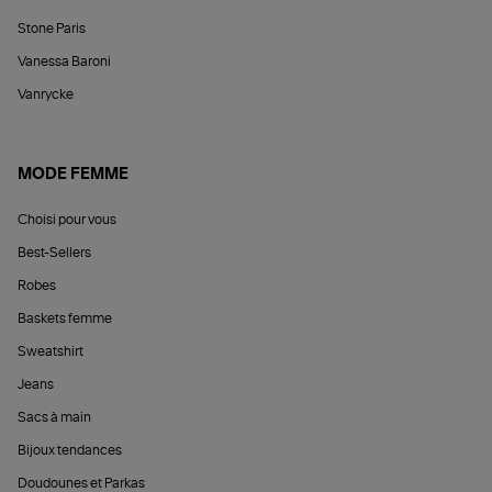
Stone Paris
Vanessa Baroni
Vanrycke
MODE FEMME
Choisi pour vous
Best-Sellers
Robes
Baskets femme
Sweatshirt
Jeans
Sacs à main
Bijoux tendances
Doudounes et Parkas