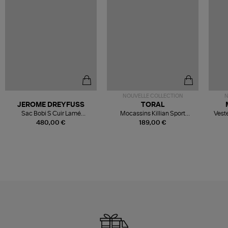
NOUVELLE COLLECTION
N
JEROME DREYFUSS
TORAL
Sac Bobi S Cuir Lamé
Mocassins Killian Sport
Veste
Champagne
Mousse
480,00 €
189,00 €