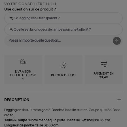
VOTRE CONSEILLÈRE LULLI
Une question sur ce produit ?
Ce legging est-il transparent ?
Quelle est la longueur de jambe pour une taille M ?
LIVRAISON
PAIEMENT EN
OFFERTE DÈS 150
RETOUR OFFERT
3X,4X
€
DESCRIPTION
Legging en tissu lamé argenté. Bande à la taille stretch. Coupe ajustée. Base
droite.
Taille & Coupe :
Notre mannequin porte une taille S et mesure 172 cm.
Longueur de jambe (taille S) : 63 cm.