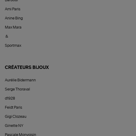
Ami Paris
Anine Bing
Max Mara
&
Sportmax
CRÉATEURS BIJOUX
Aurélie Bidermann
Serge Thoraval
d1928
Feidt Paris
Gigi Clozeau
Ginette NY
Pascale Monvoisin