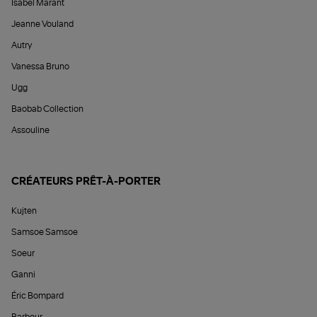
Isabel Marant
Jeanne Vouland
Autry
Vanessa Bruno
Ugg
Baobab Collection
Assouline
CRÉATEURS PRÊT-À-PORTER
Kujten
Samsoe Samsoe
Soeur
Ganni
Éric Bompard
Barbour