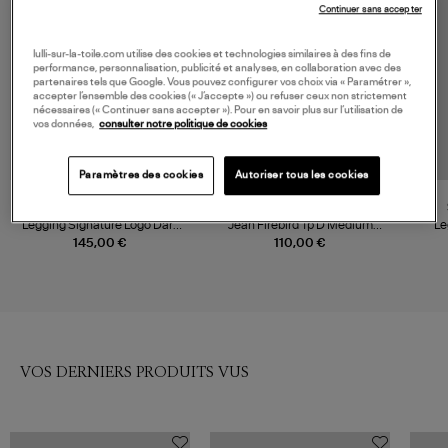
Continuer sans accepter
lulli-sur-la-toile.com utilise des cookies et technologies similaires à des fins de
performance, personnalisation, publicité et analyses, en collaboration avec des
partenaires tels que Google. Vous pouvez configurer vos choix via « Paramétrer »,
accepter l’ensemble des cookies (« J’accepte ») ou refuser ceux non strictement
nécessaires (« Continuer sans accepter »). Pour en savoir plus sur l’utilisation de
vos données,
consulter notre politique de cookies
Paramètres des cookies
Autoriser tous les cookies
SPORTY & RICH
ADIDAS
Legging Signature Logo Dark
Jean Firebird Tp D Medium
Le
Navy
Vintage Denim
145,00 €
110,00 €
VOS DERNIERS PRODUITS VUS