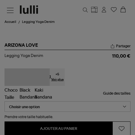
Aller au contenu principal
Accueil
Legging Yoga Denim
ARIZONA LOVE
Partager
Legging
Legging Yoga Denim
110,00 €
Yoga
Denim
+
5
Voir plus
Guide des tailles
Taille
Prendre votre taille habituelle.
AJOUTER AU PANIER