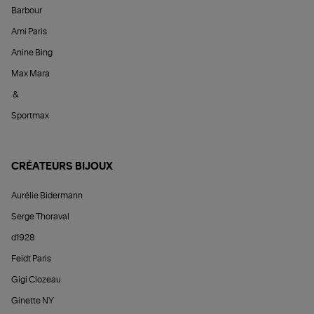
Barbour
Ami Paris
Anine Bing
Max Mara
&
Sportmax
CRÉATEURS BIJOUX
Aurélie Bidermann
Serge Thoraval
d1928
Feidt Paris
Gigi Clozeau
Ginette NY