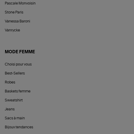
Pascale Monvoisin
Stone Paris
Vanessa Baroni
Vanrycke
MODE FEMME
Choisi pour vous
Best-Sellers
Robes
Baskets femme
Sweatshirt
Jeans
Sacs à main
Bijoux tendances