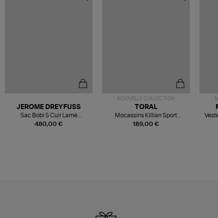
NOUVELLE COLLECTION
N
JEROME DREYFUSS
TORAL
Sac Bobi S Cuir Lamé
Mocassins Killian Sport
Veste
Champagne
Mousse
480,00 €
189,00 €