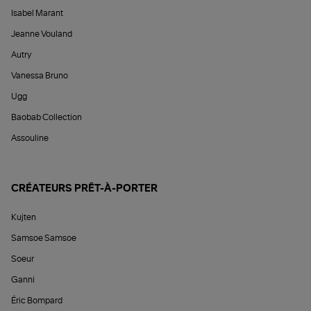
Isabel Marant
Jeanne Vouland
Autry
Vanessa Bruno
Ugg
Baobab Collection
Assouline
CRÉATEURS PRÊT-À-PORTER
Kujten
Samsoe Samsoe
Soeur
Ganni
Éric Bompard