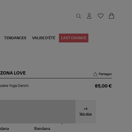
TENDANCES
VALISE D'ÉTÉ
LAST CHANCE
IZONA LOVE
Partager
ssière
sière Yoga Denim
85,00 €
ga
nim
+
4
Voir plus