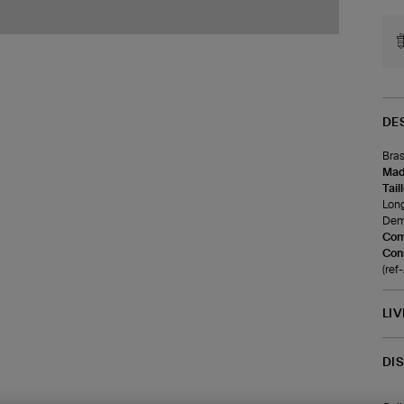
DE
Bras
Made
Tail
Longu
Demi
Com
Cons
(re
LI
DI