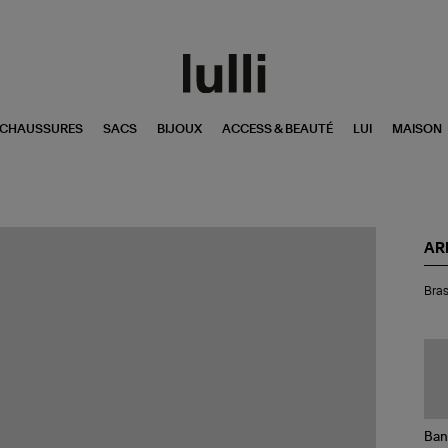
CHAUSSURES
SACS
BIJOUX
ACCESS & BEAUTÉ
LUI
MAISON
AR
Bra
Bras
Yo
De