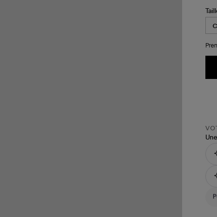
Tail
Pren
VOT
Une