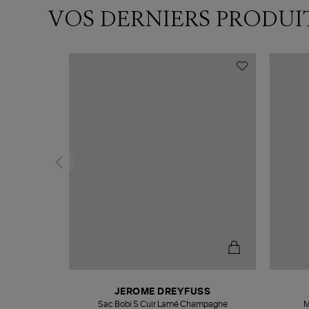
VOS DERNIERS PRODUI
N
JEROME DREYFUSS
te
Sac Bobi S Cuir Lamé Champagne
M