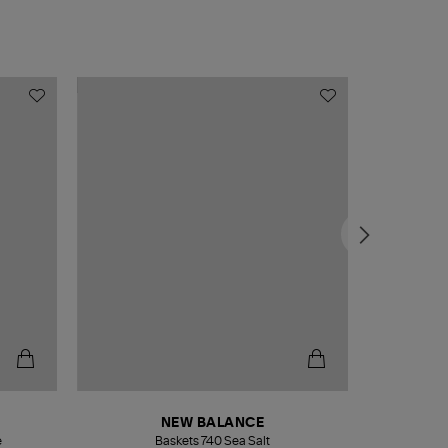
NEW BALANCE
e
Baskets 740 Sea Salt
Veste