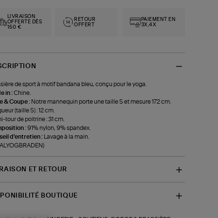
LIVRAISON
RETOUR
PAIEMENT EN
OFFERTE DÈS
OFFERT
3X,4X
150 €
SCRIPTION
sière de sport à motif bandana bleu, conçu pour le yoga.
 in :
Chine.
le & Coupe :
Notre mannequin porte une taille S et mesure 172 cm.
eur (taille S) : 12 cm.
-tour de poitrine : 31 cm.
position :
91% nylon, 9% spandex.
eil d'entretien :
Lavage à la main.
f-ALYOGBRADEN)
VRAISON ET RETOUR
SPONIBILITÉ BOUTIQUE