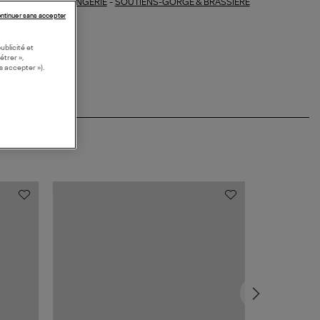
LINGERIE
-
SOUTIENS-GORGE & BRASSIÈRE
ections similaires :
ntinuer sans accepter
ublicité et
étrer »,
s accepter »).