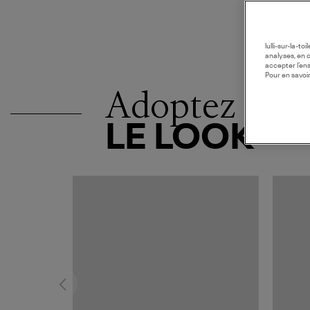
lulli-sur-la-t
analyses, en 
accepter l’en
Pour en savoir
Adoptez
LE LOOK