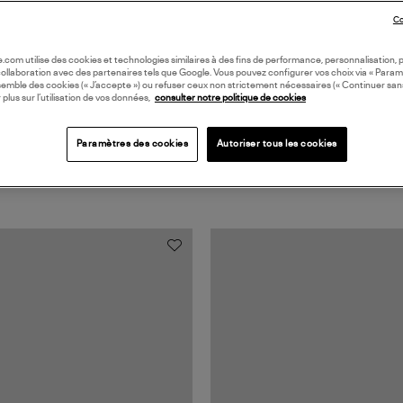
Coll
Co
oile.com utilise des cookies et technologies similaires à des fins de performance, personnalisation, p
collaboration avec des partenaires tels que Google. Vous pouvez configurer vos choix via « Param
semble des cookies (« J’accepte ») ou refuser ceux non strictement nécessaires (« Continuer san
 plus sur l’utilisation de vos données,
consulter notre politique de cookies
Paramètres des cookies
Autoriser tous les cookies