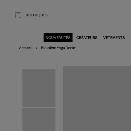
Aller au contenu principal
BOUTIQUES
NOUVEAUTÉS
CRÉATEURS
VÊTEMENTS
Accueil
Brassière Yoga Denim