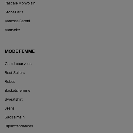
Pascale Monvoisin
Stone Paris
Vanessa Baroni
Vanrycke
MODE FEMME
Choisi pour vous
Best-Sellers
Robes
Baskets femme
Sweatshirt
Jeans
Sacs à main
Bijoux tendances