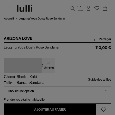
Aller au contenu principal
Accueil
Legging Yoga Dusty Rose Bandana
ARIZONA LOVE
Partager
Legging
Legging Yoga Dusty Rose Bandana
110,00 €
Yoga
Dusty
Rose
Bandana
+
5
Voir plus
Guide des tailles
Taille
Prendre votre taille habituelle.
AJOUTER AU PANIER