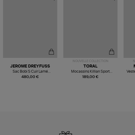
NOUVELLE COLLECTION
N
JEROME DREYFUSS
TORAL
Sac Bobi S Cuir Lamé
Mocassins Killian Sport
Veste
Champagne
Mousse
480,00 €
189,00 €