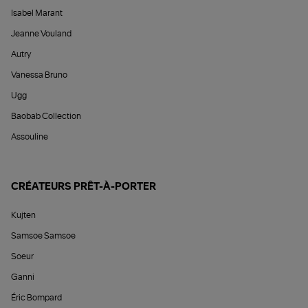
Isabel Marant
Jeanne Vouland
Autry
Vanessa Bruno
Ugg
Baobab Collection
Assouline
CRÉATEURS PRÊT-À-PORTER
Kujten
Samsoe Samsoe
Soeur
Ganni
Éric Bompard