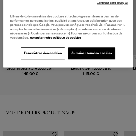
Continuer sans accepter
lulli-sur-la-toile.com utilise des cookies et technologies similaires à des fins de
performance, personnalisation, publicité et analyses, en collaboration avec des
partenaires tels que Google. Vous pouvez configurer vos choix via « Paramétrer »,
accepter l’ensemble des cookies (« J’accepte ») ou refuser ceux non strictement
nécessaires (« Continuer sans accepter »). Pour en savoir plus sur l’utilisation de
vos données,
consulter notre politique de cookies
Paramètres des cookies
Autoriser tous les cookies
N
SPORTY & RICH
SPORTY & RICH
Legging Signature Logo Dark
Legging Serif Logo Sand
L
Navy
145,00 €
145,00 €
VOS DERNIERS PRODUITS VUS