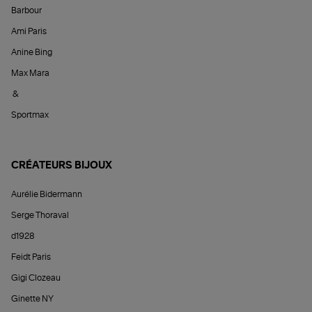
Barbour
Ami Paris
Anine Bing
Max Mara
&
Sportmax
CRÉATEURS BIJOUX
Aurélie Bidermann
Serge Thoraval
d1928
Feidt Paris
Gigi Clozeau
Ginette NY