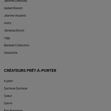
Jérôme Dreyfuss
Isabel Marant
Jeanne Vouland
Autry
Vanessa Bruno
Ugg
Baobab Collection
Assouline
CRÉATEURS PRÊT-À-PORTER
Kujten
Samsoe Samsoe
Soeur
Ganni
Éric Bompard