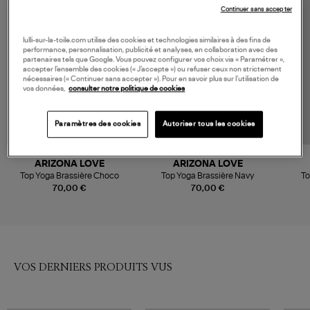
Continuer sans accepter
lulli-sur-la-toile.com utilise des cookies et technologies similaires à des fins de
performance, personnalisation, publicité et analyses, en collaboration avec des
partenaires tels que Google. Vous pouvez configurer vos choix via « Paramétrer »,
accepter l’ensemble des cookies (« J’accepte ») ou refuser ceux non strictement
nécessaires (« Continuer sans accepter »). Pour en savoir plus sur l’utilisation de
vos données,
consulter notre politique de cookies
Paramètres des cookies
Autoriser tous les cookies
ARIZONA LOVE
ARIZONA LOVE
Top Yoga Brassière Choco
Top Yoga Brassière Navy
To
70,00 €
70,00 €
VOS DERNIERS PRODUITS VUS