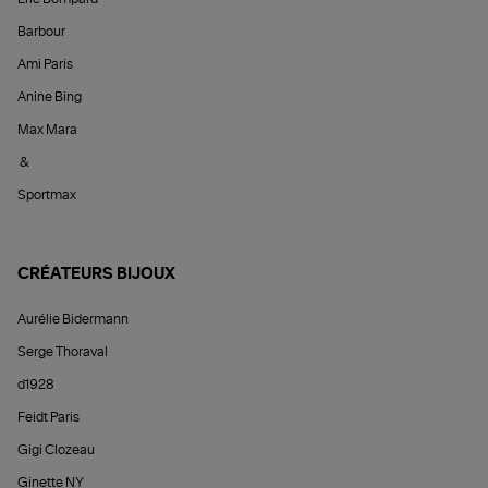
Barbour
Ami Paris
Anine Bing
Max Mara
&
Sportmax
CRÉATEURS BIJOUX
Aurélie Bidermann
Serge Thoraval
d1928
Feidt Paris
Gigi Clozeau
Ginette NY