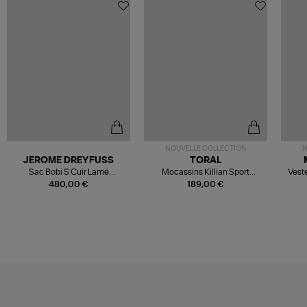
NOUVELLE COLLECTION
N
JEROME DREYFUSS
TORAL
Sac Bobi S Cuir Lamé
Mocassins Killian Sport
Veste
Champagne
Mousse
480,00 €
189,00 €