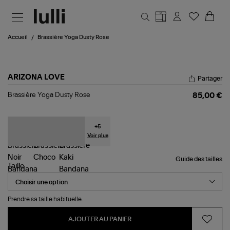
Aller au contenu principal
Accueil
Brassière Yoga Dusty Rose
ARIZONA LOVE
Partager
Brassière
Brassière Yoga Dusty Rose
85,00 €
Yoga
Dusty
Rose
+
5
Voir plus
Guide des tailles
Taille
Prendre sa taille habituelle.
AJOUTER AU PANIER