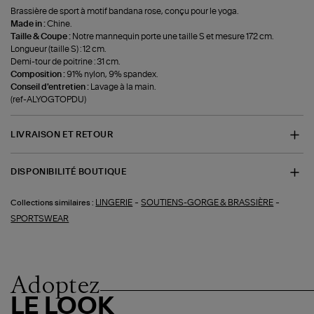
Brassière de sport à motif bandana rose, conçu pour le yoga.
Made in :
Chine.
Taille & Coupe :
Notre mannequin porte une taille S et mesure 172 cm.
Longueur (taille S) : 12 cm.
Demi-tour de poitrine : 31 cm.
Composition :
91% nylon, 9% spandex.
Conseil d'entretien :
Lavage à la main.
(ref-ALYOGTOPDU)
LIVRAISON ET RETOUR
DISPONIBILITÉ BOUTIQUE
-
-
LINGERIE
SOUTIENS-GORGE & BRASSIÈRE
Collections similaires :
SPORTSWEAR
Adoptez
LE LOOK