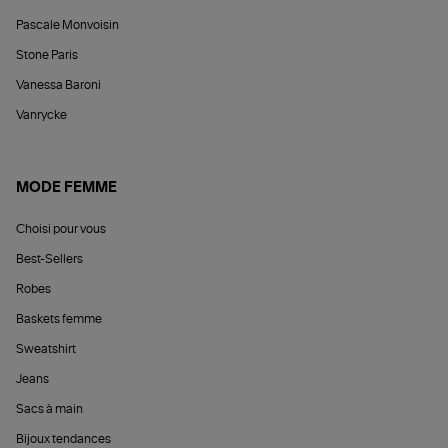
Pascale Monvoisin
Stone Paris
Vanessa Baroni
Vanrycke
MODE FEMME
Choisi pour vous
Best-Sellers
Robes
Baskets femme
Sweatshirt
Jeans
Sacs à main
Bijoux tendances