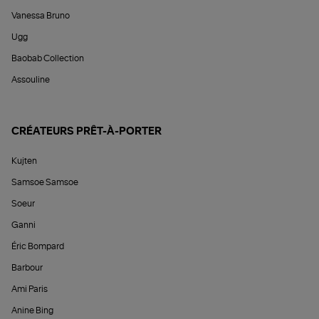
Vanessa Bruno
Ugg
Baobab Collection
Assouline
CRÉATEURS PRÊT-À-PORTER
Kujten
Samsoe Samsoe
Soeur
Ganni
Éric Bompard
Barbour
Ami Paris
Anine Bing