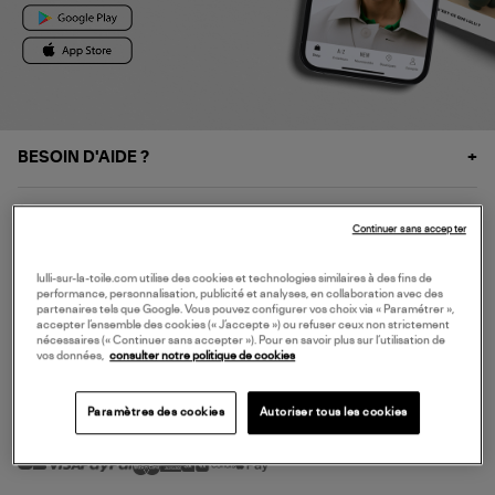
BESOIN D'AIDE ?
À PROPOS
Continuer sans accepter
NOS SERVICES
lulli-sur-la-toile.com utilise des cookies et technologies similaires à des fins de
performance, personnalisation, publicité et analyses, en collaboration avec des
partenaires tels que Google. Vous pouvez configurer vos choix via « Paramétrer »,
accepter l’ensemble des cookies (« J’accepte ») ou refuser ceux non strictement
SERVICE CLIENT
nécessaires (« Continuer sans accepter »). Pour en savoir plus sur l’utilisation de
vos données,
consulter notre politique de cookies
Paramètres des cookies
Autoriser tous les cookies
MODE DE PAIEMENT