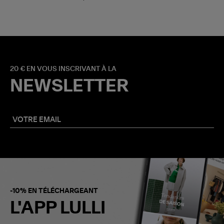
20 € EN VOUS INSCRIVANT À LA
NEWSLETTER
-10% EN TÉLÉCHARGEANT
L'APP LULLI