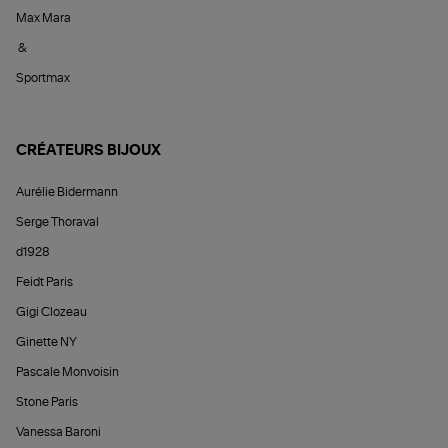
Max Mara
&
Sportmax
CRÉATEURS BIJOUX
Aurélie Bidermann
Serge Thoraval
d1928
Feidt Paris
Gigi Clozeau
Ginette NY
Pascale Monvoisin
Stone Paris
Vanessa Baroni