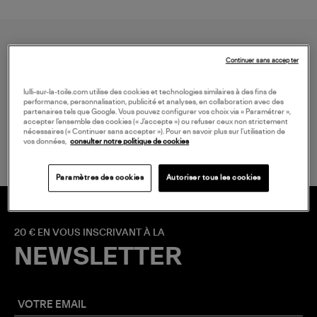
Continuer sans accepter
lulli-sur-la-toile.com utilise des cookies et technologies similaires à des fins de
performance, personnalisation, publicité et analyses, en collaboration avec des
partenaires tels que Google. Vous pouvez configurer vos choix via « Paramétrer »,
LIVRAISON GRATUITE
accepter l’ensemble des cookies (« J’accepte ») ou refuser ceux non strictement
à partir de 150 € d'achat*
nécessaires (« Continuer sans accepter »). Pour en savoir plus sur l’utilisation de
vos données,
consulter notre politique de cookies
Paramètres des cookies
Autoriser tous les cookies
20 € EN VOUS INSCRIVANT À LA
NEWSLETTER