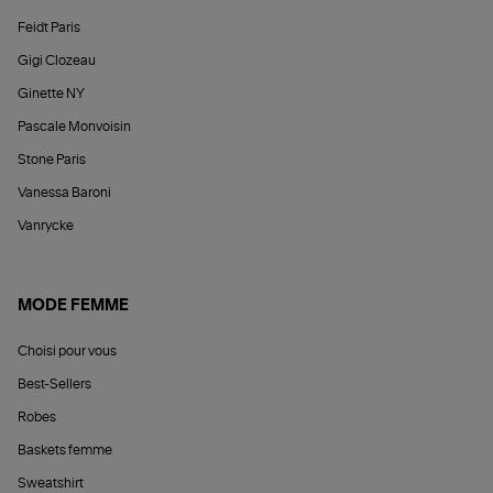
Feidt Paris
Gigi Clozeau
Ginette NY
Pascale Monvoisin
Stone Paris
Vanessa Baroni
Vanrycke
MODE FEMME
Choisi pour vous
Best-Sellers
Robes
Baskets femme
Sweatshirt