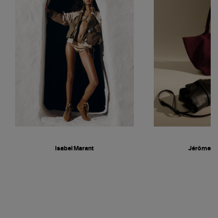
Isabel Marant
Jérôme D