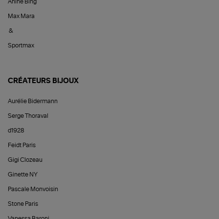
Anine Bing
Max Mara
&
Sportmax
CRÉATEURS BIJOUX
Aurélie Bidermann
Serge Thoraval
d1928
Feidt Paris
Gigi Clozeau
Ginette NY
Pascale Monvoisin
Stone Paris
Vanessa Baroni