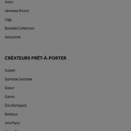
Autry
Vanessa Bruno
Ugg
Baobab Collection
Assouline
CRÉATEURS PRÊT-À-PORTER
Kujten
Samsoe Samsoe
Soeur
Ganni
Éric Bompard
Barbour
Ami Paris