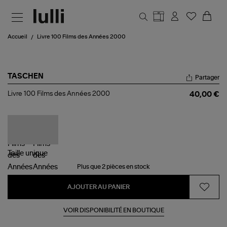
Aller au contenu principal
Accueil
Livre 100 Films des Années 2000
TASCHEN
Partager
Livre
Livre 100 Films des Années 2000
40,00 €
100
Films
des
Années
2000
Taille
unique
Plus que 2 pièces en stock
AJOUTER AU PANIER
VOIR DISPONIBILITÉ EN BOUTIQUE