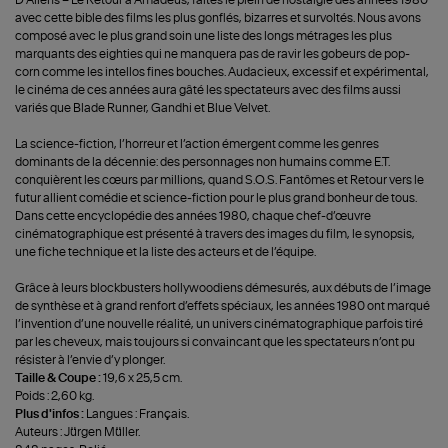
D’Aliens – Le Retour à Amadeus, faites le plein de nostalgie des années 1980
avec cette bible des films les plus gonflés, bizarres et survoltés. Nous avons
composé avec le plus grand soin une liste des longs métrages les plus
marquants des eighties qui ne manquera pas de ravir les gobeurs de pop-
corn comme les intellos fines bouches. Audacieux, excessif et expérimental,
le cinéma de ces années aura gâté les spectateurs avec des films aussi
variés que Blade Runner, Gandhi et Blue Velvet.
La science-fiction, l’horreur et l’action émergent comme les genres
dominants de la décennie: des personnages non humains comme E.T.
conquièrent les cœurs par millions, quand S.O.S. Fantômes et Retour vers le
futur allient comédie et science-fiction pour le plus grand bonheur de tous.
Dans cette encyclopédie des années 1980, chaque chef-d’œuvre
cinématographique est présenté à travers des images du film, le synopsis,
une fiche technique et la liste des acteurs et de l’équipe.
Grâce à leurs blockbusters hollywoodiens démesurés, aux débuts de l’image
de synthèse et à grand renfort d’effets spéciaux, les années 1980 ont marqué
l’invention d’une nouvelle réalité, un univers cinématographique parfois tiré
par les cheveux, mais toujours si convaincant que les spectateurs n’ont pu
résister à l’envie d’y plonger.
Taille & Coupe :
19,6 x 25,5 cm.
Poids : 2,60 kg.
Plus d'infos :
Langues : Français.
Auteurs : Jürgen Müller.