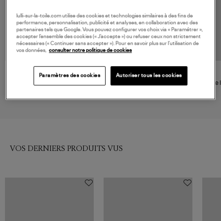
lulli-sur-la-toile.com utilise des cookies et technologies similaires à des fins de
performance, personnalisation, publicité et analyses, en collaboration avec des
partenaires tels que Google. Vous pouvez configurer vos choix via « Paramétrer »,
accepter l’ensemble des cookies (« J’accepte ») ou refuser ceux non strictement
nécessaires (« Continuer sans accepter »). Pour en savoir plus sur l’utilisation de
vos données,
consulter notre politique de cookies
TASCHEN
EDITIONS LEDUC
Paramètres des cookies
Autoriser tous les cookies
Livre David LaChapelle. Good
Livre La Vie Comme Un Rêve
Livre
News
de Véronika Loubry
40,00 €
35,00 €
VOS DERNIERS PRODUITS VUS