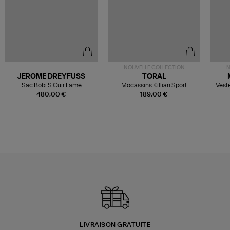
NOUVELLE COLLECTION
N
JEROME DREYFUSS
TORAL
Sac Bobi S Cuir Lamé
Mocassins Killian Sport
Veste
Champagne
Mousse
480,00 €
189,00 €
LIVRAISON GRATUITE