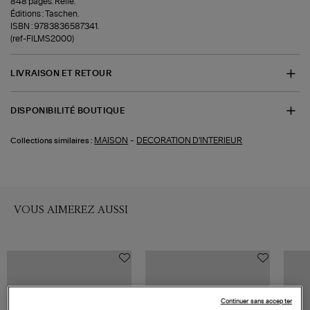
848 pages. Relié.
Éditions : Taschen.
ISBN : 9783836587341.
(ref-FILMS2000)
LIVRAISON ET RETOUR
DISPONIBILITÉ BOUTIQUE
-
MAISON
DECORATION D'INTERIEUR
Collections similaires :
VOUS AIMEREZ AUSSI
Continuer sans accepter