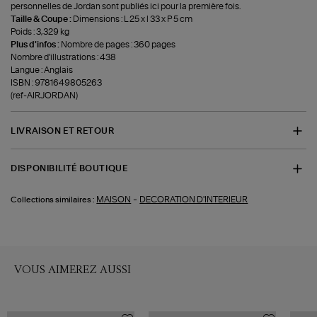
personnelles de Jordan sont publiés ici pour la première fois.
Taille & Coupe :
Dimensions : L 25 x l 33 x P 5 cm
Poids : 3,329 kg
Plus d'infos :
Nombre de pages : 360 pages
Nombre d'illustrations : 438
Langue : Anglais
ISBN : 9781649805263
(ref-AIRJORDAN)
LIVRAISON ET RETOUR
DISPONIBILITÉ BOUTIQUE
-
MAISON
DECORATION D'INTERIEUR
Collections similaires :
VOUS AIMEREZ AUSSI