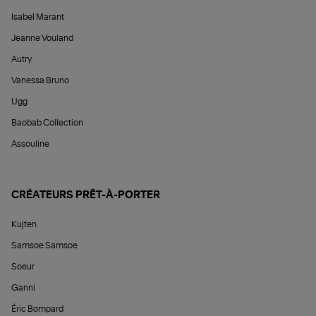
Isabel Marant
Jeanne Vouland
Autry
Vanessa Bruno
Ugg
Baobab Collection
Assouline
CRÉATEURS PRÊT-À-PORTER
Kujten
Samsoe Samsoe
Soeur
Ganni
Éric Bompard