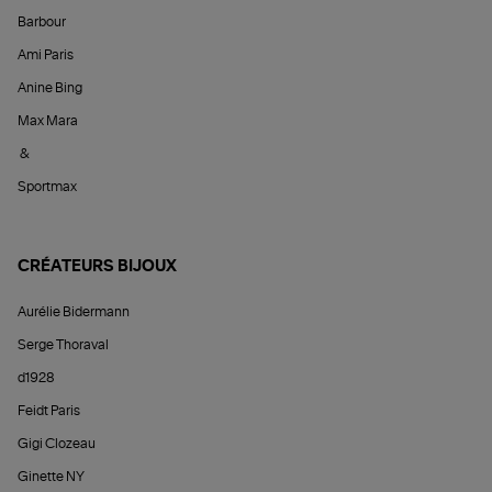
Barbour
Ami Paris
Anine Bing
Max Mara
&
Sportmax
CRÉATEURS BIJOUX
Aurélie Bidermann
Serge Thoraval
d1928
Feidt Paris
Gigi Clozeau
Ginette NY