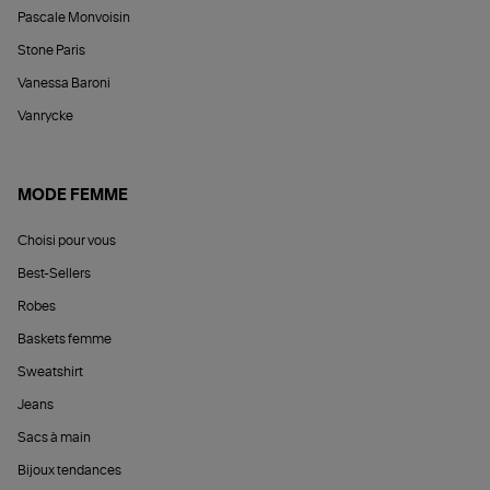
Pascale Monvoisin
Stone Paris
Vanessa Baroni
Vanrycke
MODE FEMME
Choisi pour vous
Best-Sellers
Robes
Baskets femme
Sweatshirt
Jeans
Sacs à main
Bijoux tendances