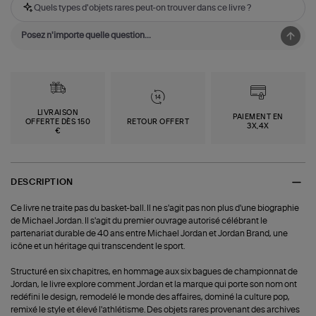
Quels types d'objets rares peut-on trouver dans ce livre ?
LIVRAISON
PAIEMENT EN
OFFERTE DÈS 150
RETOUR OFFERT
3X,4X
€
DESCRIPTION
Ce livre ne traite pas du basket-ball. Il ne s'agit pas non plus d'une biographie
de Michael Jordan. Il s'agit du premier ouvrage autorisé célébrant le
partenariat durable de 40 ans entre Michael Jordan et Jordan Brand, une
icône et un héritage qui transcendent le sport.
Structuré en six chapitres, en hommage aux six bagues de championnat de
Jordan, le livre explore comment Jordan et la marque qui porte son nom ont
redéfini le design, remodelé le monde des affaires, dominé la culture pop,
remixé le style et élevé l'athlétisme. Des objets rares provenant des archives