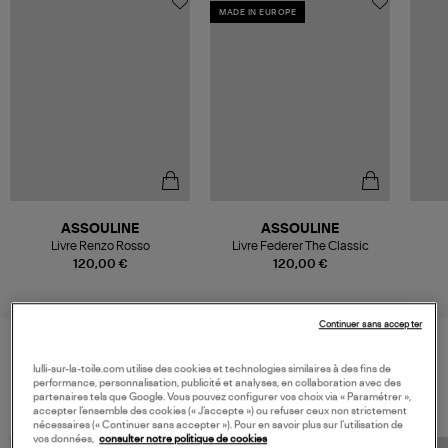
MADE IN EUROPE
ASSOULINE
ASSOULINE
Livre Renzo Rosso
Livre Federer The Classic
120,00 €
120,00 €
Continuer sans accepter
lulli-sur-la-toile.com utilise des cookies et technologies similaires à des fins de
VOS DERNIERS PRODUITS VUS
performance, personnalisation, publicité et analyses, en collaboration avec des
partenaires tels que Google. Vous pouvez configurer vos choix via « Paramétrer »,
accepter l’ensemble des cookies (« J’accepte ») ou refuser ceux non strictement
nécessaires (« Continuer sans accepter »). Pour en savoir plus sur l’utilisation de
vos données,
consulter notre politique de cookies