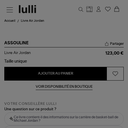
Aller au contenu principal
Accueil
Livre Air Jordan
ASSOULINE
Partager
Livre
Livre Air Jordan
123,00 €
Air
Jordan
Taille
unique
AJOUTER AU PANIER
VOIR DISPONIBILITÉ EN BOUTIQUE
VOTRE CONSEILLÈRE LULLI
Une question sur ce produit ?
Ce livre contient-il des informations sur la carrière de basket-ball de
Michael Jordan ?