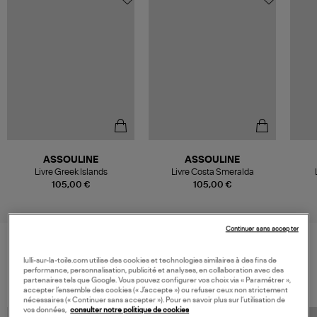
ASSOULINE
ASSOULINE
Livre Greek Islands
Livre Costa Smeralda
105,00 €
105,00 €
Continuer sans accepter
lulli-sur-la-toile.com utilise des cookies et technologies similaires à des fins de
VOS DERNIERS PRODUITS VUS
performance, personnalisation, publicité et analyses, en collaboration avec des
partenaires tels que Google. Vous pouvez configurer vos choix via « Paramétrer »,
accepter l’ensemble des cookies (« J’accepte ») ou refuser ceux non strictement
nécessaires (« Continuer sans accepter »). Pour en savoir plus sur l’utilisation de
vos données,
consulter notre politique de cookies