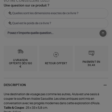
VOTRE CONSEILLÈRE LULLI
Une question sur ce produit ?
Quelles sont les dimensions exactes de ce livre ?
Quel est le poids de ce livre ?
LIVRAISON
PAIEMENT EN
OFFERTE DÈS 150
RETOUR OFFERT
3X,4X
€
DESCRIPTION
Une destination de voyage pas comme les autres, Alula est une oasis à
couper le souffle en Arabie Saoudite. Les sites antiques sont mis en
conversation avec les progrès modernes dans cette exploration d'Alula.
Taille & Coupe :
25 x 33 x 5,8 cm.