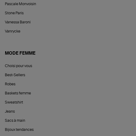
Pascale Monvoisin
Stone Paris
Vanessa Baroni
Vanrycke
MODE FEMME
Choisi pour vous
Best-Sellers
Robes
Baskets femme
Sweatshirt
Jeans
Sacs à main
Bijoux tendances