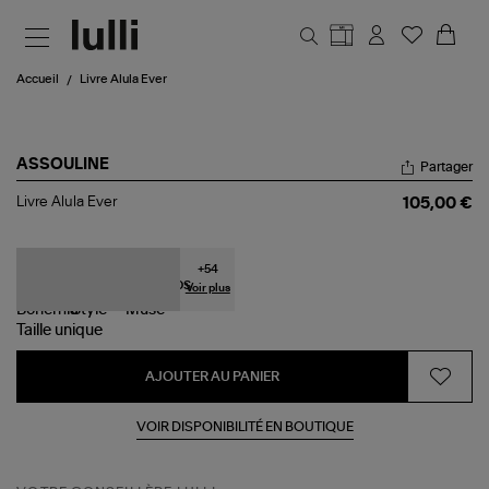
Aller au contenu principal
Accueil
Livre Alula Ever
ASSOULINE
Partager
Livre
Livre Alula Ever
105,00 €
Alula
Ever
+
54
Voir plus
Taille
unique
AJOUTER AU PANIER
VOIR DISPONIBILITÉ EN BOUTIQUE