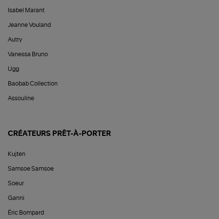
Isabel Marant
Jeanne Vouland
Autry
Vanessa Bruno
Ugg
Baobab Collection
Assouline
CRÉATEURS PRÊT-À-PORTER
Kujten
Samsoe Samsoe
Soeur
Ganni
Éric Bompard