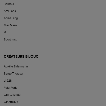
Barbour
Ami Paris
Anine Bing
Max Mara
&
Sportmax
CRÉATEURS BIJOUX
Aurélie Bidermann
Serge Thoraval
d1928
Feidt Paris
Gigi Clozeau
Ginette NY