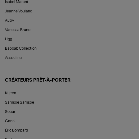
Isabel Marant
Jeanne Vouland
Autry
Vanessa Bruno
Ugg
Baobab Collection
Assouline
CRÉATEURS PRÊT-À-PORTER
Kujten
Samsoe Samsoe
Soeur
Ganni
Éric Bompard