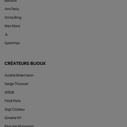
Barbour
Ami Paris
Anine Bing
Max Mara
&
Sportmax
CRÉATEURS BIJOUX
Aurélie Bidermann
Serge Thoraval
d1928
Feidt Paris
Gigi Clozeau
Ginette NY
Pascale Monvoisin