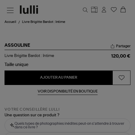
Aller au contenu principal
Accueil
Livre Brigitte Bardot : Intime
ASSOULINE
Partager
Livre
Livre Brigitte Bardot : Intime
120,00 €
Brigitte
Bardot
Taille
unique
:
Intime
AJOUTER AU PANIER
VOIR DISPONIBILITÉ EN BOUTIQUE
VOTRE CONSEILLÈRE LULLI
Une question sur ce produit ?
Quels types de photographies inédites peut-on s'attendre à trouver
dans ce livre ?