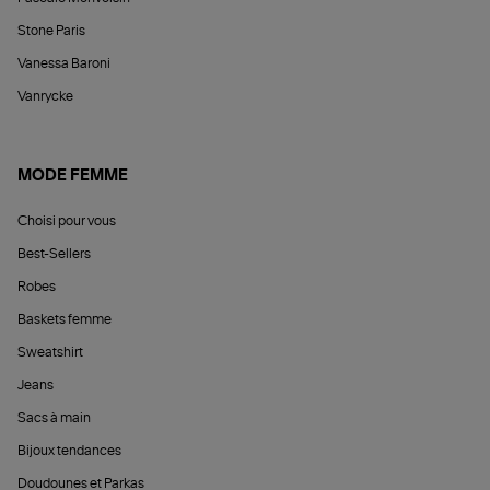
Stone Paris
Vanessa Baroni
Vanrycke
MODE FEMME
Choisi pour vous
Best-Sellers
Robes
Baskets femme
Sweatshirt
Jeans
Sacs à main
Bijoux tendances
Doudounes et Parkas