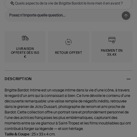
Quels aspects de la vie de Brigitte Bardot le livre met-il en avant ?
LIVRAISON
PAIEMENT EN
OFFERTE DÈS 150
RETOUR OFFERT
3X,4X
€
DESCRIPTION
Brigitte Bardot: Intime est un voyage intime dans la vie d’une icône, à travers
le regard d’un ami qui la connaissait si bien. Ce livre dévoile le contenu d’une
découverte remarquable: une valise remplie de négatifs inédits, retrouvée
dans le grenier de Jicky Dussart, photographe de renom et ami proche de
Bardot. Cette collection offre un portrait rare et profondément personnel de
l’une des actrices françaises les plus emblématiques, capturant des
moments entre sa vie glamour à Saint-Tropez et les films inoubliables qui ont
contribué à forger sa légende — et son héritage.
Taille & Coupe :
25 x 33 x 4 cm.