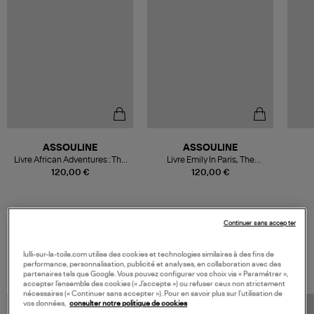
ASSOULINE
ASSOULINE
Livre African Adventures : The
Livre Emily In Paris, The
Greatest Safari On Earth
Fashion guide
120,00 €
120,00 €
Continuer sans accepter
VOS DERNIERS PRODUITS VUS
lulli-sur-la-toile.com utilise des cookies et technologies similaires à des fins de
performance, personnalisation, publicité et analyses, en collaboration avec des
partenaires tels que Google. Vous pouvez configurer vos choix via « Paramétrer »,
accepter l’ensemble des cookies (« J’accepte ») ou refuser ceux non strictement
nécessaires (« Continuer sans accepter »). Pour en savoir plus sur l’utilisation de
vos données,
consulter notre politique de cookies