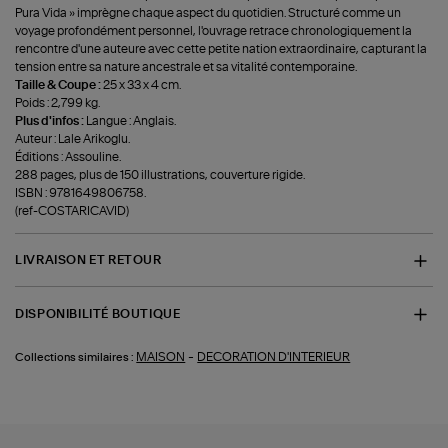
Pura Vida » imprègne chaque aspect du quotidien. Structuré comme un
voyage profondément personnel, l'ouvrage retrace chronologiquement la
rencontre d'une auteure avec cette petite nation extraordinaire, capturant la
tension entre sa nature ancestrale et sa vitalité contemporaine.
Taille & Coupe :
25 x 33 x 4 cm.
Poids : 2,799 kg.
Plus d'infos :
Langue : Anglais.
Auteur : Lale Arikoglu.
Éditions : Assouline.
288 pages, plus de 150 illustrations, couverture rigide.
ISBN : 9781649806758.
(ref-COSTARICAVID)
LIVRAISON ET RETOUR
DISPONIBILITÉ BOUTIQUE
-
MAISON
DECORATION D'INTERIEUR
Collections similaires :