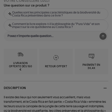
VOTRE CONSEILLÈRE LULLI
Une question sur ce produit ?
Quelles sont les principales caractéristiques de la biodiversité du
Costa Rica présentées dans ce livre ?
Comment le livre explore-t-il la philosophie du "Pura Vida" et son
impact sur la vie quotidienne au Costa Rica ?
LIVRAISON
PAIEMENT EN
OFFERTE DÈS 150
RETOUR OFFERT
3X,4X
€
DESCRIPTION
Il existe des lieux qui non seulement vous accueillent, mais vous
transforment, et le Costa Rica en fait partie. « Costa Rica Vida » emmène les
lecteurs sous la canopée de la jungle de cette terre sauvage et indomptée,
où la biodiversité est stupéfiante, les côtes préservées et la philosophie du «