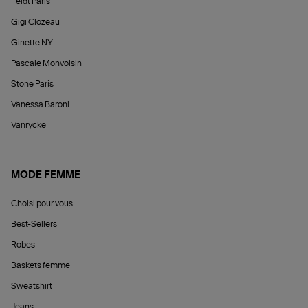
Feidt Paris
Gigi Clozeau
Ginette NY
Pascale Monvoisin
Stone Paris
Vanessa Baroni
Vanrycke
MODE FEMME
Choisi pour vous
Best-Sellers
Robes
Baskets femme
Sweatshirt
Jeans