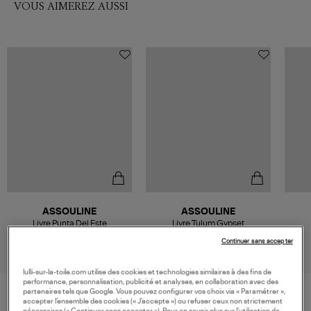
VOUS AIMEREZ AUSSI
ASSOULINE
ASSOULINE
Livre Punta Del Este
Livre Tulum Gypset
105,00 €
105,00 €
Continuer sans accepter
lulli-sur-la-toile.com utilise des cookies et technologies similaires à des fins de
performance, personnalisation, publicité et analyses, en collaboration avec des
partenaires tels que Google. Vous pouvez configurer vos choix via « Paramétrer »,
accepter l’ensemble des cookies (« J’accepte ») ou refuser ceux non strictement
nécessaires (« Continuer sans accepter »). Pour en savoir plus sur l’utilisation de