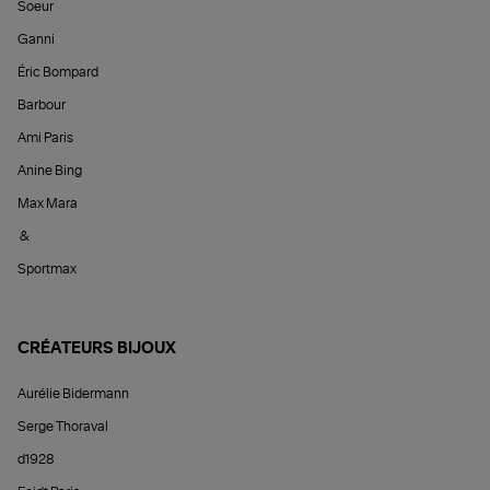
Soeur
Ganni
Éric Bompard
Barbour
Ami Paris
Anine Bing
Max Mara
&
Sportmax
CRÉATEURS BIJOUX
Aurélie Bidermann
Serge Thoraval
d1928