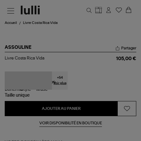
Aller au contenu principal
Accueil
Livre Costa Rica Vida
ASSOULINE
Partager
Livre
Livre Costa Rica Vida
105,00 €
Costa
Rica
Vida
+
54
Voir plus
Taille
unique
AJOUTER AU PANIER
VOIR DISPONIBILITÉ EN BOUTIQUE