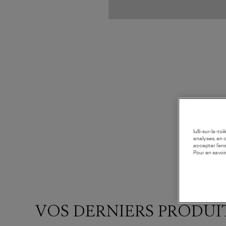
lulli-sur-la-t
analyses, en 
accepter l’en
Pour en savoir
VOS DERNIERS PRODUI