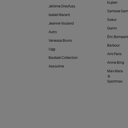
Kujten
Jérôme Dreyfuss
Samsoe Sam
Isabel Marant
Soeur
Jeanne Vouland
Ganni
Autry
Éric Bompar
Vanessa Bruno
Barbour
Ugg
Ami Paris
Baobab Collection
Anine Bing
Assouline
Max Mara
&
Sportmax