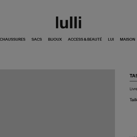
CHAUSSURES
SACS
BIJOUX
ACCESS & BEAUTÉ
LUI
MAISON
TA
Liv
Livr
Dec
Art
19
Tail