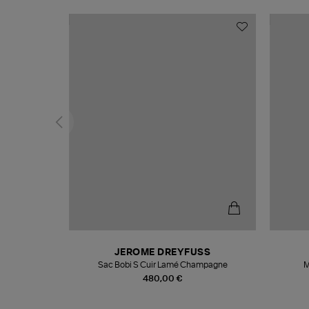
T
JEROME DREYFUSS
k
Sac Bobi S Cuir Lamé Champagne
M
480,00 €