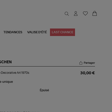
TENDANCES
VALISE D'ÉTÉ
LAST CHANCE
SCHEN
Partager
re
e Decorative Art 1970s
30,00 €
orative
70s
le
unique
Épuisé