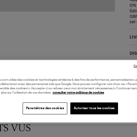
576 
Édit
ISB
(re
LI
DI
Co
Coll
oile.com utilise des cookies et technologies similaires à des fins de performance, personnalisation, p
collaboration avec des partenaires tels que Google. Vous pouvez configurer vos choix via « Param
semble des cookies (« J’accepte ») ou refuser ceux non strictement nécessaires (« Continuer san
 plus sur l’utilisation de vos données,
consulter notre politique de cookies
Paramètres des cookies
Autoriser tous les cookies
TS VUS