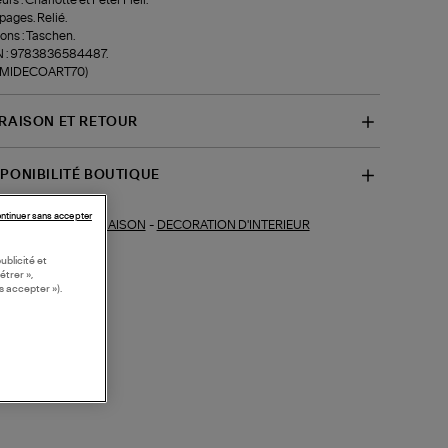
pages. Relié.
ions : Taschen.
N : 9783836584487.
f-MIDECOART70)
VRAISON ET RETOUR
SPONIBILITÉ BOUTIQUE
ntinuer sans accepter
MAISON
-
DECORATION D'INTERIEUR
ections similaires :
ublicité et
étrer »,
s accepter »).