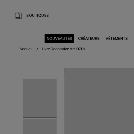
Aller au contenu principal
BOUTIQUES
NOUVEAUTÉS
CRÉATEURS
VÊTEMENTS
Accueil
Livre Decorative Art 1970s