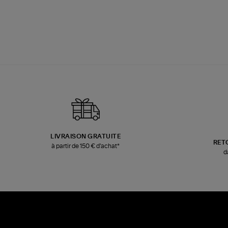
LIVRAISON GRATUITE
RET
à partir de 150 € d'achat*
d