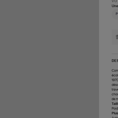
VOT
Une
DE
Comp
écol
1970
déso
trav
chos
de 
Tail
Poids
Plus
Aute