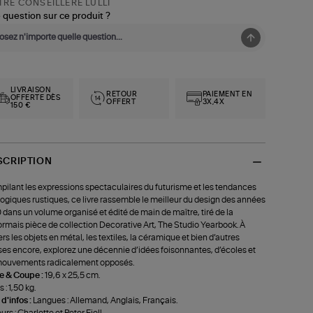
RE CONSEILLÈRE LULLI
 question sur ce produit ?
LIVRAISON
RETOUR
PAIEMENT EN
OFFERTE DÈS
OFFERT
3X,4X
150 €
SCRIPTION
ilant les expressions spectaculaires du futurisme et les tendances
ogiques rustiques, ce livre rassemble le meilleur du design des années
 dans un volume organisé et édité de main de maître, tiré de la
rmais pièce de collection Decorative Art, The Studio Yearbook. À
ers les objets en métal, les textiles, la céramique et bien d’autres
es encore, explorez une décennie d’idées foisonnantes, d’écoles et
mouvements radicalement opposés.
le & Coupe :
19,6 x 25,5 cm.
 : 1,50 kg.
 d'infos :
Langues : Allemand, Anglais, Français.
urs : Charlotte et Peter Fiell.