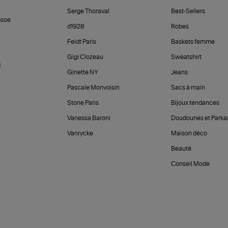
Serge Thoraval
Best-Sellers
soe
d1928
Robes
Feidt Paris
Baskets femme
Gigi Clozeau
Sweatshirt
d
Ginette NY
Jeans
Pascale Monvoisin
Sacs à main
Stone Paris
Bijoux tendances
Vanessa Baroni
Doudounes et Parka
Vanrycke
Maison déco
Beauté
Conseil Mode