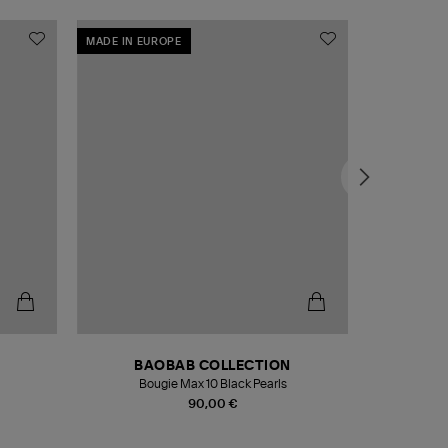
MADE IN EUROPE
MADE IN EU
BAOBAB COLLECTION
Bougie Max 10 Black Pearls
Paréo Fou
90,00 €