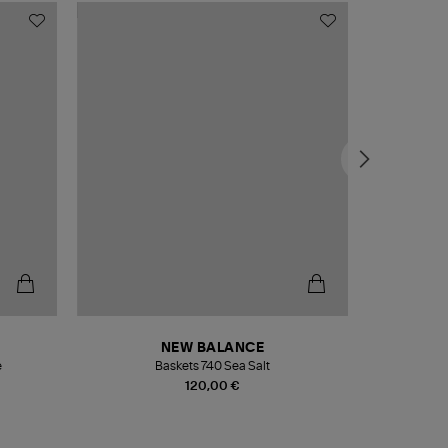
NEW BALANCE
e
Baskets 740 Sea Salt
Veste
120,00 €