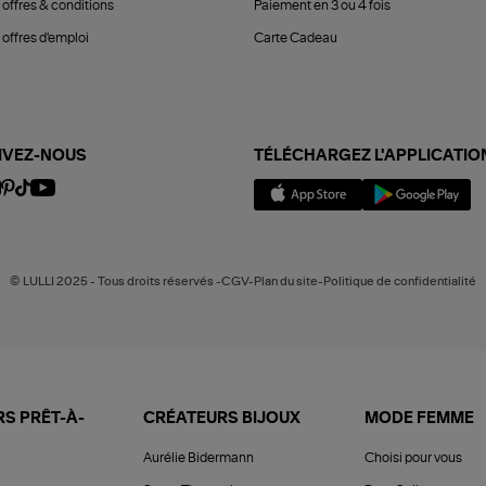
 offres & conditions
Paiement en 3 ou 4 fois
offres d'emploi
Carte Cadeau
IVEZ-NOUS
TÉLÉCHARGEZ L'APPLICATIO
© LULLI 2025 - Tous droits réservés -CGV-Plan du site-Politique de confidentialité
S PRÊT-À-
CRÉATEURS BIJOUX
MODE FEMME
Aurélie Bidermann
Choisi pour vous