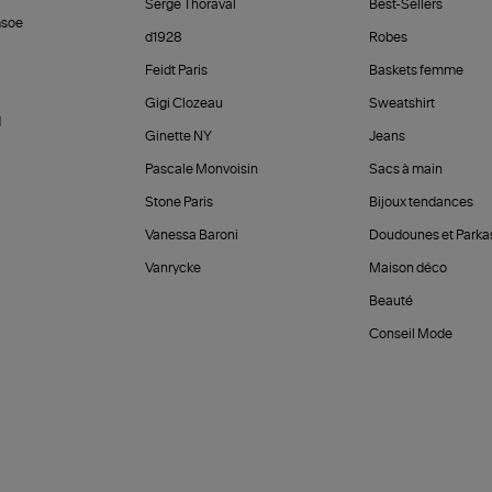
Serge Thoraval
Best-Sellers
soe
d1928
Robes
Feidt Paris
Baskets femme
Gigi Clozeau
Sweatshirt
d
Ginette NY
Jeans
Pascale Monvoisin
Sacs à main
Stone Paris
Bijoux tendances
Vanessa Baroni
Doudounes et Parka
Vanrycke
Maison déco
Beauté
Conseil Mode