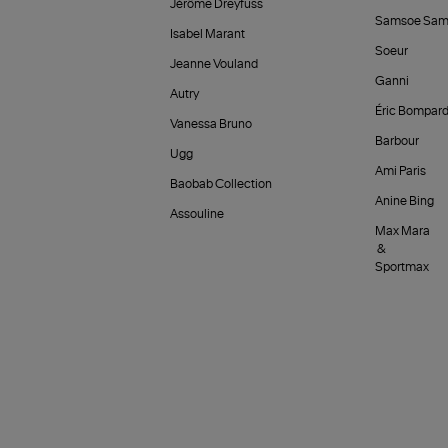
Jérôme Dreyfuss
Samsoe Sam
Isabel Marant
Soeur
Jeanne Vouland
Ganni
Autry
Éric Bompar
Vanessa Bruno
Barbour
Ugg
Ami Paris
Baobab Collection
Anine Bing
Assouline
Max Mara
&
Sportmax