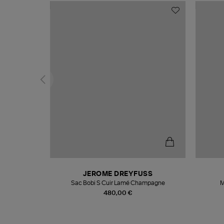
N
JEROME DREYFUSS
te
Sac Bobi S Cuir Lamé Champagne
M
480,00 €