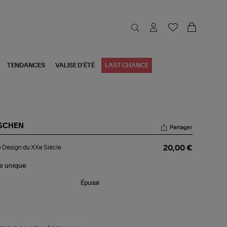
TENDANCES
VALISE D'ÉTÉ
LAST CHANCE
SCHEN
Partager
re
e Design du XXe Siècle
20,00 €
sign
e
le
unique
cle
Épuisé