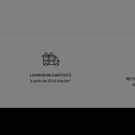
LIVRAISON GRATUITE
RET
à partir de 150 € d'achat*
d