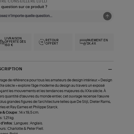
RE CONSEILLÈRE LULLI
 question sur ce produit ?
LIVRAISON
RETOUR
PAIEMENT EN
OFFERTE DÈS
OFFERT
3X,4X
150 €
SCRIPTION
age de référence pour tous les amateurs de design intérieur. « Design
Xe siècle » explore l’âge moderne du design au travers un exposé
açant les mouvements et les tendances majeures du XXe siècle. À
ers quantité d’œuvres du monde entier, cet ouvrage recense l’œuvre
plus grandes figures de l’architecture telles que De Stijl, Dieter Rams,
les et Ray Eames et Philippe Starck.
le & Coupe :
14 x 19,5 cm.
 : 1,21 kg.
 d'infos :
Langues : Anglais.
urs : Charlotte & Peter Fiell.
ages. Relié.