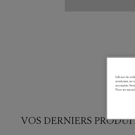
lulli-sur-la-t
analyses, en 
accepter l’en
Pour en savoir
VOS DERNIERS PRODUI