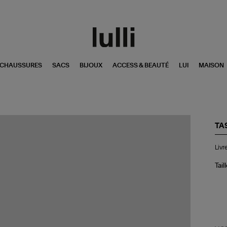
CHAUSSURES
SACS
BIJOUX
ACCESS & BEAUTÉ
LUI
MAISON
TA
Liv
Livr
De
du
XX
Tail
Siè