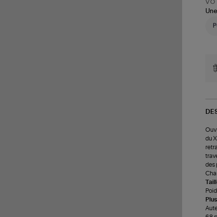
VOT
Une
DE
Ouvr
du X
retr
trav
des 
Char
Tail
Poids
Plus
Aute
68 p