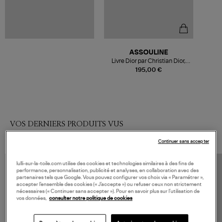
ASSOULINE
Livre Dior par Christian Dior,
1947-1957
195,00 €
VOS DERNIERS PRODUITS VUS
Continuer sans accepter
lulli-sur-la-toile.com utilise des cookies et technologies similaires à des fins de
performance, personnalisation, publicité et analyses, en collaboration avec des
partenaires tels que Google. Vous pouvez configurer vos choix via « Paramétrer »,
accepter l’ensemble des cookies (« J’accepte ») ou refuser ceux non strictement
nécessaires (« Continuer sans accepter »). Pour en savoir plus sur l’utilisation de
vos données,
consulter notre politique de cookies