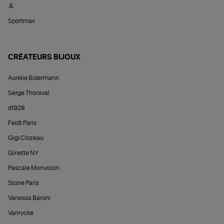
&
Sportmax
CRÉATEURS BIJOUX
Aurélie Bidermann
Serge Thoraval
d1928
Feidt Paris
Gigi Clozeau
Ginette NY
Pascale Monvoisin
Stone Paris
Vanessa Baroni
Vanrycke