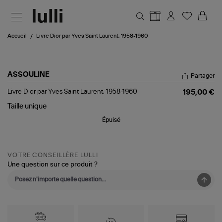
Aller au contenu principal
Accueil
Livre Dior par Yves Saint Laurent, 1958-1960
ASSOULINE
Partager
Livre
Livre Dior par Yves Saint Laurent, 1958-1960
195,00 €
Dior
par
Taille
unique
Yves
Épuisé
Saint
Laurent,
1958-
1960
VOTRE CONSEILLÈRE LULLI
Une question sur ce produit ?