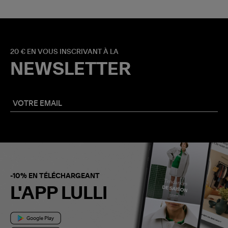
20 € EN VOUS INSCRIVANT À LA
NEWSLETTER
-10% EN TÉLÉCHARGEANT
L'APP LULLI