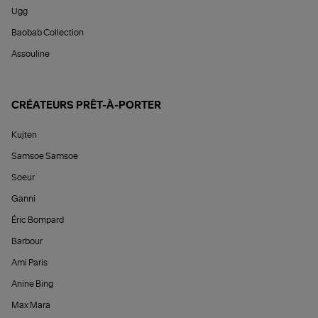
Ugg
Baobab Collection
Assouline
CRÉATEURS PRÊT-À-PORTER
Kujten
Samsoe Samsoe
Soeur
Ganni
Éric Bompard
Barbour
Ami Paris
Anine Bing
Max Mara