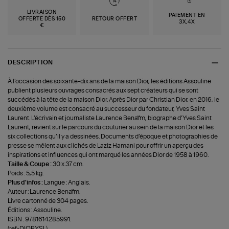
LIVRAISON
PAIEMENT EN
OFFERTE DÈS 150
RETOUR OFFERT
3X,4X
€
DESCRIPTION
À l’occasion des soixante-dix ans de la maison Dior, les éditions Assouline
publient plusieurs ouvrages consacrés aux sept créateurs qui se sont
succédés à la tête de la maison Dior. Après Dior par Christian Dior, en 2016, le
deuxième volume est consacré au successeur du fondateur, Yves Saint
Laurent. L’écrivain et journaliste Laurence Benaïm, biographe d’Yves Saint
Laurent, revient sur le parcours du couturier au sein de la maison Dior et les
six collections qu’il y a dessinées. Documents d’époque et photographies de
presse se mêlent aux clichés de Laziz Hamani pour offrir un aperçu des
inspirations et influences qui ont marqué les années Dior de 1958 à 1960.
Taille & Coupe :
30 x 37 cm.
Poids : 5,5 kg.
Plus d'infos :
Langue : Anglais.
Auteur : Laurence Benaïm.
Livre cartonné de 304 pages.
Éditions : Assouline.
ISBN : 9781614285991.
(ref-DIORYSL)