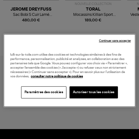
NOUVELLE COLLECTION
N
JEROME DREYFUSS
TORAL
Sac Bobi S Cuir Lamé
Mocassins Killian Sport
Veste
Champagne
Mousse
480,00 €
189,00 €
Continuer sans accepter
lulli-sur-la-toile.com utilise des cookies et technologies similaires à des fins de
performance, personnalisation, publicité et analyses, en collaboration avec des
partenaires tels que Google. Vous pouvez configurer vos choix via « Paramétrer »,
accepter l’ensemble des cookies (« J’accepte ») ou refuser ceux non strictement
nécessaires (« Continuer sans accepter »). Pour en savoir plus sur l’utilisation de
vos données,
consulter notre politique de cookies
Paramètres des cookies
Autoriser tous les cookies
LIVRAISON GRATUITE
à partir de 150 € d'achat*