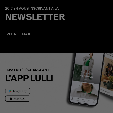
20 € EN VOUS INSCRIVANT À LA
NEWSLETTER
-10% EN TÉLÉCHARGEANT
L'APP LULLI