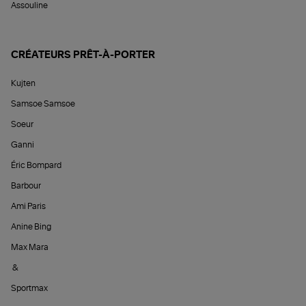
Assouline
CRÉATEURS PRÊT-À-PORTER
Kujten
Samsoe Samsoe
Soeur
Ganni
Éric Bompard
Barbour
Ami Paris
Anine Bing
Max Mara
&
Sportmax