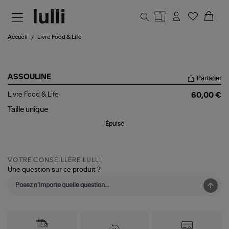
Aller au contenu principal
Accueil
Livre Food & Life
ASSOULINE
Partager
Livre
Livre Food & Life
60,00 €
Food
&
Taille
unique
Life
Épuisé
VOTRE CONSEILLÈRE LULLI
Une question sur ce produit ?