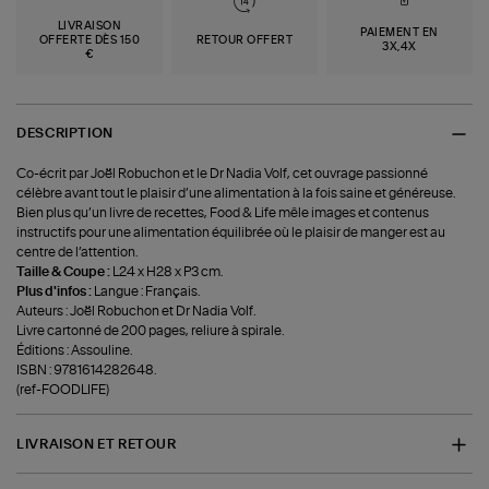
LIVRAISON
PAIEMENT EN
OFFERTE DÈS 150
RETOUR OFFERT
3X,4X
€
DESCRIPTION
Co-écrit par Joël Robuchon et le Dr Nadia Volf, cet ouvrage passionné
célèbre avant tout le plaisir d’une alimentation à la fois saine et généreuse.
Bien plus qu’un livre de recettes, Food & Life mêle images et contenus
instructifs pour une alimentation équilibrée où le plaisir de manger est au
centre de l’attention.
Taille & Coupe :
L24 x H28 x P3 cm.
Plus d'infos :
Langue : Français.
Auteurs : Joël Robuchon et Dr Nadia Volf.
Livre cartonné de 200 pages, reliure à spirale.
Éditions : Assouline.
ISBN : 9781614282648.
(ref-FOODLIFE)
LIVRAISON ET RETOUR