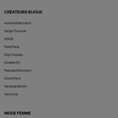
CRÉATEURS BIJOUX
Aurélie Bidermann
Serge Thoraval
d1928
Feidt Paris
Gigi Clozeau
Ginette NY
Pascale Monvoisin
Stone Paris
Vanessa Baroni
Vanrycke
MODE FEMME