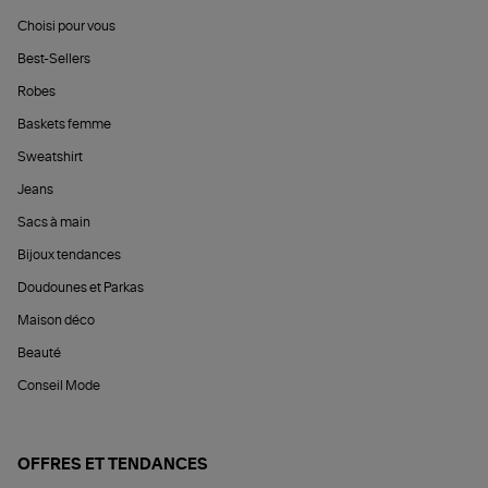
Choisi pour vous
Best-Sellers
Robes
Baskets femme
Sweatshirt
Jeans
Sacs à main
Bijoux tendances
Doudounes et Parkas
Maison déco
Beauté
Conseil Mode
OFFRES ET TENDANCES