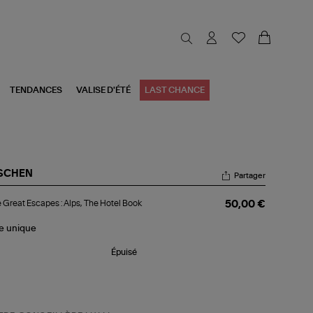
TENDANCES
VALISE D'ÉTÉ
LAST CHANCE
SCHEN
Partager
re
e Great Escapes : Alps, The Hotel Book
50,00 €
eat
capes
le
unique
s,
e
Épuisé
el
ok