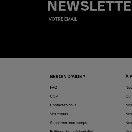
NEWSLETTE
BESOIN D'AIDE ?
À 
FAQ
Nos
CGV
Qui 
Contactez-nous
Nos
Vos retours
Nos
Supprimer mon compte
Nos
Politique de confidentialité
Nos 