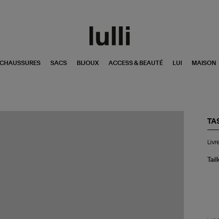
CHAUSSURES
SACS
BIJOUX
ACCESS & BEAUTÉ
LUI
MAISON
TA
Liv
Livr
Gr
Es
:
Tail
Alp
Th
Hot
Bo