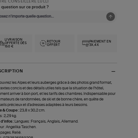
RE CONSEILLÈRE LULLI
 question sur ce produit ?
LIVRAISON
RETOUR
PAIEMENT EN
OFFERTE DÈS
OFFERT
3X,4X
150 €
SCRIPTION
uvrez les Alpes et leurs auberges grâce à des photos grand format,
textes concis et des détails utiles tels que la situation de l'hôtel,
ent arriver à bon port, et les tarifs des chambres. Indispensable pour
amateurs de randonnées, de ski et de bonne chère, en quête de
eils précieux et d'adresses adaptées à leurs besoins.
le & Coupe :
23,8 x 30,2 cm.
 : 2,29 kg.
 d'infos :
Langues : Français, Anglais, Allemand.
ur : Angelika Taschen.
pages. Relié.
N : 9783836589208.