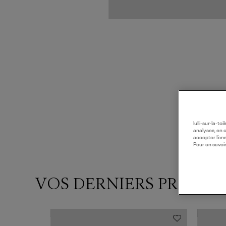
lulli-sur-la-t
analyses, en 
accepter l’en
Pour en savoir
VOS DERNIERS PRODUI