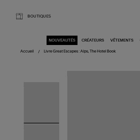
Aller au contenu principal
BOUTIQUES
NOUVEAUTÉS
CRÉATEURS
VÊTEMENTS
Accueil
Livre Great Escapes : Alps, The Hotel Book