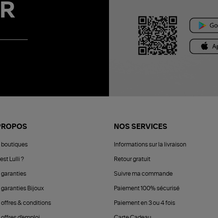
R
PROPOS
NOS SERVICES
 boutiques
Informations sur la livraison
est Lulli ?
Retour gratuit
 garanties
Suivre ma commande
 garanties Bijoux
Paiement 100% sécurisé
 offres & conditions
Paiement en 3 ou 4 fois
offres d'emploi
Carte Cadeau