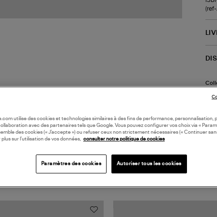
(re
LI
DI
Coll
Co
oile.com utilise des cookies et technologies similaires à des fins de performance, personnalisation, p
collaboration avec des partenaires tels que Google. Vous pouvez configurer vos choix via « Param
semble des cookies (« J’accepte ») ou refuser ceux non strictement nécessaires (« Continuer san
 plus sur l’utilisation de vos données,
consulter notre politique de cookies
Paramètres des cookies
Autoriser tous les cookies
TS VUS