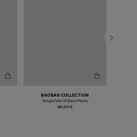
BAOBAB COLLECTION
Bougie Max 10 Black Pearls
Paréo Fou
90,00 €