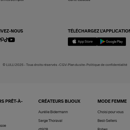
IVEZ-NOUS
TÉLÉCHARGEZ L'APPLICATIO
© LULLI 2025 - Tous droits réservés -CGV-Plan du site-Politique de confidentialité
S PRÊT-À-
CRÉATEURS BIJOUX
MODE FEMME
Aurélie Bidermann
Choisi pour vous
Serge Thoraval
Best-Sellers
soe
d1928
Robes