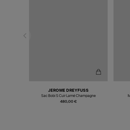
T
JEROME DREYFUSS
k
Sac Bobi S Cuir Lamé Champagne
M
480,00 €