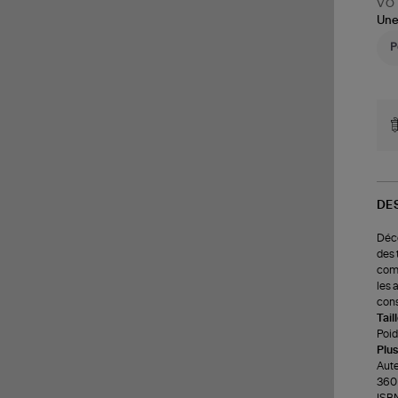
VOT
Une
DE
Déco
des 
comm
les 
cons
Tail
Poids
Plus
Aute
360 
ISB