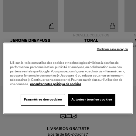
NOUVELLE COLLECTION
N
JEROME DREYFUSS
TORAL
Sac Bobi S Cuir Lamé
Mocassins Killian Sport
Veste
Continuer sans accepter
Champagne
Mousse
480,00 €
189,00 €
lulli-sur-la-toile.com utilise des cookies et technologies similaires à des fins de
performance, personnalisation, publicité et analyses, en collaboration avec des
partenaires tels que Google. Vous pouvez configurer vos choix via « Paramétrer »,
accepter l’ensemble des cookies (« J’accepte ») ou refuser ceux non strictement
nécessaires (« Continuer sans accepter »). Pour en savoir plus sur l’utilisation de
vos données,
consulter notre politique de cookies
Paramètres des cookies
Autoriser tous les cookies
LIVRAISON GRATUITE
à partir de 150 € d'achat*