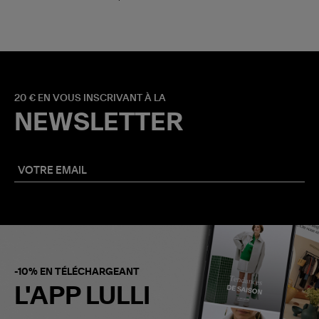
20 € EN VOUS INSCRIVANT À LA
NEWSLETTER
-10% EN TÉLÉCHARGEANT
L'APP LULLI