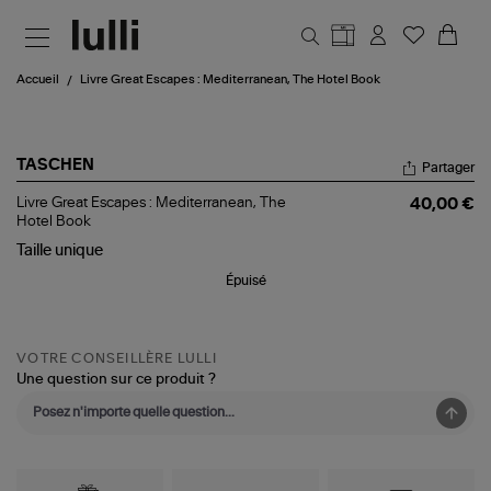
Aller au contenu principal
Accueil
Livre Great Escapes : Mediterranean, The Hotel Book
TASCHEN
Partager
Livre
Livre Great Escapes : Mediterranean, The
40,00 €
Great
Hotel Book
Escapes
Taille
unique
:
Mediterranean,
Épuisé
The
Hotel
Book
VOTRE CONSEILLÈRE LULLI
Une question sur ce produit ?