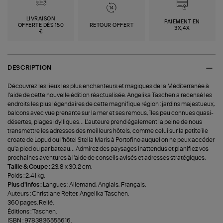
LIVRAISON
PAIEMENT EN
OFFERTE DÈS 150
RETOUR OFFERT
3X,4X
€
DESCRIPTION
Découvrez les lieux les plus enchanteurs et magiques de la Méditerranée à
l'aide de cette nouvelle édition réactualisée. Angelika Taschen a recensé les
endroits les plus légendaires de cette magnifique région : jardins majestueux,
balcons avec vue prenante sur la mer et ses remous, îles peu connues quasi-
désertes, plages idylliques… L'auteure prend également la peine de nous
transmettre les adresses des meilleurs hôtels, comme celui sur la petite île
croate de Lopud ou l'hôtel Stella Maris à Portofino auquel on ne peux accéder
qu'a pied ou par bateau… Admirez des paysages inattendus et planifiez vos
prochaines aventures à l'aide de conseils avisés et adresses stratégiques.
Taille & Coupe :
23,8 x 30,2 cm.
Poids : 2,41 kg.
Plus d'infos :
Langues : Allemand, Anglais, Français.
Auteurs : Christiane Reiter, Angelika Taschen.
360 pages. Relié.
Éditions : Taschen.
ISBN : 9783836555616.