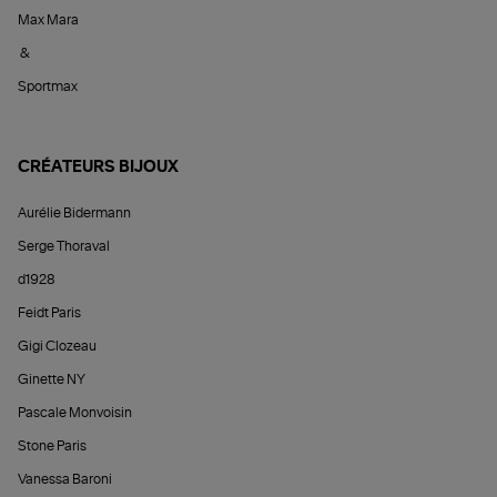
Max Mara
&
Sportmax
CRÉATEURS BIJOUX
Aurélie Bidermann
Serge Thoraval
d1928
Feidt Paris
Gigi Clozeau
Ginette NY
Pascale Monvoisin
Stone Paris
Vanessa Baroni