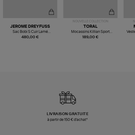
NOUVELLE COLLECTION
N
JEROME DREYFUSS
TORAL
Sac Bobi S Cuir Lamé
Mocassins Killian Sport
Veste
Champagne
Mousse
480,00 €
189,00 €
LIVRAISON GRATUITE
à partir de 150 € d'achat*