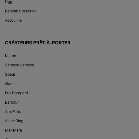
Ugg
Baobab Collection
Assouline
CRÉATEURS PRÊT-À-PORTER
Kujten
Samsoe Samsoe
Soeur
Ganni
Éric Bompard
Barbour
Ami Paris
Anine Bing
Max Mara