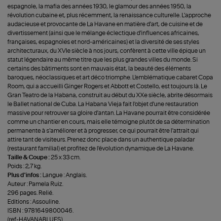
espagnole, la mafia des années 1930, le glamour des années 1950, la
révolution cubaine et, plus récemment, la renaissance culturelle. L'approche
audacieuse et provocante de La Havane en matière d'art, de cuisine et de
divertissement (ainsi que le mélange éclectique d'influences africaines,
françaises, espagnoles et nord-américaines) et la diversité de ses styles
architecturaux, du XVIe siècle à nos jours, confèrent à cette ville épique un
statut légendaire au même titre que les plus grandes villes du monde. Si
certains des bâtiments sont en mauvais état, la beauté des éléments
baroques, néoclassiques et art déco triomphe. L'emblématique cabaret Copa
Room, qui a accueilli Ginger Rogers et Abbott et Costello, est toujours là. Le
Gran Teatro de la Habana, construit au début du XXe siècle, abrite désormais
le Ballet national de Cuba. La Habana Vieja fait l'objet d'une restauration
massive pour retrouver sa gloire d'antan. La Havane pourrait être considérée
comme un chantier en cours, mais elle témoigne plutôt de sa détermination
permanente à s'améliorer et à progresser, ce qui pourrait être l'attrait qui
attire tant de visiteurs. Prenez donc place dans un authentique paladar
(restaurant familial) et profitez de l'évolution dynamique de La Havane.
Taille & Coupe :
25 x 33 cm.
Poids : 2,7 kg.
Plus d'infos :
Langue : Anglais.
Auteur : Pamela Ruiz.
296 pages. Relié.
Editions : Assouline.
ISBN : 9781649800046.
(ref-HAVANABLUES)