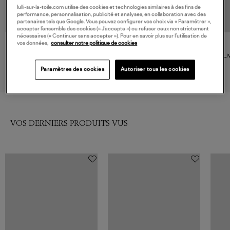
lulli-sur-la-toile.com utilise des cookies et technologies similaires à des fins de
performance, personnalisation, publicité et analyses, en collaboration avec des
partenaires tels que Google. Vous pouvez configurer vos choix via « Paramétrer »,
accepter l’ensemble des cookies (« J’accepte ») ou refuser ceux non strictement
nécessaires (« Continuer sans accepter »). Pour en savoir plus sur l’utilisation de
vos données,
consulter notre politique de cookies
ASSOULINE
ASSOULINE
Livre St Barths Freedom
Livre Bauhaus Style
Li
105,00 €
120,00 €
Paramètres des cookies
Autoriser tous les cookies
VOS DERNIERS PRODUITS VUS