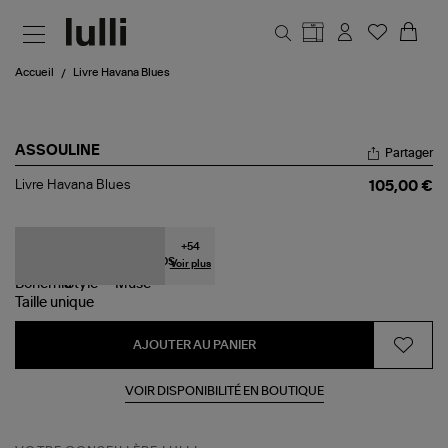
Aller au contenu principal
Accueil
Livre Havana Blues
ASSOULINE
Partager
Livre
Livre Havana Blues
105,00 €
Havana
Blues
+
54
Voir plus
Taille
unique
AJOUTER AU PANIER
VOIR DISPONIBILITÉ EN BOUTIQUE