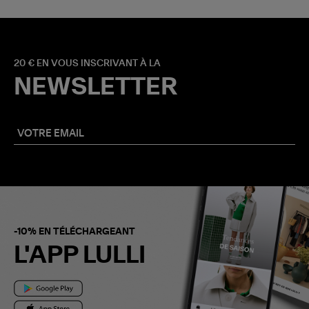
20 € EN VOUS INSCRIVANT À LA
NEWSLETTER
-10% EN TÉLÉCHARGEANT
L'APP LULLI