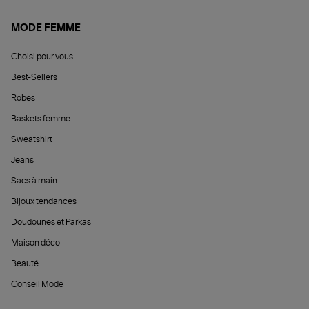
MODE FEMME
Choisi pour vous
Best-Sellers
Robes
Baskets femme
Sweatshirt
Jeans
Sacs à main
Bijoux tendances
Doudounes et Parkas
Maison déco
Beauté
Conseil Mode