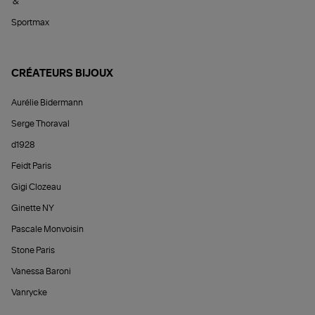
&
Sportmax
CRÉATEURS BIJOUX
Aurélie Bidermann
Serge Thoraval
d1928
Feidt Paris
Gigi Clozeau
Ginette NY
Pascale Monvoisin
Stone Paris
Vanessa Baroni
Vanrycke