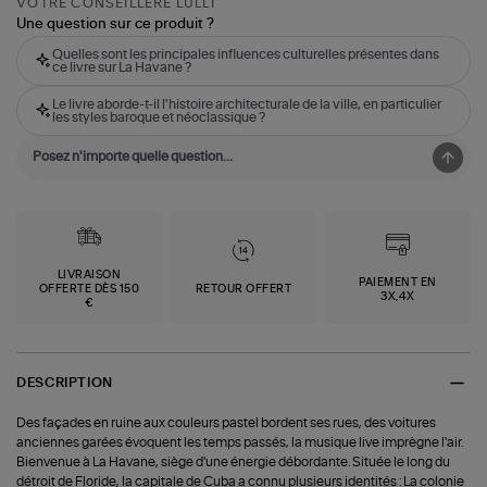
VOTRE CONSEILLÈRE LULLI
Une question sur ce produit ?
Quelles sont les principales influences culturelles présentes dans
ce livre sur La Havane ?
Le livre aborde-t-il l'histoire architecturale de la ville, en particulier
les styles baroque et néoclassique ?
LIVRAISON
PAIEMENT EN
OFFERTE DÈS 150
RETOUR OFFERT
3X,4X
€
DESCRIPTION
Des façades en ruine aux couleurs pastel bordent ses rues, des voitures
anciennes garées évoquent les temps passés, la musique live imprègne l'air.
Bienvenue à La Havane, siège d'une énergie débordante. Située le long du
détroit de Floride, la capitale de Cuba a connu plusieurs identités : La colonie