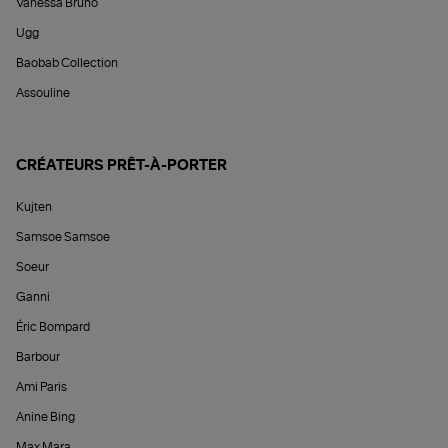
Vanessa Bruno
Ugg
Baobab Collection
Assouline
CRÉATEURS PRÊT-À-PORTER
Kujten
Samsoe Samsoe
Soeur
Ganni
Éric Bompard
Barbour
Ami Paris
Anine Bing
Max Mara