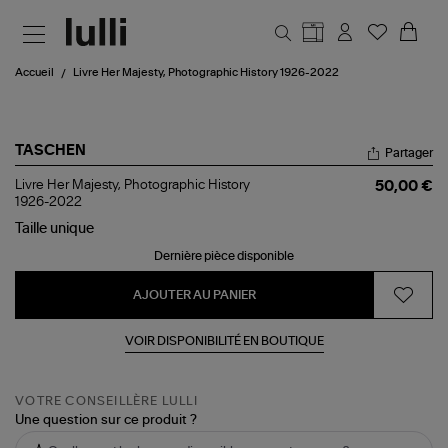
Aller au contenu principal
Accueil
Livre Her Majesty, Photographic History 1926-2022
TASCHEN
Partager
Livre
Livre Her Majesty, Photographic History
50,00 €
Her
1926-2022
Majesty,
Taille
unique
Photographic
History
Dernière pièce disponible
1926-
2022
AJOUTER AU PANIER
VOIR DISPONIBILITÉ EN BOUTIQUE
VOTRE CONSEILLÈRE LULLI
Une question sur ce produit ?