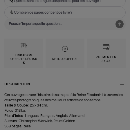
Quelles sont les langues disponibles pour cet ouvrage ?
Combien de pages contient ce livre ?
LIVRAISON
PAIEMENT EN
OFFERTE DÈS 150
RETOUR OFFERT
3X,4X
€
DESCRIPTION
Cet ouvrage retrace l'histoire de sa majesté la Reine Elisabeth II à travers les
œuvres photographiques des meilleurs artistes de son temps.
Taille & Coupe :
25 x 34 cm.
Poids : 3,13 kg.
Plus d'infos :
Langues : Français, Anglais, Allemand.
Auteurs : Christopher Warwick, Reuel Golden.
368 pages. Relié.