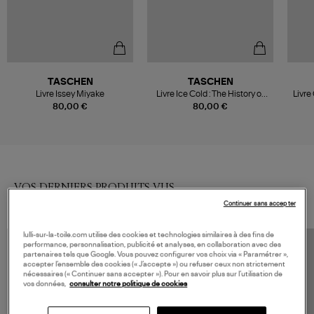
TASCHEN
TASCHEN
Livre Issey Miyake
Livre Ice Cold : The History of
Livre
Hip-Hop Jewelry
80,00 €
80,00 €
VOS DERNIERS PRODUITS VUS
Continuer sans accepter
lulli-sur-la-toile.com utilise des cookies et technologies similaires à des fins de
performance, personnalisation, publicité et analyses, en collaboration avec des
partenaires tels que Google. Vous pouvez configurer vos choix via « Paramétrer »,
accepter l’ensemble des cookies (« J’accepte ») ou refuser ceux non strictement
nécessaires (« Continuer sans accepter »). Pour en savoir plus sur l’utilisation de
vos données,
consulter notre politique de cookies