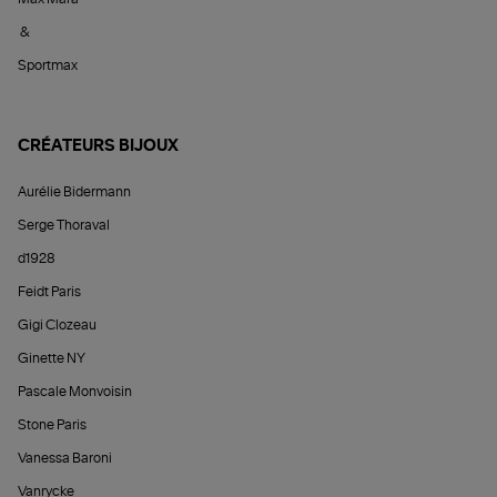
&
Sportmax
CRÉATEURS BIJOUX
Aurélie Bidermann
Serge Thoraval
d1928
Feidt Paris
Gigi Clozeau
Ginette NY
Pascale Monvoisin
Stone Paris
Vanessa Baroni
Vanrycke