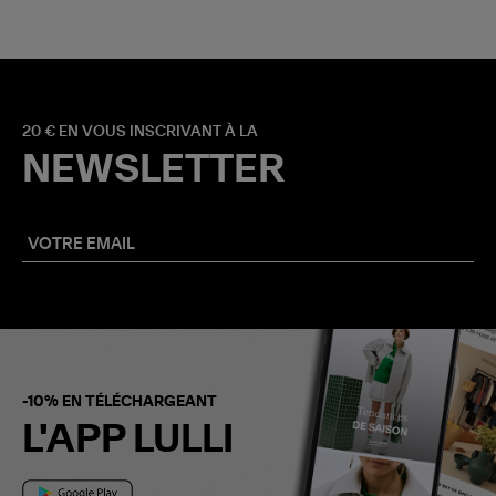
20 € EN VOUS INSCRIVANT À LA
NEWSLETTER
-10% EN TÉLÉCHARGEANT
L'APP LULLI