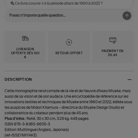
Ce livre couvre-t-il la période allant de 1960 à 2022 ?
LIVRAISON
PAIEMENT EN
OFFERTE DÈS 150
RETOUR OFFERT
3X,4X
€
DESCRIPTION
Cette monographie rend compte de la vie et de l'œuvre d'Issey Miyake, mais
aussi de sa vision et de son audace. Une encyclopédie de référence sur les
innovations textiles et techniques de Miyake entre 1960 et 2022, éditée sous
les auspices de Midori Kitamura – directrice du Miyake Design Studio et
collaboratrice du créateur pendant plus de 45 ans.
Plus d'infos :
Relié, 30 x 30 cm, 3.29 kg, 448 pages
ISBN 978-3-8365-9605-3
Edition: Multilingue (Anglais, Japonais)
(ref-ISSEYMIYAKE)