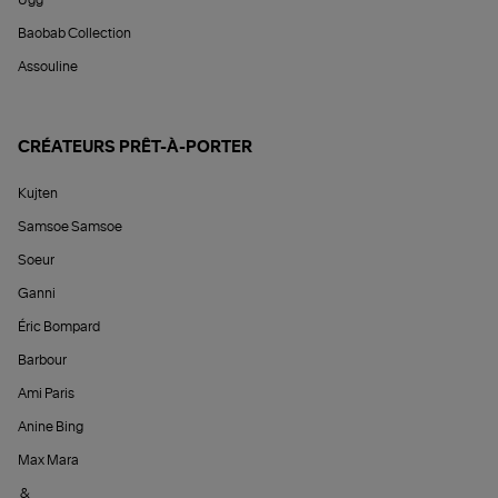
Ugg
Baobab Collection
Assouline
CRÉATEURS PRÊT-À-PORTER
Kujten
Samsoe Samsoe
Soeur
Ganni
Éric Bompard
Barbour
Ami Paris
Anine Bing
Max Mara
&