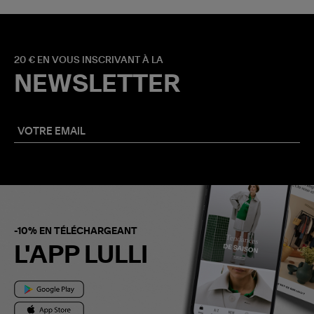
20 € EN VOUS INSCRIVANT À LA
NEWSLETTER
-10% EN TÉLÉCHARGEANT
L'APP LULLI