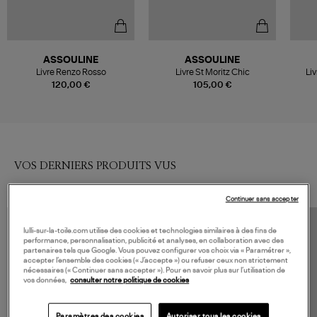
ASSOULINE
ASSOULINE
Livre Renzo Rosso
Livre St Moritz Chic
Liv
120,00 €
105,00 €
VOS DERNIERS PRODUITS VUS
Continuer sans accepter
lulli-sur-la-toile.com utilise des cookies et technologies similaires à des fins de
performance, personnalisation, publicité et analyses, en collaboration avec des
partenaires tels que Google. Vous pouvez configurer vos choix via « Paramétrer »,
accepter l’ensemble des cookies (« J’accepte ») ou refuser ceux non strictement
nécessaires (« Continuer sans accepter »). Pour en savoir plus sur l’utilisation de
vos données,
consulter notre politique de cookies
Paramètres des cookies
Autoriser tous les cookies