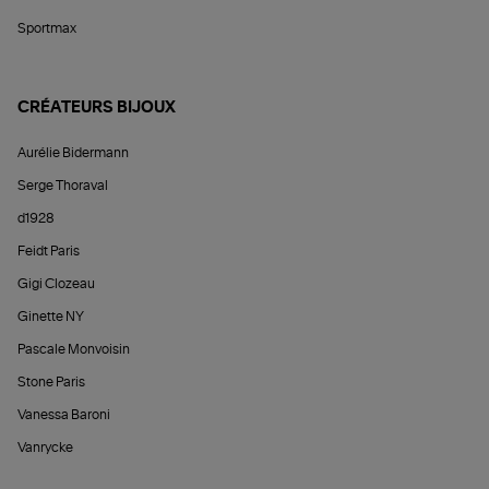
Sportmax
CRÉATEURS BIJOUX
Aurélie Bidermann
Serge Thoraval
d1928
Feidt Paris
Gigi Clozeau
Ginette NY
Pascale Monvoisin
Stone Paris
Vanessa Baroni
Vanrycke