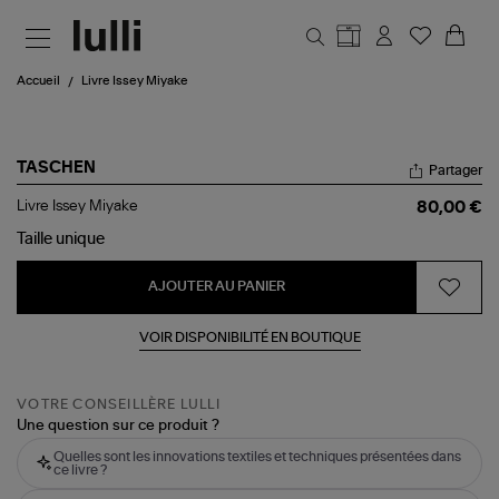
Aller au contenu principal
Accueil
Livre Issey Miyake
TASCHEN
Partager
Livre
Livre Issey Miyake
80,00 €
Issey
Miyake
Taille
unique
AJOUTER AU PANIER
VOIR DISPONIBILITÉ EN BOUTIQUE
VOTRE CONSEILLÈRE LULLI
Une question sur ce produit ?
Quelles sont les innovations textiles et techniques présentées dans
ce livre ?